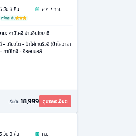
5
วัน
3
คืน
ส.ค. / ก.ย.
ที่พักระดับ
ิยามะ คามิโคจิ ย่านชินไซบาชิ
ึ - เกียวโต - ป่าไผ่เทนริวจิ (ป่าไผ่อารา
 - คามิโคจิ - อิออนมอล์
18,999
ดูรายละเอียด
เริ่มต้น
5
วัน
3
คืน
ก.ย.