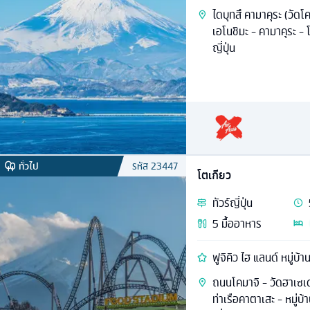
ไดบุทสึ คามาคุระ (วัดโ
เอโนชิมะ - คามาคุระ - 
ญี่ปุ่น
ทั่วไป
รหัส
23447
โตเกียว
ทัวร์
ญี่ปุ่น
5
มื้ออาหาร
ฟูจิคิว ไฮ แลนด์ หมู่บ้
ถนนโคมาจิ - วัดฮาเซเด
ท่าเรือคาตาเสะ - หมู่บ