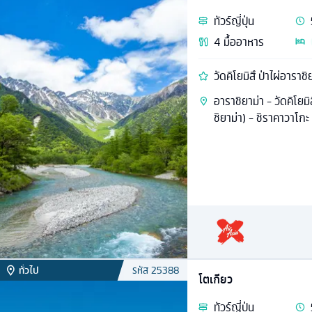
ทัวร์
ญี่ปุ่น
4
มื้ออาหาร
วัดคิโยมิสึ ป่าไผ่อาราช
อาราชิยาม่า - วัดคิโยมิส
ชิยาม่า) - ชิราคาวาโกะ
ทั่วไป
รหัส
25388
โตเกียว
ทัวร์
ญี่ปุ่น