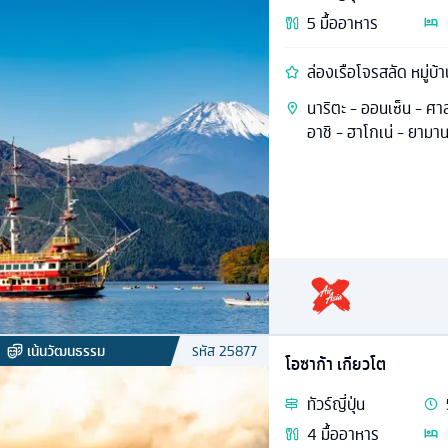
5
มื้ออาหาร
ล่องเรือโจรสลัด หมู่บ้า
นาริตะ - ออนเซ็น - ศา
อาชิ - ฮาโกเน่ - ยามานา
เน้นวัฒนธรรม
รหัส
25877
โอซาก้า เกียวโต
ทัวร์
ญี่ปุ่น
4
มื้ออาหาร