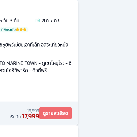
5
วัน
3
คืน
ส.ค. / ก.ย.
ที่พักระดับ
ิซุยพรีเมียมเอาท์เล็ท อิสระเที่ยวหนึ่ง
O MARINE TOWN - ภูเขาโคมุโระ - ชิ
 สวนโออิชิพาร์ค - ดิวตี้ฟรี
19,999
ดูรายละเอียด
17,999
เริ่มต้น