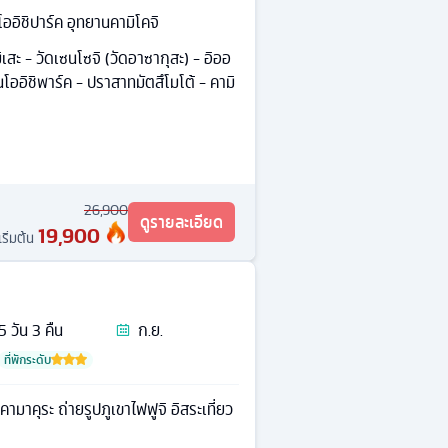
ออิชิปาร์ค อุทยานคามิโคจิ
เสะ - วัดเซนโซจิ (วัดอาซากุสะ) - อิออ
โออิชิพาร์ค - ปราสาทมัตสึโมโต้ - คามิ
26,900
ดูรายละเอียด
19,900
เริ่มต้น
5
วัน
3
คืน
ก.ย.
ที่พักระดับ
ามาคุระ ถ่ายรูปภูเขาไฟฟูจิ อิสระเที่ยว