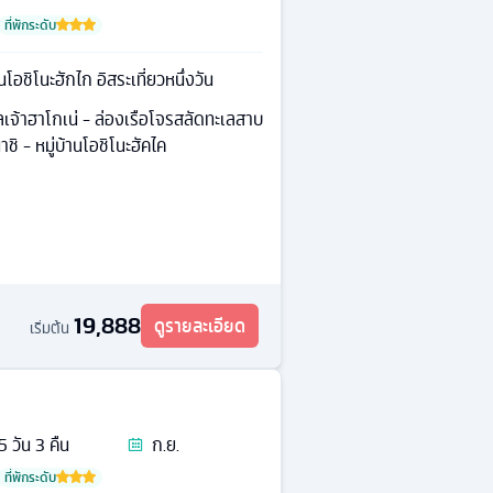
ที่พักระดับ
นโอชิโนะฮักไก อิสระเที่ยวหนึ่งวัน
ลเจ้าฮาโกเน่ - ล่องเรือโจรสลัดทะเลสาบ
ชิ - หมู่บ้านโอชิโนะฮัคไค
19,888
ดูรายละเอียด
เริ่มต้น
5
วัน
3
คืน
ก.ย.
ที่พักระดับ