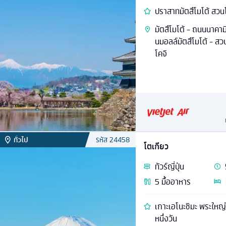
ปราสาทมัตสึโมโต้ สวนโ
มัตสึโมโต้ - ถนนนาคามิ
นมอลล์มัตสึโมโต้ - สวน
โคจิ
ทั่วไป
รหัส
24458
โตเกียว
ทัวร์
ญี่ปุ่น
5
มื้ออาหาร
เกาะเอโนะชิมะ พระใหญ่ค
หนึ่งวัน