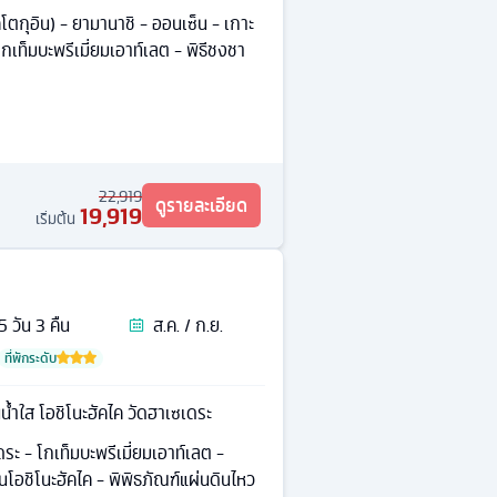
คโตกุอิน) - ยามานาชิ - ออนเซ็น - เกาะ
โกเท็มบะพรีเมี่ยมเอาท์เลต - พิธีชงชา
22,919
ดูรายละเอียด
19,919
เริ่มต้น
5
วัน
3
คืน
ส.ค. / ก.ย.
ที่พักระดับ
านน้ำใส โอชิโนะฮัคไค วัดฮาเซเดระ
ระ - โกเท็มบะพรีเมี่ยมเอาท์เลต -
้านโอชิโนะฮัคไค - พิพิธภัณฑ์แผ่นดินไหว