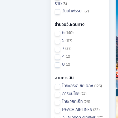
ร.10
3
วันเข้าพรรษา
2
จำนวนวันเดินทาง
6
140
5
117
7
27
4
2
8
2
สายการบิน
ไทยแอร์เอเชียเอกซ์
126
การบินไทย
74
ไทยเวียตเจ็ท
29
PEACH AIRLINES
22
All Nippon Airways
20