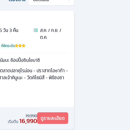
5
วัน
3
คืน
ส.ค. / ก.ย. /
ต.ค.
ที่พักระดับ
านัมบะ ช้อปปิ้งชินไซบาชิ
 ตลาดปลาคุโรม่อน - ปราสาทโอซาก้า -
ลเจ้าคิบูเนะ - วัดคิโยมิสึ - พิธีชงชา
19,990
ดูรายละเอียด
16,990
เริ่มต้น