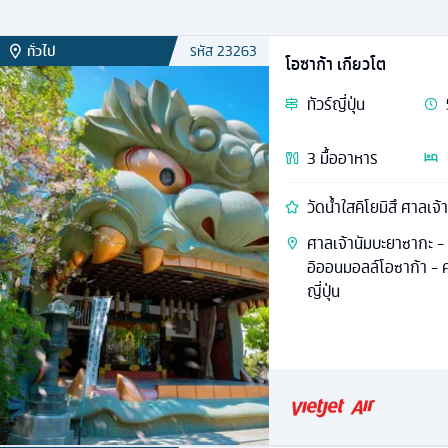
ทั่วไป
รหัส
23263
โอซาก้า เกียวโต
ทัวร์
ญี่ปุ่น
3
มื้ออาหาร
วัดน้ำใสคิโยมิสึ ศาลเจ้
ศาลเจ้านัมบะยาซากะ -
อิออนมอลล์โอซาก้า - ศา
ญี่ปุ่น