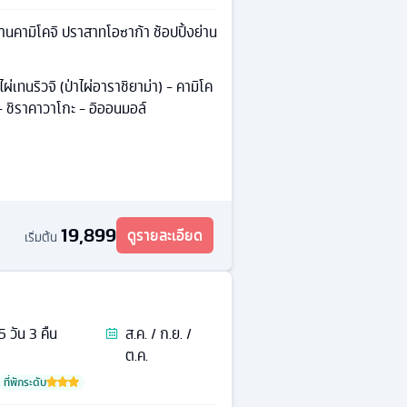
ทยานคามิโคจิ ปราสาทโอซาก้า ช้อปปิ้งย่าน
าไผ่เทนริวจิ (ป่าไผ่อาราชิยาม่า) - คามิโค
 - ชิราคาวาโกะ - อิออนมอล์
19,899
ดูรายละเอียด
เริ่มต้น
5
วัน
3
คืน
ส.ค. / ก.ย. /
ต.ค.
ที่พักระดับ