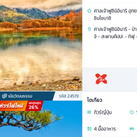
ศาลเจ้าฟูชิมิอินาริ อุ
ชินไซบาชิ
ศาลเจ้าฟูชิมิอินาริ - ป่
จิ - สะพานคัปปะ - กิฟุ
เน้นวัฒนธรรม
รหัส
24519
โตเกียว
ลดสูงสุด
26
%
ทัวร์
ญี่ปุ่น
4
มื้ออาหาร