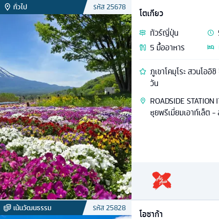
ทั่วไป
รหัส
25678
โตเกียว
ทัวร์
ญี่ปุ่น
5
มื้ออาหาร
ภูเขาโคมุโระ สวนโออิชิ ช
วัน
ROADSIDE STATION IT
ซุยพรีเมี่ยมเอาท์เล็ต -
เน้นวัฒนธรรม
รหัส
25828
โอซาก้า