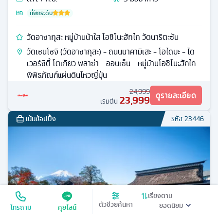
ที่พักระดับ
วัดอาซากุสะ หมู่บ้านน้าใส โอชิโนะฮักไก วัดนาริตะซัน
วัดเซนโซจิ (วัดอาซากุสะ) - ถนนนาคามิเสะ - โอไดบะ - ได
เวอร์ซิตี้ โตเกียว พลาซ่า - ออนเซ็น - หมู่บ้านโอชิโนะฮัคไค -
พิพิธภัณฑ์แผ่นดินไหวญี่ปุ่น
24,999
ดูรายละเอียด
23,999
เริ่มต้น
เน้นช้อปปิ้ง
รหัส
23446
เรียงตาม
ตัวช่วยค้นหา
โทรถาม
คุยไลน์