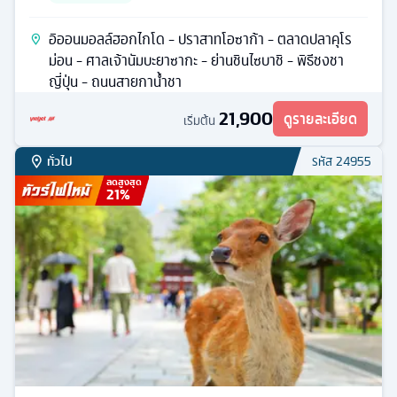
อิออนมอลล์ฮอกไกโด - ปราสาทโอซาก้า - ตลาดปลาคุโร
ม่อน - ศาลเจ้านัมบะยาซากะ - ย่านชินไซบาชิ - พิธีชงชา
ญี่ปุ่น - ถนนสายกาน้ำชา
21,900
ดูรายละเอียด
เริ่มต้น
ทั่วไป
รหัส
24955
ลดสูงสุด
21
%