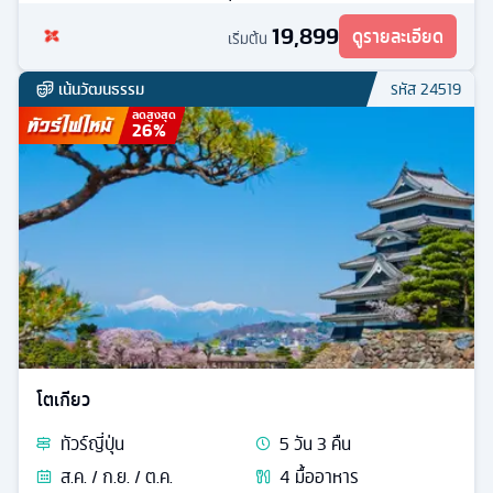
19,899
ดูรายละเอียด
เริ่มต้น
เน้นวัฒนธรรม
รหัส
24519
ลดสูงสุด
26
%
โตเกียว
ทัวร์
ญี่ปุ่น
5
วัน
3
คืน
ส.ค. / ก.ย. / ต.ค.
4
มื้ออาหาร