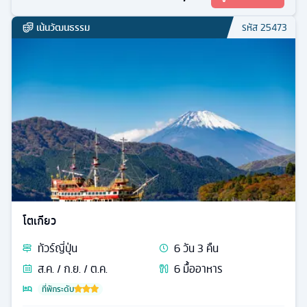
เน้นวัฒนธรรม
รหัส
25473
โตเกียว
ทัวร์
ญี่ปุ่น
6
วัน
3
คืน
ส.ค. / ก.ย. / ต.ค.
6
มื้ออาหาร
ที่พักระดับ