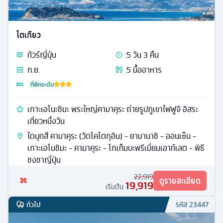
โตเกียว
ทัวร์
ญี่ปุ่น
5
วัน
3
คืน
ก.ย.
5
มื้ออาหาร
ที่พักระดับ
เกาะเอโนะชิมะ พระใหญ่คามาคุระ ถ่ายรูปภูเขาไฟฟูจิ อิสระ
เที่ยวหนึ่งวัน
ไดบุทสึ คามาคุระ (วัดโคโตกุอิน) - ยามานาชิ - ออนเซ็น -
เกาะเอโนชิมะ - คามาคุระ - โกเท็มบะพรีเมี่ยมเอาท์เลต - พิธี
ชงชาญี่ปุ่น
22,919
ดูรายละเอียด
19,919
เริ่มต้น
ทั่วไป
รหัส
23447