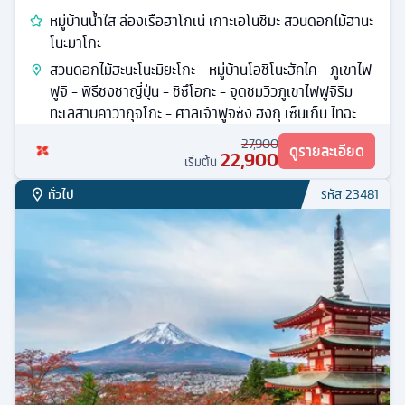
หมู่บ้านน้ำใส ล่องเรือฮาโกเน่ เกาะเอโนชิมะ สวนดอกไม้ฮานะ
โนะมาโกะ
สวนดอกไม้ฮะนะโนะมิยะโกะ - หมู่บ้านโอชิโนะฮัคไค - ภูเขาไฟ
ฟูจิ - พิธีชงชาญี่ปุ่น - ชิซึโอกะ - จุดชมวิวภูเขาไฟฟูจิริม
ทะเลสาบคาวากุจิโกะ - ศาลเจ้าฟูจิซัง ฮงกุ เซ็นเก็น ไทฉะ
27,900
ดูรายละเอียด
22,900
เริ่มต้น
ทั่วไป
รหัส
23481