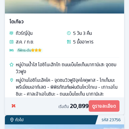
โตเกียว
ทัวร์
ญี่ปุ่น
5
วัน
3
คืน
ส.ค. / ก.ย.
5
มื้ออาหาร
ที่พักระดับ
หมู่บ้านน้ำใส โอชิโนะฮักไก ถนนเบ็นไซเท็นนากามิเสะ จุดชม
วิวฟูจ
หมู่บ้านโอชิโนะฮัคไค - จุดชมวิวฟูจิจุคโคคุพาส - โกเท็มบะ
พรีเมี่ยมเอาท์เลต - พิพิธภัณฑ์แผ่นดินไหวโกเบ - เกาะเอโน
ชิมะ - ศาลเจ้าเอโนชิมะ - ถนนเบ็นไซเท็น นากามิเสะ
20,899
ดูรายละเอียด
เริ่มต้น
ทั่วไป
รหัส
23756