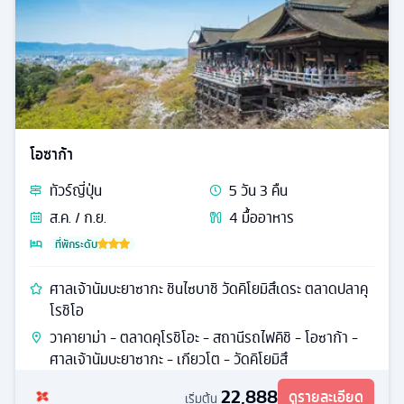
โอซาก้า
ทัวร์
ญี่ปุ่น
5
วัน
3
คืน
ส.ค. / ก.ย.
4
มื้ออาหาร
ที่พักระดับ
ศาลเจ้านัมบะยาซากะ ชินไซบาชิ วัดคิโยมิสึเดระ ตลาดปลาคุ
โรชิโอ
วาคายาม่า - ตลาดคุโรชิโอะ - สถานีรถไฟคิชิ - โอซาก้า -
ศาลเจ้านัมบะยาซากะ - เกียวโต - วัดคิโยมิสึ
22,888
ดูรายละเอียด
เริ่มต้น