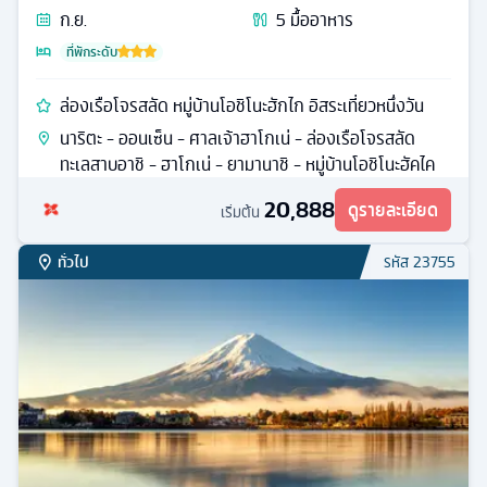
ก.ย.
5
มื้ออาหาร
ที่พักระดับ
ล่องเรือโจรสลัด หมู่บ้านโอชิโนะฮักไก อิสระเที่ยวหนึ่งวัน
นาริตะ - ออนเซ็น - ศาลเจ้าฮาโกเน่ - ล่องเรือโจรสลัด
ทะเลสาบอาชิ - ฮาโกเน่ - ยามานาชิ - หมู่บ้านโอชิโนะฮัคไค
20,888
ดูรายละเอียด
เริ่มต้น
ทั่วไป
รหัส
23755