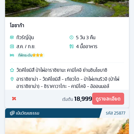
โอซาก้า
ทัวร์
ญี่ปุ่น
5
วัน
3
คืน
ส.ค. / ก.ย.
4
มื้ออาหาร
ที่พักระดับ
วัดคิโยมิสึ ป่าไผ่อาราชิยามะ คามิโคจิ ย่านชินไซบาชิ
อาราชิยาม่า - วัดคิโยมิสึ - เกียวโต - ป่าไผ่เทนริวจิ (ป่าไผ่
อาราชิยาม่า) - ชิราคาวาโกะ - คามิโคจิ - อิออนมอล์
18,999
ดูรายละเอียด
เริ่มต้น
เน้นวัฒนธรรม
รหัส
25877