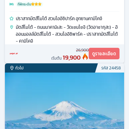
ที่พักระดับ
ปราสาทมัตสึโมโต้ สวนโออิชิปาร์ค อุทยานคามิโคจิ
มัตสึโมโต้ - ถนนนาคามิเสะ - วัดเซนโซจิ (วัดอาซากุสะ) - อิ
ออนมอลล์มัตสึโมโต้ - สวนโออิชิพาร์ค - ปราสาทมัตสึโมโต้
- คามิโคจิ
26,900
ดูรายละเอียด
19,900
เริ่มต้น
ทั่วไป
รหัส
24458