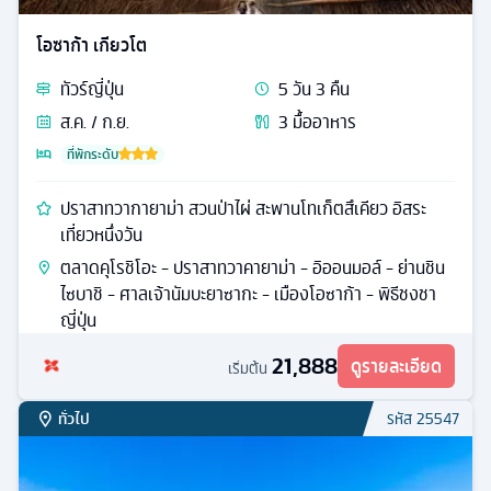
โอซาก้า เกียวโต
ทัวร์
ญี่ปุ่น
5
วัน
3
คืน
ส.ค. / ก.ย.
3
มื้ออาหาร
ที่พักระดับ
ปราสาทวากายาม่า สวนป่าไผ่ สะพานโทเก็ตสึเคียว อิสระ
เที่ยวหนึ่งวัน
ตลาดคุโรชิโอะ - ปราสาทวาคายาม่า - อิออนมอล์ - ย่านชิน
ไซบาชิ - ศาลเจ้านัมบะยาซากะ - เมืองโอซาก้า - พิธีชงชา
ญี่ปุ่น
21,888
ดูรายละเอียด
เริ่มต้น
ทั่วไป
รหัส
25547