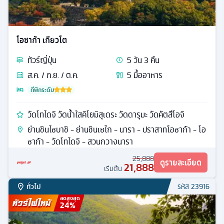
โอซาก้า เกียวโต
ทัวร์
ญี่ปุ่น
5
วัน
3
คืน
ส.ค. / ก.ย. / ต.ค.
5
มื้ออาหาร
ที่พักระดับ
วัดโทไดจิ วัดน้ำใสคิโยมิสุเดระ วัดดารุมะ วัดคัตสึโอจิ
ย่านชินไซบาชิ - ย่านชินเซไก - นารา - ปราสาทโอซาก้า - โอ
ซาก้า - วัดโทไดจิ - สวนกวางนารา
25,888
ดูรายละเอียด
21,888
เริ่มต้น
ทั่วไป
รหัส
23916
ลดสูงสุด
24
%