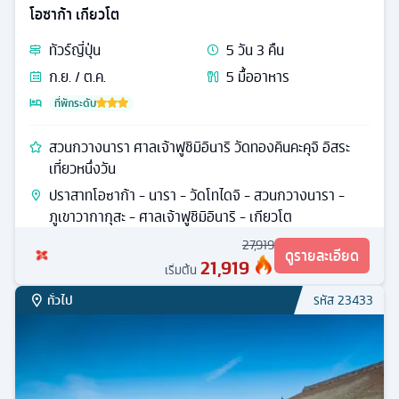
โอซาก้า เกียวโต
ทัวร์
ญี่ปุ่น
5
วัน
3
คืน
ก.ย. / ต.ค.
5
มื้ออาหาร
ที่พักระดับ
สวนกวางนารา ศาลเจ้าฟูชิมิอินาริ วัดทองคินคะคุจิ อิสระ
เที่ยวหนึ่งวัน
ปราสาทโอซาก้า - นารา - วัดโทไดจิ - สวนกวางนารา -
ภูเขาวากากุสะ - ศาลเจ้าฟูชิมิอินาริ - เกียวโต
27,919
ดูรายละเอียด
21,919
เริ่มต้น
ทั่วไป
รหัส
23433