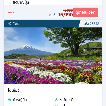
ชงชาญี่ปุ่น
19,990
ดูรายละเอียด
16,990
เริ่มต้น
ทั่วไป
รหัส
25678
โตเกียว
ทัวร์
ญี่ปุ่น
5
วัน
3
คืน