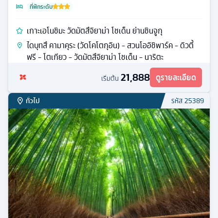
ที่พักระดับ
เกาะเอโนชิมะ วัดมัตสึจิยาม่า โชเด็น ย่านชินจูกุ
ไดบุทสึ คามาคุระ (วัดโคโตกุอิน) - สวนโออิชิพาร์ค - ดิวตี้
ฟรี - โตเกียว - วัดมัตสึจิยาม่า โชเด็น - นาริตะ
21,888
ดูรายละเอียด
เริ่มต้น
ทั่วไป
รหัส
25389