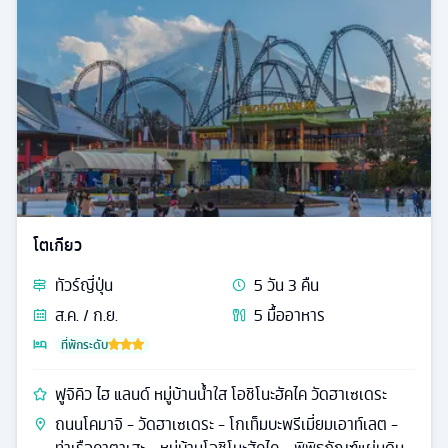
โตเกียว
ทัวร์
ญี่ปุ่น
5
วัน
3
คืน
ส.ค. / ก.ย.
5
มื้ออาหาร
ที่พักระดับ
ฟูจิคิว ไฮ แลนด์ หมู่บ้านน้ำใส โอชิโนะฮัคไค วัดฮาเซเดระ
ถนนโคมาจิ - วัดฮาเซเดระ - โกเท็มบะพรีเมี่ยมเอาท์เลต -