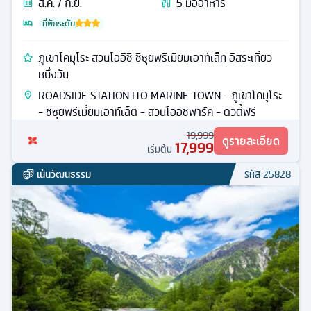
ส.ค. / ก.ย.
5
มื้ออาหาร
ที่พักระดับ
ภูเขาโคมุโระ สวนโออิชิ ชิซุยพรีเมียมเอาท์เล็ท อิสระเที่ยว
หนึ่งวัน
ROADSIDE STATION ITO MARINE TOWN - ภูเขาโคมุโระ
- ชิซุยพรีเมี่ยมเอาท์เล็ต - สวนโออิชิพาร์ค - ดิวตี้ฟรี
19,999
ดูรายละเอียด
17,999
เริ่มต้น
เน้นวัฒนธรรม
รหัส
25828