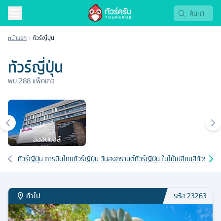
ทัวร์ญี่ปุ่น 2569 เที่ยวโตเกียว โอซาก้า ฮอกไกโด | Tourkrub
หน้าแรก
ทัวร์ญี่ปุ่น
ทัวร์ญี่ปุ่น
พบ
288
แพ็คเกจ
เมืองยอดนิยม
อิออนมอล์
เส้นทางที่เกี่ยวข้อง
ทัวร์ญี่ปุ่น การบินไทย
ทัวร์ญี่ปุ่น วันสงกรานต์
ทัวร์ญี่ปุ่น ใบไม้เปลี่ยนสี
ทัวร์ญี่ปุ
ทั่วไป
รหัส
23263