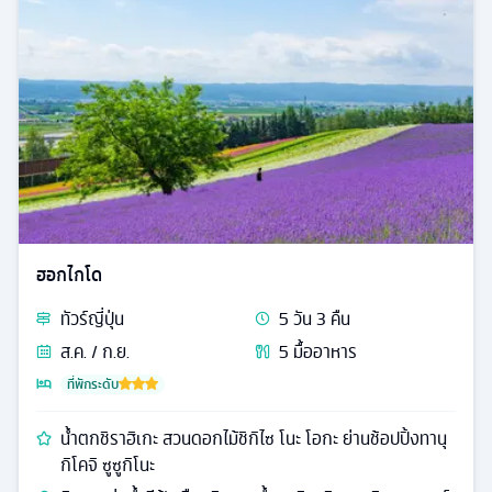
ฮอกไกโด
ทัวร์
ญี่ปุ่น
5
วัน
3
คืน
ส.ค. / ก.ย.
5
มื้ออาหาร
ที่พักระดับ
น้ำตกชิราฮิเกะ สวนดอกไม้ชิกิไซ โนะ โอกะ ย่านช้อปปิ้งทานุ
กิโคจิ ซูซูกิโนะ