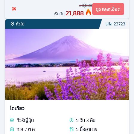
28,888
ดูรายละเอียด
21,888
เริ่มต้น
ทั่วไป
รหัส
23723
โตเกียว
ทัวร์
ญี่ปุ่น
5
วัน
3
คืน
ก.ย. / ต.ค.
5
มื้ออาหาร