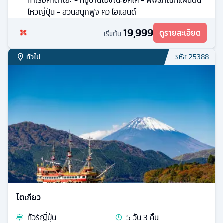
ท่าเรือคาตาเสะ - หมู่บ้านโอชิโนะฮัคไค - พิพิธภัณฑ์แผ่นดิน
ไหวญี่ปุ่น - สวนสนุกฟูจิ คิว ไฮแลนด์
19,999
ดูรายละเอียด
เริ่มต้น
ทั่วไป
รหัส
25388
โตเกียว
ทัวร์
ญี่ปุ่น
5
วัน
3
คืน