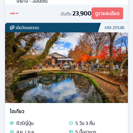
โคมาจิ - ออนเซ็น
23,900
ดูรายละเอียด
เริ่มต้น
เน้นวัฒนธรรม
รหัส
25546
โตเกียว
ทัวร์
ญี่ปุ่น
5
วัน
3
คืน
ส.ค. / ก.ย.
5
มื้ออาหาร