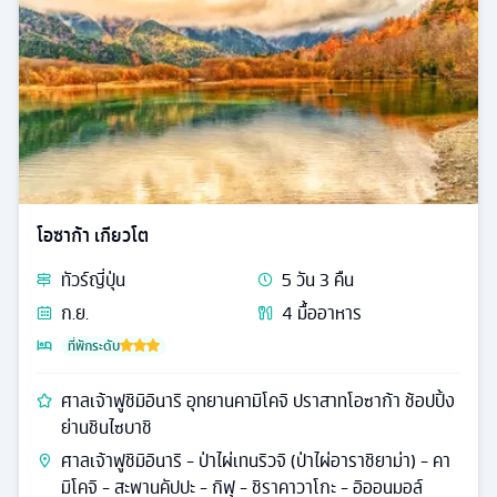
โอซาก้า เกียวโต
ทัวร์
ญี่ปุ่น
5
วัน
3
คืน
ก.ย.
4
มื้ออาหาร
ที่พักระดับ
ศาลเจ้าฟูชิมิอินาริ อุทยานคามิโคจิ ปราสาทโอซาก้า ช้อปปิ้ง
ย่านชินไซบาชิ
ศาลเจ้าฟูชิมิอินาริ - ป่าไผ่เทนริวจิ (ป่าไผ่อาราชิยาม่า) - คา
มิโคจิ - สะพานคัปปะ - กิฟุ - ชิราคาวาโกะ - อิออนมอล์