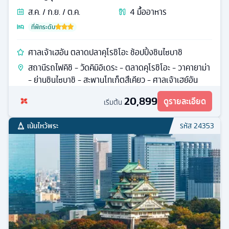
ส.ค. / ก.ย. / ต.ค.
4
มื้ออาหาร
ที่พักระดับ
ศาลเจ้าเฮอัน ตลาดปลาคุโรชิโอะ ช้อปปิ้งชินไซบาชิ
สถานีรถไฟคิชิ - วัดคิมิอิเดระ - ตลาดคุโรชิโอะ - วาคายาม่า
- ย่านชินไซบาชิ - สะพานโทเก็ตสึเคียว - ศาลเจ้าเฮย์อัน
20,899
ดูรายละเอียด
เริ่มต้น
เน้นไหว้พระ
รหัส
24353