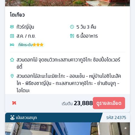
โตเกียว
ทัวร์
ญี่ปุ่น
5
วัน
3
คืน
ส.ค. / ก.ย.
6
มื้ออาหาร
ที่พักระดับ
สวนดอกไม้ จุดชมวิวทะเลสาบคาวากูจิโกะ ช้อปปิ้งไดเวอร์
ซิตี้
สวนดอกไม้ฮะนะโนะมิยะโกะ - ออนเซ็น - หมู่บ้านโอชิโนะฮัค
ไค - พิธีชงชาญี่ปุ่น - ทะเลสาบคาวาคุจิโกะ - ย่านชินจูกุ -
โอไดบะ
23,888
ดูรายละเอียด
เริ่มต้น
เน้นสวนสนุก
รหัส
24375