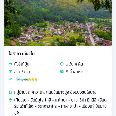
โอซาก้า เกียวโต
ทัวร์
ญี่ปุ่น
6
วัน
4
คืน
ส.ค. / ก.ย.
8
มื้ออาหาร
ที่พักระดับ
หมู่บ้านชิราคาวาโกะ ถนนซันมาจิซูจิ ช้อปปิ้งชินไซบาชิ
เกียวโต - วัดมิมุโระโทจิ - นาโกย่า - นางาชิม่า มิทสึอิ แจ๊สด
รีม เอ้าท์เล็ต - ชิราคาวาโกะ - ทาคายาม่า - เมืองเก่าซันมาชิ
ซูจิ