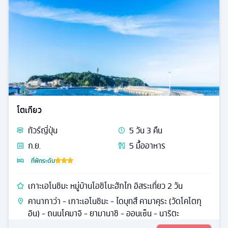
โตเกียว
ทัวร์
ญี่ปุ่น
5
วัน
3
คืน
ก.ย.
5
มื้ออาหาร
ที่พักระดับ
เกาะเอโนชิมะ หมู่บ้านโอชิโนะฮักไก อิสระเที่ยว 2 วัน
คานากาว่า - เกาะเอโนชิมะ - ไดบุทสึ คามาคุระ (วัดโคโตกุ
อิน) - ถนนโคมาจิ - ยามานาชิ - ออนเซ็น - นาริตะ