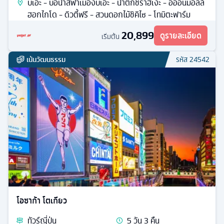
บิเอะ - บ่อน้ำสีฟ้าเมืองบิเอะ - น้ำตกชิราฮิเงะ - อิออนมอลล์
ฮอกไกโด - ดิวตี้ฟรี - สวนดอกไม้ชิคิไซ - โทมิตะฟาร์ม
20,899
ดูรายละเอียด
เริ่มต้น
เน้นวัฒนธรรม
รหัส
24542
โอซาก้า โตเกียว
ทัวร์
ญี่ปุ่น
5
วัน
3
คืน