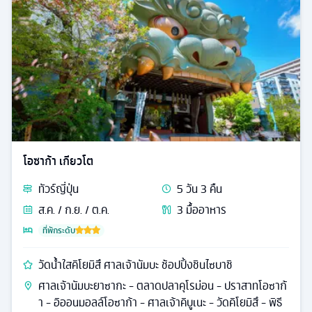
โอซาก้า เกียวโต
ทัวร์
ญี่ปุ่น
5
วัน
3
คืน
ส.ค. / ก.ย. / ต.ค.
3
มื้ออาหาร
ที่พักระดับ
วัดน้ำใสคิโยมิสึ ศาลเจ้านัมบะ ช้อปปิ้งชินไซบาชิ
ศาลเจ้านัมบะยาซากะ - ตลาดปลาคุโรม่อน - ปราสาทโอซาก้
า - อิออนมอลล์โอซาก้า - ศาลเจ้าคิบูเนะ - วัดคิโยมิสึ - พิธี