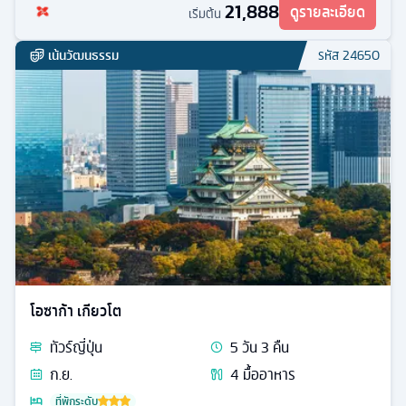
21,888
ดูรายละเอียด
เริ่มต้น
เน้นวัฒนธรรม
รหัส
24650
โอซาก้า เกียวโต
ทัวร์
ญี่ปุ่น
5
วัน
3
คืน
ก.ย.
4
มื้ออาหาร
ที่พักระดับ