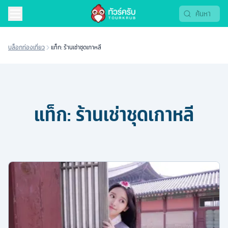
บล็อกท่องเที่ยว
แท็ก: ร้านเช่าชุดเกาหลี
แท็ก:
ร้านเช่าชุดเกาหลี