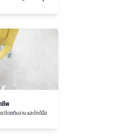
าชีพ
่ยวโดยทีมงาน และไกด์มือ