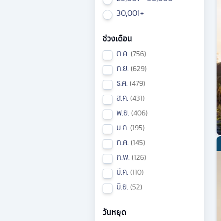
30,001+
ช่วงเดือน
ต.ค.
756
ก.ย.
629
ธ.ค.
479
ส.ค.
431
พ.ย.
406
ม.ค.
195
ก.ค.
145
ก.พ.
126
มี.ค.
110
มิ.ย.
52
วันหยุด