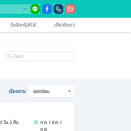
⌘
K
รับจัดกรุ๊ปทัวร์
เกี่ยวกับเรา
เรียงตาม
3
วัน
2
คืน
ก.ค. / ส.ค. /
ก.ย.