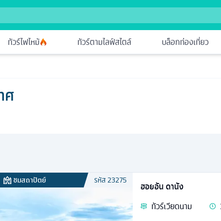
ทัวร์ไฟไหม้
ทัวร์ตามไลฟ์สไตล์
บล็อกท่องเที่ยว
เทศ
ชมสถาปัตย์
รหัส
23275
ฮอยอัน ดานัง
ทัวร์
เวียดนาม