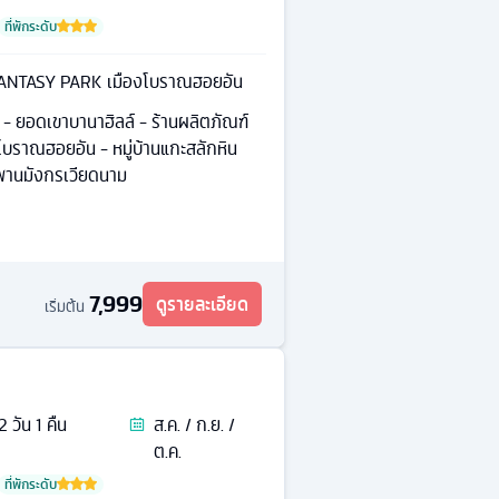
ที่พักระดับ
์ FANTASY PARK เมืองโบราณฮอยอัน
๋ง) - ยอดเขาบานาฮิลล์ - ร้านผลิตภัณฑ์
งโบราณฮอยอัน - หมู่บ้านแกะสลักหิน
ะพานมังกรเวียดนาม
7,999
ดูรายละเอียด
เริ่มต้น
2
วัน
1
คืน
ส.ค. / ก.ย. /
ต.ค.
ที่พักระดับ