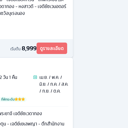
์ชเวดากอง - หงสาวดี - เจดีย์ชเวมอดอร์
าชวังบุเรงนอง
8,999
ดูรายละเอียด
เริ่มต้น
2
วัน
1
คืน
เม.ย. / พ.ค. /
มิ.ย. / ก.ค. / ส.ค.
/ ก.ย. / ต.ค.
ที่พักระดับ
พระยาจี เจดีย์ชเวดากอง
เจตุน - เจดีย์เยเลพญา - ตึกสำนักงาน