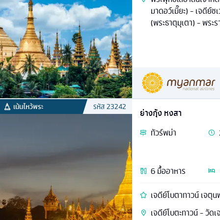
มาดอว์เมี๊ยะ) - เจดีย
(พระธาตุมุเตา) - พระร
เน้นไหว้พระ
รหัส
23242
ย่างกุ้ง หงสา
ทัวร์
พม่า
6
มื้ออาหาร
เจดีย์โบตาทาวน์ เจตุน
เจดีย์โบตะทาวน์ - วัด