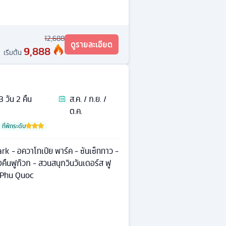
12,688
ดูรายละเอียด
9,888
เริ่มต้น
3
วัน
2
คืน
ส.ค. / ก.ย. /
ต.ค.
ที่พักระดับ
 - อควาโทเปีย พาร์ค - ซันเซ็ททาว -
ืนฟูก๊วก - สวนสนุกวินวันเดอร์ส ฟู
d Phu Quoc