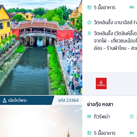
5
มื้ออาหาร
วัดหลินอึ๋ง บานาฮิลล
วัดหลินอึ๋ง (วัดลินห์อึ
จากไผ่ - เที่ยวชมเมือ
อ่อน - ร้านผ้าไหม - ส
เน้นไหว้พระ
รหัส
23364
ย่างกุ้ง หงสา
ทัวร์
พม่า
5
มื้ออาหาร