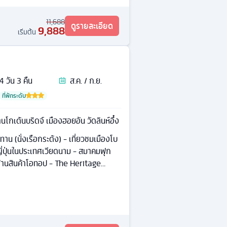
11,688
ดูรายละเอียด
9,888
เริ่มต้น
4
วัน
3
คืน
ส.ค. / ก.ย.
ที่พักระดับ
บานาฮิลล์ สะพานโกเด้นบริดจ์ เมืองฮอยอัน วัดลินห์อึ๋ง
๊มทาน (นั่งเรือกระด้ง) - เที่ยวชมเมืองโบ
่ปุ่นในประเทศเวียดนาม - สมาคมฟุก
- ร้านสินค้าโอทอป - The Heritage