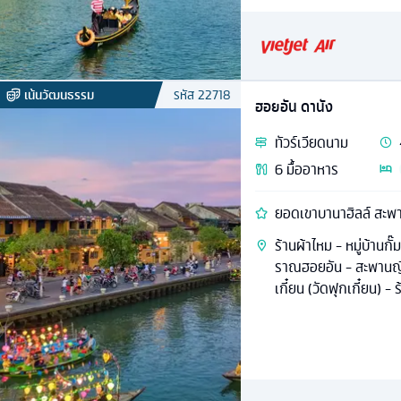
เน้นวัฒนธรรม
รหัส
22718
ฮอยอัน ดานัง
ทัวร์
เวียดนาม
6
มื้ออาหาร
ยอดเขา
ร้านผ้าไหม - หมู่บ้านกั
ราณฮอยอัน - สะพานญี
เกี๋ยน (วัดฟุกเกี๋ยน) 
Show