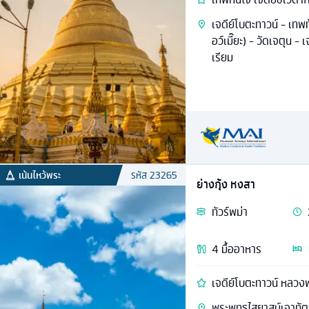
เจดีย์โบตะทาวน์ - เทพ
อว์เมี๊ยะ) - วัดเจตุน 
เรียม
เน้นไหว้พระ
รหัส
23265
ย่างกุ้ง หงสา
ทัวร์
พม่า
4
มื้ออาหาร
เจดีย์โบตะทาวน์ หลวง
พระพุทธไสยาสน์เจาทัตย