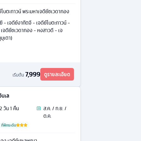
ย์โบตะทาวน์ พระมหาเจดีย์ชเวดากอง
 - เจดีย์งาทัตจี - เจดีย์โบตะทาวน์ -
- เจดีย์ชเวดากอง - หงสาวดี - เจ
ุมุเตา)
7,999
ดูรายละเอียด
เริ่มต้น
อินเล
2
วัน
1
คืน
ส.ค. / ก.ย. /
ต.ค.
ที่พักระดับ
กอง เจดีย์เยเลพญา