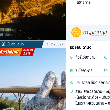
เลขาธิการ
เน้นสวนสนุก
รหัส
25327
ฮอยอัน ดานัง
ลดสูงสุด
22
%
ทัวร์
เวียดนาม
7
มื้ออาหาร
บานาฮิลล์ ล่องเรือกระ
ร้านหยกเวียดนาม - หมู่
(นั่งเรือกระด้ง) - เที
ในประเทศเวียดนาม - ศ
เกี๋ยน)