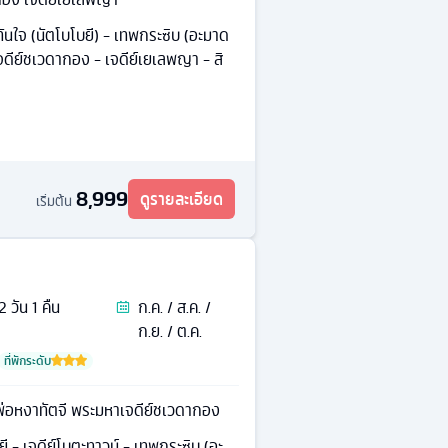
ทันใจ (นัตโบโบยี) - เทพกระซิบ (อะมาด
- เจดีย์ชเวดากอง - เจดีย์เยเลพญา - สิ
8,999
ดูรายละเอียด
เริ่มต้น
2
วัน
1
คืน
ก.ค. / ส.ค. /
ก.ย. / ต.ค.
ที่พักระดับ
พ่อหงาทัตจี พระมหาเจดีย์ชเวดากอง
ี - เจดีย์โบตะทาวน์ - เทพกระซิบ (อะ