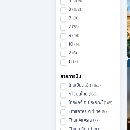
4
204
3
102
8
88
7
78
9
48
10
14
2
6
11
2
สายการบิน
ไทยเวียตเจ็ท
183
การบินไทย
160
ไทยแอร์เอเชียเอกซ์
148
Emirates Airline
97
Thai AirAsia
77
China Southern