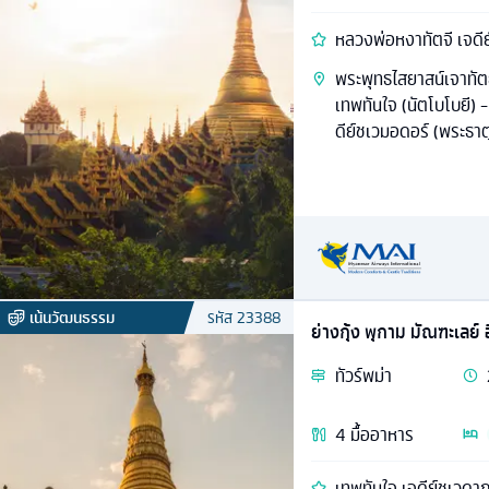
หลวงพ่อหงาทัตจี เจดี
พระพุทธไสยาสน์เจาทัตยี
เทพทันใจ (นัตโบโบยี) 
ดีย์ชเวมอดอร์ (พระธาต
เน้นวัฒนธรรม
รหัส
23388
ย่างกุ้ง พุกาม มัณฑะเลย์ 
ทัวร์
พม่า
4
มื้ออาหาร
เทพทันใจ เจดีย์ชเวดา