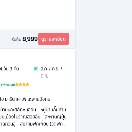
8,999
ดูรายละเอียด
เริ่มต้น
4
วัน
3
คืน
ส.ค. / ก.ย. /
ต.ค.
ที่พักระดับ
ด้ง มารีน่าคาเฟ่ สะพานมังกร
บ้านแกะสลักหินอ่อน - หมู่บ้านกั๊มทาน
่ยวชมเมืองโบราณฮอยอัน - สะพานญี่ปุ่น
าลกวนอู - สมาคมฟุกเกี๋ยน (วัดฟุก