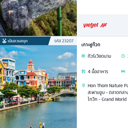
เน้นสวนสนุก
รหัส
23207
เกาะฟูก๊วก
ทัวร์
เวียดนาม
4
มื้ออาหาร
Hon Thom Nature Park
สะพานจูบ - ตลาดกลางค
โกว๊ก - Grand Worl