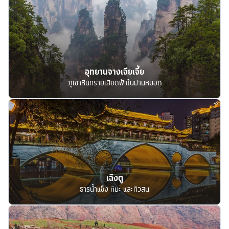
อุทยานจางเจียเจี้ย
ภูเขาหินทรายเสียดฟ้าในม่านหมอก
เฉิงตู
ธารน้ำแข็ง หิมะ และทิวสน