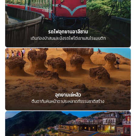
รถไฟอุทยานอาลีซาน
เดินท่องป่าสนและนั่งรถไฟไต่เขาแสนโรแมนติก
อุทยานเย่หลิว
ตื่นตากับหินหน้าตาประหลาดที่ธรรมชาติสร้าง