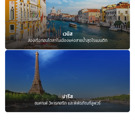
เวนิส
ล่องเรือกอนโดลาในเมืองแห่งสายน้ำสุดโรแมนติก
ปารีส
ชมคาเฟ่ วิหารกอธิก และพิพิธภัณฑ์ลูฟวร์