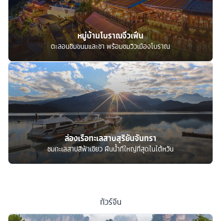
หมู่บ้านโบราณจิ่วเฟิ่น
ตะลอนชิมขนมและชา พร้อมชมวิวเมืองโบราณ
ล่องเรือทะเลสาบสุริยันจันทรา
ชมทะเลสาปสีฟ้าเขียว ผืนน้ำที่ใหญ่ที่สุดในไต้หวัน
ทัวร์
จีน