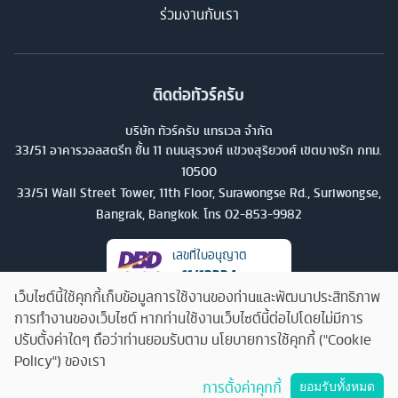
ร่วมงานกับเรา
ติดต่อทัวร์ครับ
บริษัท ทัวร์ครับ แทรเวล จำกัด
33/51 อาคารวอลสตรีท ชั้น 11 ถนนสุรวงศ์ แขวงสุริยวงศ์ เขตบางรัก กทม.
10500
33/51 Wall Street Tower, 11th Floor, Surawongse Rd., Suriwongse,
Bangrak, Bangkok. โทร
02-853-9982
เลขที่ใบอนุญาต
11/13224
เว็บไซต์นี้ใช้คุกกี้เก็บข้อมูลการใช้งานของท่านและพัฒนาประสิทธิภาพ
การทำงานของเว็บไซต์ หากท่านใช้งานเว็บไซต์นี้ต่อไปโดยไม่มีการ
ปรับตั้งค่าใดๆ ถือว่าท่านยอมรับตาม นโยบายการใช้คุกกี้ ("Cookie
Policy") ของเรา
คุยกับทัวร์ครับ
การตั้งค่าคุกกี้
ยอมรับทั้งหมด
©
2026
บริษัท ทัวร์ครับ แทรเวล จำกัด สงวนลิขสิทธิ์