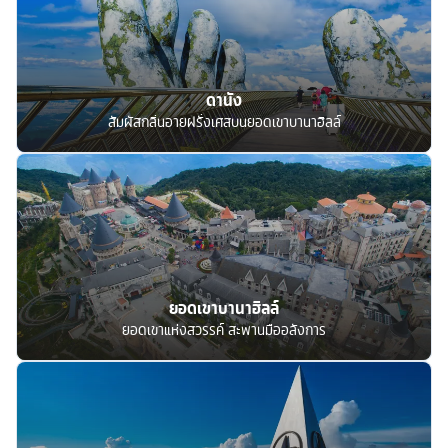
ดานัง
สัมผัสกลิ่นอายฝรั่งเศสบนยอดเขาบานาฮิลล์
ยอดเขาบานาฮิลล์
ยอดเขาแห่งสวรรค์ สะพานมืออลังการ