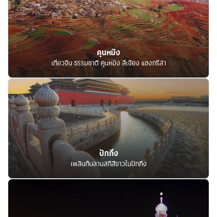
คุนหมิง
เที่ยวจีน ธรรมชาติ คุนหมิง ลี่เจียง แชงกรีล่า
ปักกิ่ง
เพลินกับลานสกีสีขาวในปักกิ่ง