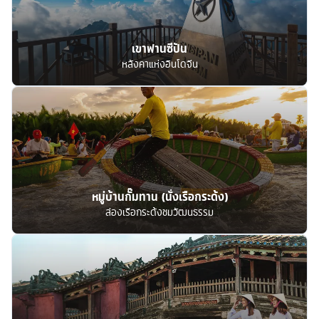
เขาฟานซีปัน
หลังคาแห่งอินโดจีน
หมู่บ้านกั๊มทาน (นั่งเรือกระด้ง)
ล่องเรือกระด้งชมวัฒนธรรม