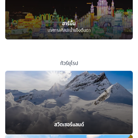
ฮาร์บิ้น
เทศกาลศิลปะน้ำแข็งตื่นตา
ทัวร์
ยุโรป
สวิตเซอร์แลนด์