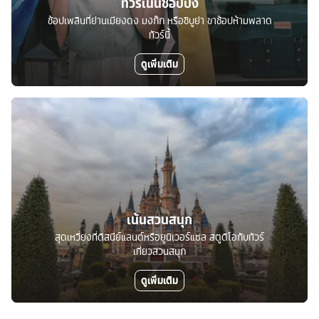
ทัวร์เน้นช้อปปิ้ง
ช้อปเพลินที่ย่านเมียงดง มงก๊ก หรือชิบูย่า ขาช้อปห้ามพลาด
ทัวร์นี้
ดูเพิ่มเติม
เน้นสวนสนุก
สุดเหวี่ยงที่ดิสนีย์แลนด์หรือยูนิเวอร์แซล สตูดิโอกับทัวร์
เที่ยวสวนสนุก
ดูเพิ่มเติม