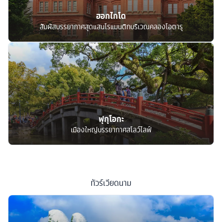
ฮอกไกโด
สัมผัสบรรยากาศสุดแสนโรแมนติกบริเวณคลองโอตารุ
ฟุกุโอกะ
เมืองใหญ่บรรยากาศสโลว์ไลฟ์
ทัวร์
เวียดนาม