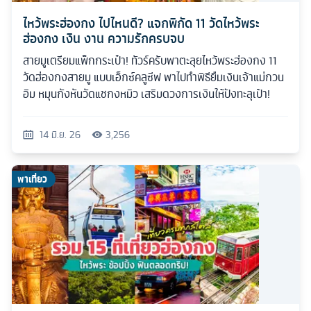
ไหว้พระฮ่องกง ไปไหนดี? แจกพิกัด 11 วัดไหว้พระ
ฮ่องกง เงิน งาน ความรักครบจบ
สายมูเตรียมแพ็กกระเป๋า! ทัวร์ครับพาตะลุยไหว้พระฮ่องกง 11
วัดฮ่องกงสายมู แบบเอ็กซ์คลูซีฟ พาไปทำพิธียืมเงินเจ้าแม่กวน
อิม หมุนกังหันวัดแชกงหมิว เสริมดวงการเงินให้ปังทะลุเป้า!
14 มิ.ย. 26
3,256
พาเที่ยว