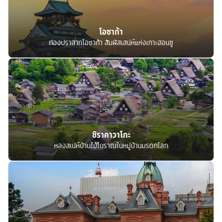
โอซาก้า
ท่องปราสาทโอซาก้า สัมผัสเสน่ห์แห่งเกาะฮอนชู
ชิราคาวาโกะ
หลงสเน่ห์บ้านไม้โบราณในหมู่บ้านมรดกโลก