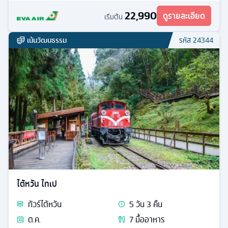
22,990
ดูรายละเอียด
เริ่มต้น
เน้นวัฒนธรรม
รหัส
24344
ไต้หวัน ไทเป
ทัวร์
ไต้หวัน
5
วัน
3
คืน
ต.ค.
7
มื้ออาหาร