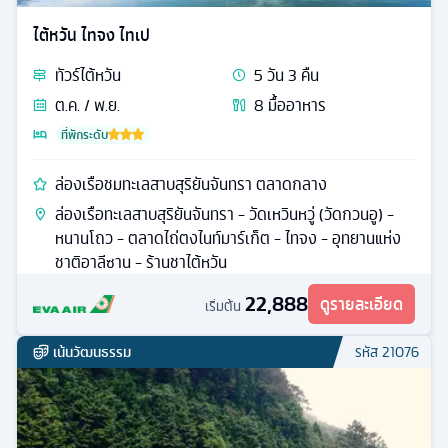
ไต้หวัน ไทจง ไทเป
ทัวร์
ไต้หวัน
5
วัน
3
คืน
ต.ค. / พ.ย.
8
มื้ออาหาร
ที่พักระดับ
ล่องเรือชมทะเลสาบสุริยันจันทรา ตลาดกลาง
ล่องเรือทะเลสาบสุริยันจันทรา - วัดเหวินหวู่ (วัดกวนอู) -
หนานโถว - ตลาดไถ่ตงไนท์มาร์เก็ต - ไทจง - อุทยานแห่ง
ชาติอาลีซาน - ร้านชาไต้หวัน
22,888
ดูรายละเอียด
เริ่มต้น
เน้นวัฒนธรรม
รหัส
21076