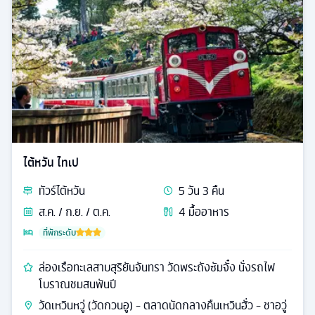
ไต้หวัน ไทเป
ทัวร์
ไต้หวัน
5
วัน
3
คืน
ส.ค. / ก.ย. / ต.ค.
4
มื้ออาหาร
ที่พักระดับ
ล่องเรือทะเลสาบสุริยันจันทรา วัดพระถังซัมจั๋ง นั่งรถไฟ
โบราณชมสนพันปี
วัดเหวินหวู่ (วัดกวนอู) - ตลาดนัดกลางคืนเหวินฮั่ว - ชาอวู่