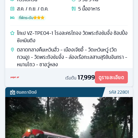
ส.ค. / ก.ย. / ต.ค.
5
มื้ออาหาร
ที่พักระดับ
ไทเป VZ-TPE04-1 โรงละครไถจง วัดพระถังซัมจั๋ง ช้อปปิ้ง
ซีเหมินติง
ตลาดกลางคืนเหวินฮั่ว - เมืองเจียอี้ - วัดเหวินหวู่ (วัด
กวนอู) - วัดพระถังซัมจั๋ง - ล่องเรือทะเลสาบสุริยันจันทรา -
หนานโถว - ชาอวู่หลง
17,999
ดูรายละเอียด
เริ่มต้น
ชมสถาปัตย์
รหัส
22801