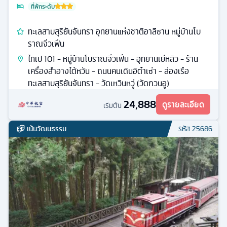
ที่พักระดับ
ทะเลสาบสุริยันจันทรา อุทยานแห่งชาติอาลีซาน หมู่บ้านโบ
ราณจิ่วเฟิ่น
ไทเป 101 - หมู่บ้านโบราณจิ่วเฟิ่น - อุทยานเย่หลิว - ร้าน
เครื่องสำอางไต้หวัน - ถนนคนเดินอิต๋าเซ่า - ล่องเรือ
ทะเลสาบสุริยันจันทรา - วัดเหวินหวู่ (วัดกวนอู)
24,888
ดูรายละเอียด
เริ่มต้น
เน้นวัฒนธรรม
รหัส
25686