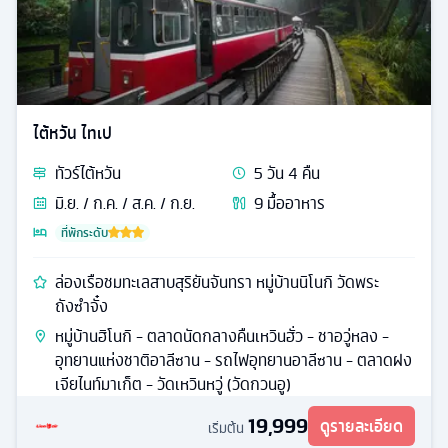
ไต้หวัน ไทเป
ทัวร์
ไต้หวัน
5
วัน
4
คืน
มิ.ย. / ก.ค. / ส.ค. / ก.ย.
9
มื้ออาหาร
ที่พักระดับ
ล่องเรือชมทะเลสาบสุริยันจันทรา หมู่บ้านนิโนกิ วัดพระ
ถังซำจั๋ง
หมู่บ้านฮิโนกิ - ตลาดนัดกลางคืนเหวินฮั่ว - ชาอวู่หลง -
อุทยานแห่งชาติอาลีซาน - รถไฟอุทยานอาลีซาน - ตลาดฝง
เจียไนท์มาเก็ต - วัดเหวินหวู่ (วัดกวนอู)
19,999
ดูรายละเอียด
เริ่มต้น