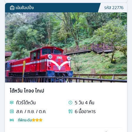
เน้นช้อปปิ้ง
รหัส
22776
ไต้หวัน ไทจง ไทเป
ทัวร์
ไต้หวัน
5
วัน
4
คืน
ส.ค. / ก.ย. / ต.ค.
6
มื้ออาหาร
ที่พักระดับ