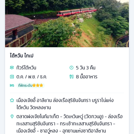
ไต้หวัน ไทเป
ทัวร์
ไต้หวัน
5
วัน
3
คืน
ต.ค. / พ.ย. / ธ.ค.
8
มื้ออาหาร
ที่พักระดับ
เมืองเจียอี้ อาลีซาน ล่องเรือสุริยันจันทรา บรูราโน่แห่ง
ไต้หวัน วัดหลงซาน
ตลาดฝงเจียไนท์มาเก็ต - วัดเหวินหวู่ (วัดกวนอู) - ล่องเรือ
ทะเลสาบสุริยันจันทรา - กระเช้าทะเลสาบสุริยันจันทรา -
เมืองเจียอี้ - ชาอวู่หลง - อุทยานแห่งชาติอาลีซาน