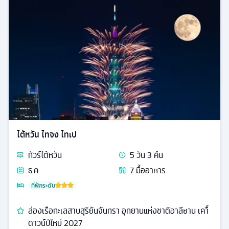
ไต้หวัน ไทจง ไทเป
ทัวร์
ไต้หวัน
5
วัน
3
คืน
ธ.ค.
7
มื้ออาหาร
ที่พักระดับ
ล่องเรือทะเลสาบสุริยันจันทรา อุทยานแห่งชาติอาลีซาน เคาื์
ดาวน์ปีใหม่ 2027