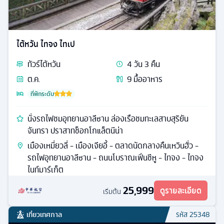
ไต้หวัน ไทจง ไทเป
ทัวร์
ไต้หวัน
4
วัน
3
คืน
ต.ค.
9
มื้ออาหาร
ที่พักระดับ
นั่งรถไฟชมอุทยานอาลีซาน ล่องเรือชมทะเลสาบสุริยัน
จันทรา ปราสาทช็อกโกแล็ตนีน่า
เมืองเหมี่ยวลี่ - เมืองเจียอี้ - ตลาดนัดกลางคืนเหวินฮั่ว -
รถไฟอุทยานอาลีซาน - ถนนโบราณเฟิ่นชีหู - ไทจง - ไทจง
ไนท์มาร์เก็ต
25,999
ดูรายละเอียด
เริ่มต้น
เที่ยวเทศกาล
รหัส
25348