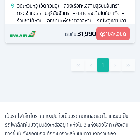
วัดเหวินหวู่ (วัดกวนอู) - ล่องเรือทะเลสาบสุริยันจันทรา -
กระเช้าทะเลสาบสุริยันจันทรา - ตลาดฝงเจียไนท์มาเก็ต -
ร้านชาไต้หวัน - อุทยานแห่งชาติอาลีซาน - รถไฟอุทยานอาลี
ซาน
31,990
ดูรายละเอียด
เริ่มต้น
‹‹
‹
1
›
››
เป็นรถไฟเล็กโบราณที่ญี่ปุ่นทิ้งเป็นมรดกตกทอดเอาไว้ และยังเป็น
รถไฟเล็กที่ในปัจจุบันยังเหลืออยู่ 1 แห่งใน 3 แห่งของโลก เพื่อเดิน
ทางขึ้นไปถึงยอดของเทือกเขาอาหลีซันชมความงดงามของ