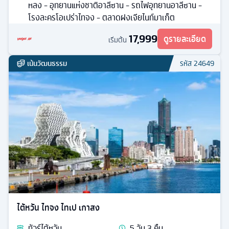
หลง - อุทยานแห่งชาติอาลีซาน - รถไฟอุทยานอาลีซาน -
โรงละครโอเปร่าไทจง - ตลาดฝงเจียไนท์มาเก็ต
17,999
ดูรายละเอียด
เริ่มต้น
เน้นวัฒนธรรม
รหัส
24649
ไต้หวัน ไทจง ไทเป เกาสง
ทัวร์
ไต้หวัน
5
วัน
3
คืน