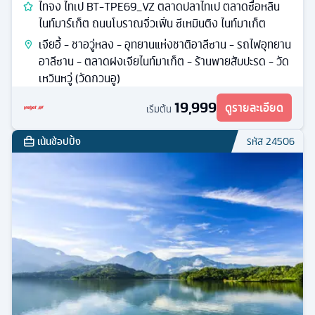
ไทจง ไทเป BT-TPE69_VZ ตลาดปลาไทเป ตลาดซื่อหลิน
ไนท์มาร์เก็ต ถนนโบราณจิ่วเฟิ่น ซีเหมินติง ไนท์มาเก็ต
เจียอี้ - ชาอวู่หลง - อุทยานแห่งชาติอาลีซาน - รถไฟอุทยาน
อาลีซาน - ตลาดฝงเจียไนท์มาเก็ต - ร้านพายสับปะรด - วัด
เหวินหวู่ (วัดกวนอู)
19,999
ดูรายละเอียด
เริ่มต้น
เน้นช้อปปิ้ง
รหัส
24506