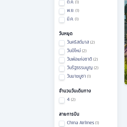
ต.ค.
1
พ.ย.
1
มี.ค.
1
วันหยุด
วันคริสต์มาส
2
วันปีใหม่
2
วันพ่อแห่งชาติ
2
วันรัฐธรรมนูญ
2
วันมาฆบูชา
1
จำนวนวันเดินทาง
4
2
สายการบิน
China Airlines
1