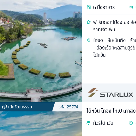
6
มื้ออาหาร
ฟาร์มดอกไม้จงเซ่อ ล่อง
ราณจิ่วเฟิ่น
ไทจง - ซีเหมินติง - ร้
- ล่องเรือทะเลสาบสุริ
ไต้หวัน
เน้นวัฒนธรรม
รหัส
25774
ไต้หวัน ไทจง ไทเป เกาสง
ทัวร์
ไต้หวัน