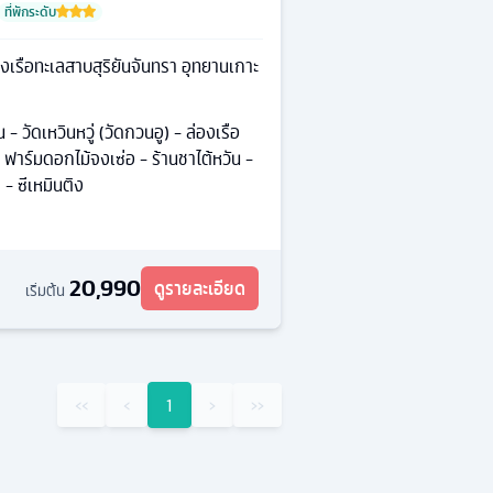
ที่พักระดับ
งเรือทะเลสาบสุริยันจันทรา อุทยานเกาะ
วัดเหวินหวู่ (วัดกวนอู) - ล่องเรือ
 ฟาร์มดอกไม้จงเซ่อ - ร้านชาไต้หวัน -
- ซีเหมินติง
20,990
ดูรายละเอียด
เริ่มต้น
‹‹
‹
1
›
››