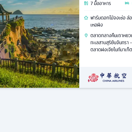
7
มื้ออาหาร
ฟาร์มดอกไม้จงเซ่อ ล่อ
เหอผิง
ตลาดกลางคืนเถาหยวน - 
ทะเลสาบสุริยันจันทรา -
ตลาดฝงเจียไนท์มาเก็ต 