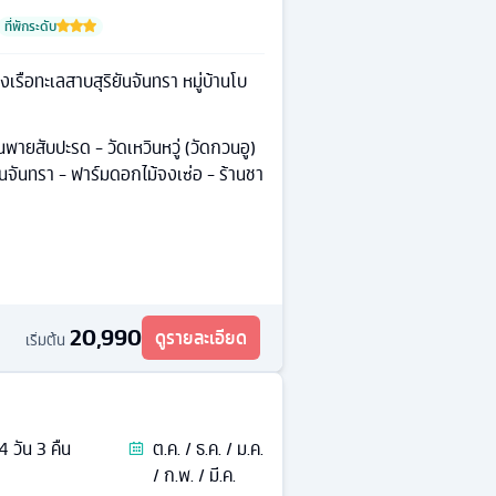
ที่พักระดับ
เรือทะเลสาบสุริยันจันทรา หมู่บ้านโบ
านพายสับปะรด - วัดเหวินหวู่ (วัดกวนอู)
ยันจันทรา - ฟาร์มดอกไม้จงเซ่อ - ร้านชา
20,990
ดูรายละเอียด
เริ่มต้น
4
วัน
3
คืน
ต.ค. / ธ.ค. / ม.ค.
/ ก.พ. / มี.ค.