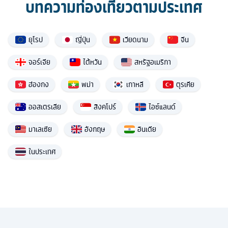
บทความท่องเที่ยวตามประเทศ
ยุโรป
ญี่ปุ่น
เวียดนาม
จีน
จอร์เจีย
ไต้หวัน
สหรัฐอเมริกา
ฮ่องกง
พม่า
เกาหลี
ตุรเคีย
ออสเตรเลีย
สิงคโปร์
ไอซ์แลนด์
มาเลเซีย
อังกฤษ
อินเดีย
ในประเทศ