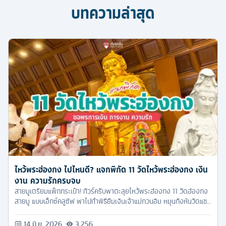
บทความล่าสุด
ไหว้พระฮ่องกง ไปไหนดี? แจกพิกัด 11 วัดไหว้พระฮ่องกง เงิน
งาน ความรักครบจบ
สายมูเตรียมแพ็กกระเป๋า! ทัวร์ครับพาตะลุยไหว้พระฮ่องกง 11 วัดฮ่องกง
สายมู แบบเอ็กซ์คลูซีฟ พาไปทำพิธียืมเงินเจ้าแม่กวนอิม หมุนกังหันวัดแช
กงหมิว เสริมดวงการเงินให้ปังทะลุเป้า!
14 มิ.ย. 2026
3,256