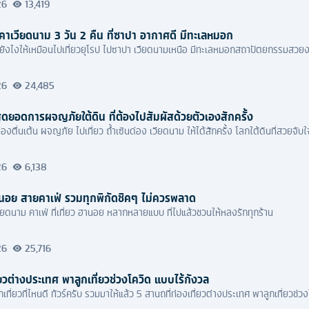
26
13,419
าคาเวียดนาม 3 วัน 2 คืน ที่ซาปา อากาศดี มีทะเลหมอก
เที่ยวเวียดนาม ยังไงให้เหมือนไปเที่ยวยุโรป ไปซาปา เวียดนามเหนือ มีทะเลหมอกสถาปัตยกรรม
26
24,485
สุดยอดการผจญภัยใต้ดิน ที่ต้องไปสัมผัสด้วยตัวเองสักครั้ง
ื่องตื่นเต้น ผจญภัย ไปเที่ยว ถ้ำเซินด่อง เวียดนาม ให้ได้สักครั้ง โลกใต้ดินที่สวยจั
26
6,138
วฮานอย สายคาเฟ่ รวมทุกพิกัดชิคๆ ไม่ควรพลาด
ียดนาม คาเฟ่ ที่เที่ยว ฮานอย หลากหลายแบบ ที่ไปแล้วชวนให้หลงรักทุกร้าน
26
25,716
่ยวต่างประเทศ พาลูกเที่ยวช่วงโควิด แบบไร้กังวล
เที่ยวที่ไหนดี ทัวร์ครับ รวมมาให้แล้ว 5 สานถที่ท่องเที่ยวต่างประเทศ พาลูกเที่ยวช่ว