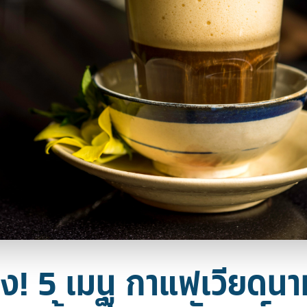
ง! 5 เมนู กาแฟเวียดนา