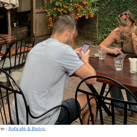
าก :
Xofa afé & Bistro