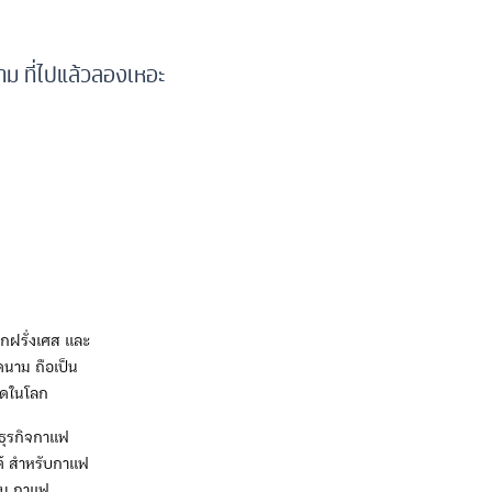
นาม ที่ไปแล้วลองเหอะ
ากฝรั่งเศส และ
ดนาม ถือเป็น
่สุดในโลก
้ธุรกิจกาแฟ
ต้ สำหรับกาแฟ
มนู กาแฟ