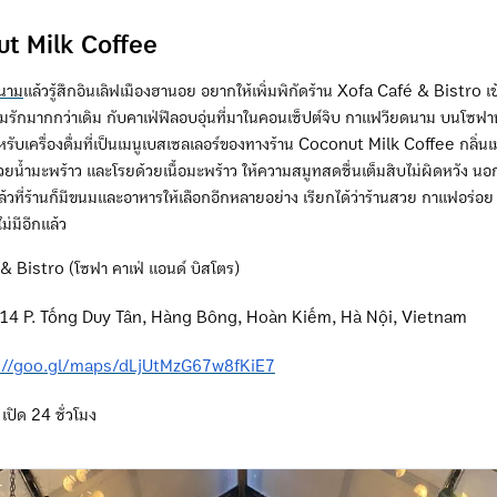
ut Milk Coffee
ดนาม
แล้วรู้สึกอินเลิฟเมืองฮานอย อยากให้เพิ่มพิกัดร้าน Xofa Café & Bistro เข้า
รักมากกว่าเดิม กับคาเฟ่ฟีลอบอุ่นที่มาในคอนเซ็ปต์จิบ กาแฟวียดนาม บนโซฟานุ
สำหรับเครื่องดื่มที่เป็นเมนูเบสเซลเลอร์ของทางร้าน Coconut Milk Coffee กลิ
ยน้ำมะพร้าว และโรยด้วยเนื้อมะพร้าว ให้ความสมูทสดชื่นเต็มสิบไม่ผิดหวัง นอก
วที่ร้านก็มีขนมและอาหารให้เลือกอีกหลายอย่าง เรียกได้ว่าร้านสวย กาแฟอร่อ
ไม่มีอีกแล้ว
 Bistro (โซฟา คาเฟ่ แอนด์ บิสโตร)
 14 P. Tống Duy Tân, Hàng Bông, Hoàn Kiếm, Hà Nội, Vietnam
://goo.gl/maps/dLjUtMzG67w8fKiE7
เปิด 24 ชั่วโมง