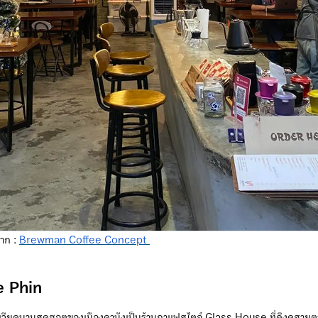
าก :
Brewman Coffee Concept
e Phin
เวียดนามสุดฮอตของเมืองดานังเป็นร้านกาแฟสไตล์ Glass House ที่ดึงดูสายตาเ