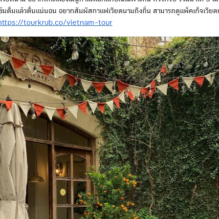
ข้มดื่มแล้วตื่นแน่นอน อยากสัมผัสกาแฟเวียดนามถึงถิ่น สามารถดูแพ็คเก็จเวี
https://tourkrub.co/vietnam-tour