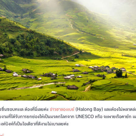
อบทะเล ต้องที่นี่เลยค่ะ
อ่าวฮาลองเบย์
(Halong Bay) และต้องไม่พลาดล่อ
วยงามที่ได้รับการยกย่องให้เป็นมรดกโลกจาก UNESCO หรือ จะพายเรือคายัก แ
นิงห์บิงห์ก็เป็นไอเดียวที่ดีงามไม่เบาเลยค่ะ