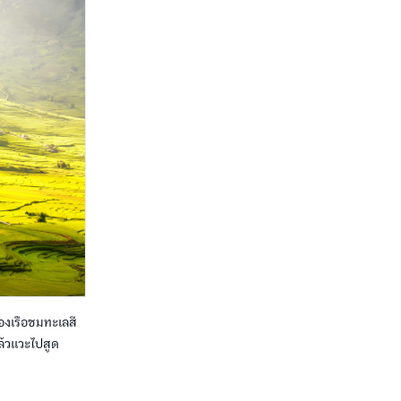
งเรือชมทะเลสี
ล้วแวะไปสูด