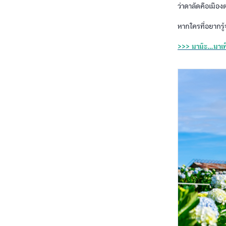
ว่าดาลัดคือเมือ
หากใครที่อยากรู้
>>> มาม๊ะ...มาเท