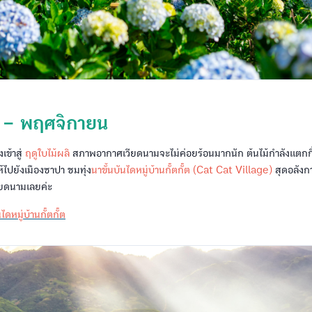
 – พฤศจิกายน
้าสู่
ฤดูใบไม้ผลิ
สภาพอากาศเวียดนามจะไม่ค่อยร้อนมากนัก ต้นไม้กำลังแตกกิ
้ไปยังเมืองซาปา ชมทุ่ง
นาขั้นบันไดหมู่บ้านกั๊ตกั๊ต (Cat Cat Village)
สุดอลังกา
ียดนามเลยค่ะ
ไดหมู่บ้านกั๊ตกั๊ต