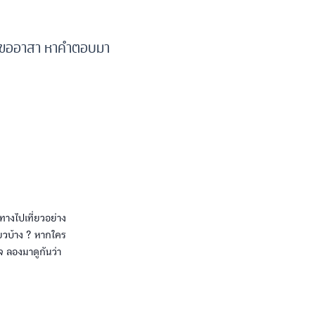
ครับขออาสา หาคำตอบมา
างไปเที่ยวอย่าง
่ยวบ้าง ? หากใคร
จ ลองมาดูกันว่า