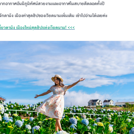
งตากอากาศอันมีภูมิทัศน์สวยงามและอากาศเ็นสบายดีตลอดทั้งปี
จักดานัง เมืองท่าสุดฮิปของเวียดนามเพิ่มเติม เข้าไปอ่านได้เลยค่ะ
ี่ยวดานัง เมืองใหม่สุดฮิปแห่งเวียดนาม! <<<