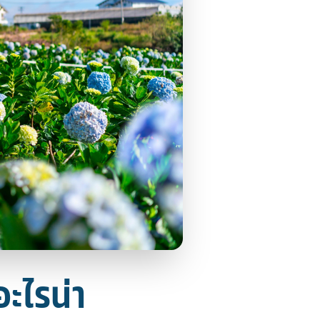
อะไรน่า