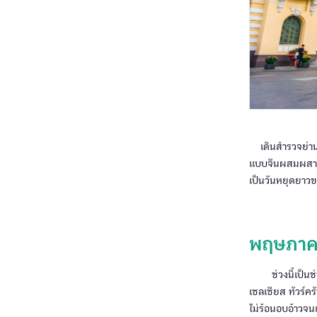
เดินสำรวจย่านเม
แบบจีนผสมผสานก
เป็นวันหยุดยาวข
พฤษภาค
ช่วงนี้เป็นช
เซลเซียส ทัวร์ค
ไม่ร้อนอบอ้าวจนเ