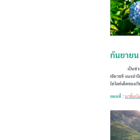
กันยายน
เป็นช่วงเข
เขียวขจี แนะนำให
ไฮไลท์เด็ดของเว
แผนที่ :
นาขั้นบัน