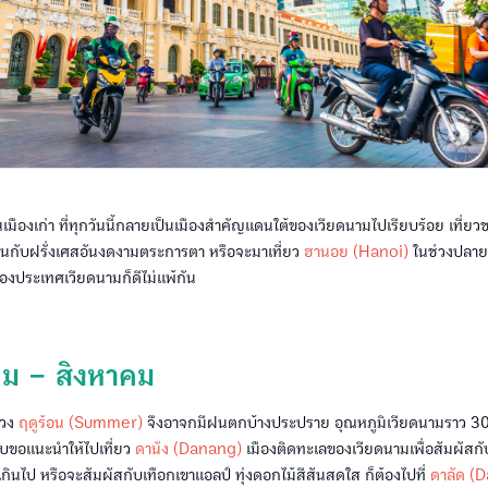
ืองเก่า ที่ทุกวันนี้กลายเป็นเมืองสำคัญแดนใต้ของเวียดนามไปเรียบร้อย เที่
ับฝรั่งเศสอันงดงามตระการตา หรือจะมาเที่ยว
ฮานอย (Hanoi)
ในช่วงปลาย
องประเทศเวียดนามก็ดีไม่แพ้กัน
ม – สิงหาคม
่วง
ฤดูร้อน (Summer)
จึงอาจกมีฝนตกบ้างประปราย อุณหภูมิเวียดนามราว 
รับขอแนะนำให้ไปเที่ยว
ดานัง (Danang)
เมืองติดทะเลของเวียดนามเพื่อสัมผัส
กินไป หรือจะสัมผัสกับเทือกเขาแอลป์ ทุ่งดอกไม้สีสันสดใส ก็ต้องไปที่
ดาลัด (D