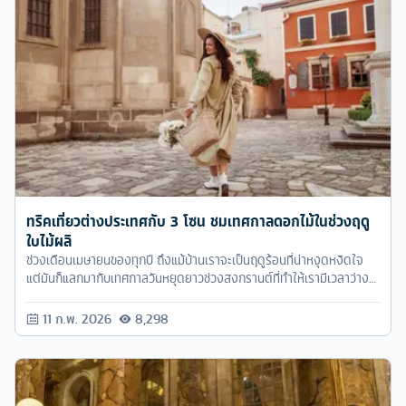
ทริคเที่ยวต่างประเทศกับ 3 โซน ชมเทศกาลดอกไม้ในช่วงฤดู
ใบไม้ผลิ
ช่วงเดือนเมษายนของทุกปี ถึงแม้บ้านเราจะเป็นฤดูร้อนที่น่าหงุดหงิดใจ
แต่มันก็แลกมากับเทศกาลวันหยุดยาวช่วงสงกรานต์ที่ทำให้เรามีเวลาว่าง
ได้ไปเที่ยวเปิดโลก ซึ่งช่วงนี้ต่างประเทศเค้าจะเป็นฤดูใบไม้ผลิกันนั่นเอง
ครับ เป็นช่วงที่เวลากลางวันยาวกว่ากลางคืน และเป็นช่วงที่มีอากาศเย็น
11 ก.พ. 2026
8,298
สบายเอามากๆ เลยล่ะ หนาวเหมือนกับหน้าหนาวบ้านเราเลย