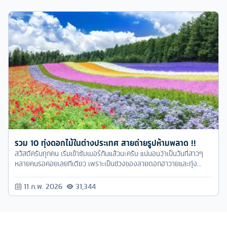
รวม 10 ทุ่งดอกไม้ในต่างประเทศ สายถ่ายรูปห้ามพลาด !!
สวัสดีครับทุกคน เริ่มเข้าซัมเมอร์กันแล้วนะครับ แน่นอนว่าเป็นวันที่สาวๆ
หลายคนรอคอยเลยทีเดียว เพราะเป็นช่วงของลายดอกฮาวายและทุ่ง
ดอกไม้นั่นเองครับ
11 ก.พ. 2026
31,344