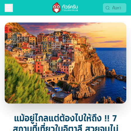
แม้อยู่ไกลแต่ต้องไปให้ถึง !! 7
สถานที่เที่ยวในอิตาลี สวยจนไม่