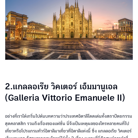
2.แกลลอเรีย วิคเตอร์ เอ็มมานูเอล
(Galleria Vittorio Emanuele II)
อย่างที่เราได้เกริ่นไปต้นบทความว่าประเทศอิตาลีโดดเด่นทั้งสถาปัตยกรรม
สุดคลาสสิก รวมถึงเรื่องของแฟชั่น นี่จึงเป็นเหตุผลของใครหลายคนที่ไป
เที่ยวหรือโปรแกรมทัวร์อิตาลีมาเที่ยวที่อิตาลีแห่งนี้ ซึ่ง แกลลอเรีย วิคเตอร์