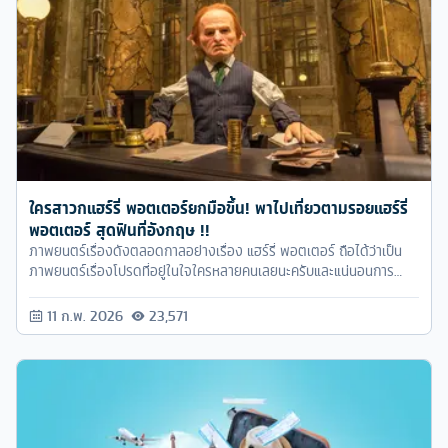
ใครสาวกแฮร์รี่ พอตเตอร์ยกมือขึ้น! พาไปเที่ยวตามรอยแฮร์รี่
พอตเตอร์ สุดฟินที่อังกฤษ !!
ภาพยนตร์เรื่องดังตลอดกาลอย่างเรื่อง แฮร์รี่ พอตเตอร์ ถือได้ว่าเป็น
ภาพยนตร์เรื่องโปรดที่อยู่ในใจใครหลายคนเลยนะครับและแน่นอนการ
ถวายตัวเป็นสาวกแฮร์รี่ พอตเตอร์แล้วนั้น ก็คงอยากได้มาสัมผัสถึงสถาน
ที่จริงๆ ที่เป็นจุดเกิดเหตุในภาพยนตร์กันทั้งนั้น
11 ก.พ. 2026
23,571