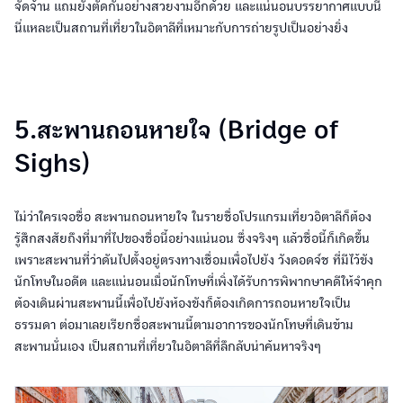
จัดจ้าน แถมยังตัดกันอย่างสวยงามอีกด้วย และแน่นอนบรรยากาศแบบนี้
นี่แหละเป็นสถานที่เที่ยวในอิตาลีที่เหมาะกับการถ่ายรูปเป็นอย่างยิ่ง
5.สะพานถอนหายใจ (Bridge of
Sighs)
ไม่ว่าใครเจอชื่อ สะพานถอนหายใจ ในรายชื่อโปรแกรมเที่ยวอิตาลีก็ต้อง
รู้สึกสงสัยถึงที่มาที่ไปของชื่อนี้อย่างแน่นอน ซึ่งจริงๆ แล้วชื่อนี้ก็เกิดขึ้น
เพราะสะพานที่ว่าดันไปตั้งอยู่ตรงทางเชื่อมเพื่อไปยัง วังดอดจ์ช ที่มีไว้ขัง
นักโทษในอดีต และแน่นอนเมื่อนักโทษที่เพิ่งได้รับการพิพากษาคดีให้จำคุก
ต้องเดินผ่านสะพานนี้เพื่อไปยังห้องขังก็ต้องเกิดการถอนหายใจเป็น
ธรรมดา ต่อมาเลยเรียกชื่อสะพานนี้ตามอาการของนักโทษที่เดินข้าม
สะพานนั่นเอง เป็นสถานที่เที่ยวในอิตาลีที่ลึกลับน่าค้นหาจริงๆ