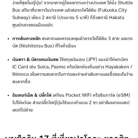
ง่ายที่สุดในญี่ปุ่น! จากอาคารผู้โดยสารระหว่างประเทศ ให้นั่ง Shuttle
Bus ฟรีมาที่อาคารในประเทศ แล้วต่อรถไฟใต้ดิน (Fukuoka City
Subway) เพียง 2 สถานี (ประมาณ 5 นาที) ก็ถึงสถานี Hakata
ศูนย์กลางของเมืองแล้ว
การเดินทางหลัก
สะดวกและครอบคลุมด้วยรถไฟใต้ดิน 3 สาย และรถ
บัส (Nishitetsu Bus) ที่วิ่งทั่วเมือง
เงินตรา & บัตรแทนเงินสด
ใช้สกุลเงินเยน (JPY) แนะนำให้พกบัตร
IC Card เช่น Suica, Pasmo หรือบัตรท้องถิ่นอย่าง Hayakaken /
Nimoca เพื่อความสะดวกในการแตะจ่ายค่าเดินทางและซื้อของในร้าน
สะดวกซื้อ
อินเทอร์เน็ต & ปลั๊กไฟ
เตรียม Pocket WiFi หรือซิมการ์ด (eSIM)
ไปให้พร้อม ส่วนปลั๊กไฟญี่ปุ่นใช้แบบหัวแบน 2 ขา อย่าลืมพกอะแดป
เตอร์ไปด้วย