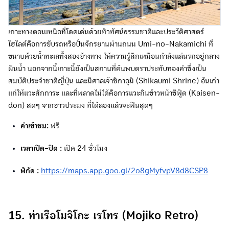
เกาะทางตอนเหนือที่โดดเด่นด้วยทิวทัศน์ธรรมชาติและประวัติศาสตร์
ไฮไลต์คือการขับรถหรือปั่นจักรยานผ่านถนน Umi-no-Nakamichi ที่
ขนาบด้วยน้ำทะเลทั้งสองข้างทาง ให้ความรู้สึกเหมือนกำลังแล่นรถอยู่กลาง
ผืนน้ำ นอกจากนี้เกาะนี้ยังเป็นสถานที่ค้นพบตราประทับทองคำซึ่งเป็น
สมบัติประจำชาติญี่ปุ่น และมีศาลเจ้าชิกาอุมิ (Shikaumi Shrine) อันเก่า
แก่ให้แวะสักการะ และที่พลาดไม่ได้คือการแวะกินข้าวหน้าซีฟู้ด (Kaisen-
don) สดๆ จากชาวประมง ที่ได้ลองแล้วจะฟินสุดๆ
ค่าเข้าชม:
ฟรี
เวลาเปิด-ปิด :
เปิด 24 ชั่วโมง
พิกัด :
https://maps.app.goo.gl/2o8gMyfvpV8d8CSP8
15. ท่าเรือโมจิโกะ เรโทร (Mojiko Retro)