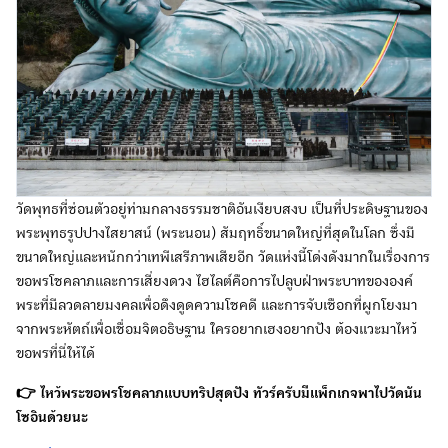
วัดพุทธที่ซ่อนตัวอยู่ท่ามกลางธรรมชาติอันเงียบสงบ เป็นที่ประดิษฐานของ
พระพุทธรูปปางไสยาสน์ (พระนอน) สัมฤทธิ์ขนาดใหญ่ที่สุดในโลก ซึ่งมี
ขนาดใหญ่และหนักกว่าเทพีเสรีภาพเสียอีก วัดแห่งนี้โด่งดังมากในเรื่องการ
ขอพรโชคลาภและการเสี่ยงดวง ไฮไลต์คือการไปลูบฝ่าพระบาทขององค์
พระที่มีลวดลายมงคลเพื่อดึงดูดความโชคดี และการจับเชือกที่ผูกโยงมา
จากพระหัตถ์เพื่อเชื่อมจิตอธิษฐาน ใครอยากเฮงอยากปัง ต้องแวะมาไหว้
ขอพรที่นี่ให้ได้
👉 ไหว้พระขอพรโชคลาภแบบทริปสุดปัง ทัวร์ครับมีแพ็กเกจพาไปวัดนัน
โซอินด้วยนะ