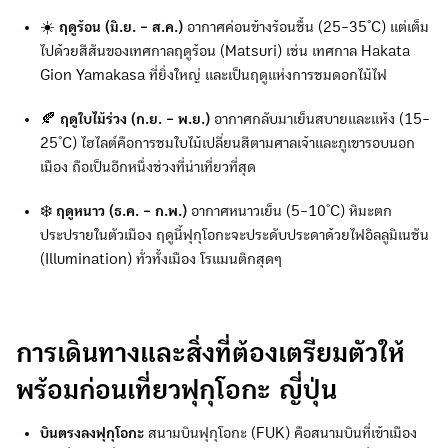
☀️
ฤดูร้อน (มิ.ย. - ส.ค.)
อากาศค่อนข้างร้อนชื้น (25-35°C) แต่เต็ม
ไปด้วยสีสันของเทศกาลฤดูร้อน (Matsuri) เช่น เทศกาล Hakata
Gion Yamakasa ที่ยิ่งใหญ่ และเป็นฤดูแห่งการชมดอกไม้ไฟ
🍂
ฤดูใบไม้ร่วง (ก.ย. - พ.ย.)
อากาศกลับมาเย็นสบายและแห้ง (15-
25°C) ไฮไลต์คือการชมใบไม้เปลี่ยนสีตามศาลเจ้าและภูเขารอบนอก
เมือง ถือเป็นอีกหนึ่งช่วงที่น่าเที่ยวที่สุด
❄️
ฤดูหนาว (ธ.ค. - ก.พ.)
อากาศหนาวเย็น (5-10°C) หิมะตก
ประปรายในตัวเมือง ฤดูนี้ฟุกุโอกะจะประดับประดาด้วยไฟอิลลูมิเนชัน
(Illumination) ทั่วทั้งเมือง โรแมนติกสุดๆ
การเดินทางและสิ่งที่ต้องเตรียมตัวให้
พร้อมก่อนเที่ยวฟุกุโอกะ ญี่ปุ่น
บินตรงลงฟุกุโอกะ
สนามบินฟุกุโอกะ (FUK) คือสนามบินที่เข้าเมือง