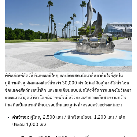
พิพิธภัณฑ์สัตว์น้ำริมทะเลที่ใหญ่และจัดแสดงได้น่าตื่นตาตื่นใจที่สุดใน
ภูมิภาคคิวชู จัดแสดงสัตว์น้ำกว่า 30,000 ตัว ไฮไลต์คืออุโมงค์ใต้น้ำ โซน
จัดแสดงสัตว์ทะเลน้ำลึก และสเตเดียมแบบเปิดโล่งที่จัดการแสดงโชว์โลมา
และแมวน้ำสุดน่ารัก โดยมีฉากหลังเป็นวิวทะเลฮากาตะอันสวยงามกว้าง
ไกล ถือเป็นสถานที่ที่มอบรอยยิ้มและถูกใจทั้งครอบครัวอย่างแน่นอน
ค่าเข้าชม:
ผู้ใหญ่ 2,500 เยน / นักเรียนมัธยม 1,200 เยน / เด็ก
ประถม 1,000 เยน