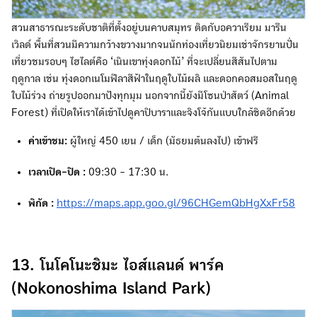
สวนสาธารณะระดับชาติที่ตั้งอยู่บนคาบสมุทร ติดกับอควาเรียม มารีน
เวิลด์ พื้นที่สวนมีความกว้างขวางมากจนนักท่องเที่ยวนิยมเช่าจักรยานปั่น
เที่ยวชมรอบๆ ไฮไลต์คือ ‘เนินเขาทุ่งดอกไม้’ ที่จะเปลี่ยนสีสันไปตาม
ฤดูกาล เช่น ทุ่งดอกเนโมฟีลาสีฟ้าในฤดูใบไม้ผลิ และดอกคอสมอสในฤดู
ใบไม้ร่วง ถ่ายรูปออกมาปังทุกมุม นอกจากนี้ยังมีโซนป่าสัตว์ (Animal
Forest) ที่เปิดให้เราได้เข้าไปดูคาปิบาราและจิงโจ้กันแบบใกล้ชิดอีกด้วย
ค่าเข้าชม:
ผู้ใหญ่ 450 เยน / เด็ก (มัธยมต้นลงไป) เข้าฟรี
เวลาเปิด-ปิด :
09:30 - 17:30 น.
พิกัด :
https://maps.app.goo.gl/96CHGemQbHgXxFr58
13. โนโคโนะชิมะ ไอส์แลนด์ พาร์ค
(Nokonoshima Island Park)