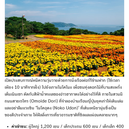
เปิดประสบการณ์หนีความวุ่นวายด้วยการนั่งเรือเฟอร์รีข้ามฟาก (ใช้เวลา
เพียง 10 นาทีจากฝั่ง) ไปยังเกาะโนโคโนะ เพื่อชมทุ่งดอกไม้ที่บานสะพรั่ง
เต็มเนินเขา ตัดกับสีฟ้าน้ำทะเลของอ่าวฮากาตะได้อย่างไร้ที่ติ ภายในสวนมี
ถนนสายเรโทร (Omoide Dori) ที่จำลองบ้านเรือนญี่ปุ่นยุคเก่าให้เดินเล่น
และอย่าลืมแวะชิม ‘โนโคอุดง (Noko Udon)’ ที่เส้นเหนียวนุ่มซึ่งเป็น
ของดีประจำเกาะ ให้ฟีลลิ่งการเที่ยวธรรมชาติที่ชิลและผ่อนคลายมากๆ
ค่าเข้าชม:
ผู้ใหญ่ 1,200 เยน / เด็กประถม 600 เยน / เด็กเล็ก 400