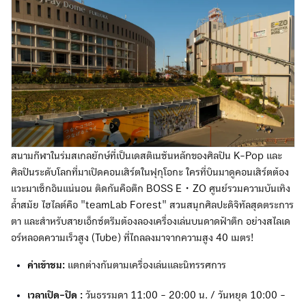
สนามกีฬาในร่มสเกลยักษ์ที่เป็นเดสติเนชันหลักของศิลปิน K-Pop และ
ศิลปินระดับโลกที่มาเปิดคอนเสิร์ตในฟุกุโอกะ ใครที่บินมาดูคอนเสิร์ตต้อง
แวะมาเช็กอินแน่นอน ติดกันคือตึก BOSS E・ZO ศูนย์รวมความบันเทิง
ล้ำสมัย ไฮไลต์คือ "teamLab Forest" สวนสนุกศิลปะดิจิทัลสุดตระการ
ตา และสำหรับสายเอ็กซ์ตรีมต้องลองเครื่องเล่นบนดาดฟ้าตึก อย่างสไลเด
อร์หลอดความเร็วสูง (Tube) ที่ไถลลงมาจากความสูง 40 เมตร!
ค่าเข้าชม:
แตกต่างกันตามเครื่องเล่นและนิทรรศการ
เวลาเปิด-ปิด :
วันธรรมดา 11:00 - 20:00 น. / วันหยุด 10:00 -