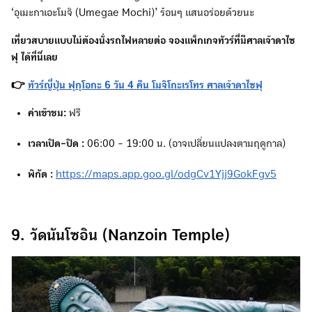
‘อุเมะกาเอะโมจิ (Umegae Mochi)’ ร้อนๆ แสนอร่อยด้วยนะ
เที่ยวสบายแบบไม่ต้องนั่งรถไฟหลายต่อ จองแพ็กเกจทัวร์ที่มีศาลเจ้าดาไซ
ฟุ ได้ที่นี่เลย
👉
ทัวร์ญี่ปุ่น ฟุกุโอกะ 6 วัน 4 คืน โมจิโกะเรโทร ศาลเจ้าดาไซฟุ
ค่าเข้าชม:
ฟรี
เวลาเปิด-ปิด :
06:00 - 19:00 น. (อาจเปลี่ยนแปลงตามฤดูกาล)
พิกัด :
https://maps.app.goo.gl/odgCv1Yjj9GokFgv5
9. วัดนันโซอิน (Nanzoin Temple)