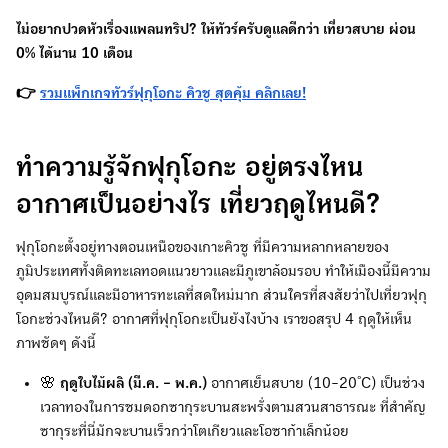
ไม่อยากปวดหัวเรื่องแพลนทริป? ให้ทัวร์ครับดูแลดีกว่า เที่ยวสบาย ผ่อน
0% ได้นาน 10 เดือน
👉
รวมแพ็กเกจทัวร์ฟุกุโอกะ คิวชู สุดคุ้ม คลิกเลย!
ทำความรู้จักฟุกุโอกะ อยู่ตรงไหน
อากาศเป็นอย่างไร เที่ยวฤดูไหนดี?
ฟุกุโอกะตั้งอยู่ทางตอนเหนือของเกาะคิวชู ที่มีความหลากหลายของ
ภูมิประเทศทั้งติดทะเลทอดแนวยาวและมีภูเขาล้อมรอบ ทำให้เมืองนี้มีความ
อุดมสมบูรณ์และมีอาหารทะเลที่สดใหม่มาก ส่วนใครที่สงสัยว่าไปเที่ยวฟุกุ
โอกะช่วงไหนดี? อากาศที่ฟุกุโอกะเป็นยังไงบ้าง เราขอสรุป 4 ฤดูให้เห็น
ภาพชัดๆ ดังนี้
🌸
ฤดูใบไม้ผลิ (มี.ค. - พ.ค.)
อากาศเย็นสบาย (10-20°C) เป็นช่วง
เวลาทองในการชมดอกซากุระบานสะพรั่งตามสวนสาธารณะ ที่สำคัญ
ซากุระที่นี่มักจะบานเร็วกว่าโตเกียวและโอซาก้าเล็กน้อย