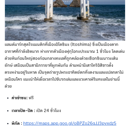
แลนด์มาร์กสุดโรแมนติกที่เมืองอิโตชิมะ (Itoshima) ซึ่งเป็นเมืองตาก
อากาศที่กำลังฮิตมาก ห่างจากตัวเมืองฟุกุโอกะประมาณ 1 ชั่วโมง โดดเด่น
ด้วยหินก้อนใหญ่สองก้อนกลางทะเลที่ถูกคล้องด้วยเชือกชิเมนาวะเส้น
ยักษ์ เสมือนเป็นสามีภรรยาที่ผูกพันกัน ด้านหน้ามีเสาโทริอิสีขาวตั้ง
ตระหง่านอยู่ริมหาด เป็นจุดถ่ายรูปพระอาทิตย์ตกที่งดงามและแปลกตาไม่
เหมือนใคร แนะนำให้เผื่อเวลาไปขับรถเล่นและแวะคาเฟ่ริมทะเลในย่านนี้
ด้วย
ค่าเข้าชม:
ฟรี
เวลาเปิด-ปิด :
เปิด 24 ชั่วโมง
พิกัด :
https://maps.app.goo.gl/oBPZo26qJJ3pvxdz5