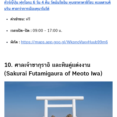
ทัวร์ญี่ปุ่น ฟุกุโอกะ 6 วัน 4 คืน วัดนันโซอิน หุบเขาทาคาชิโฮะ ทะเลสาบคิ
นริน ศาลาว่าการเมืองคุมาโมโต้
ค่าเข้าชม:
ฟรี
เวลาเปิด-ปิด :
09:00 - 17:00 น.
พิกัด :
https://maps.app.goo.gl/WkpnoVaxvHuub99m6
10. ศาลเจ้าซากุราอิ และหินคู่แต่งงาน
(Sakurai Futamigaura of Meoto Iwa)