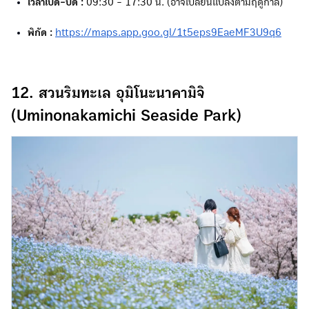
เวลาเปิด-ปิด :
09:30 - 17:30 น. (อาจเปลี่ยนแปลงตามฤดูกาล)
พิกัด :
https://maps.app.goo.gl/1t5eps9EaeMF3U9q6
12. สวนริมทะเล อุมิโนะนาคามิจิ
(Uminonakamichi Seaside Park)