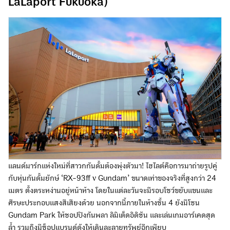
LaLaport Fukuoka)
แลนด์มาร์กแห่งใหม่ที่สาวกกันดั้มต้องพุ่งตัวมา! ไฮไลต์คือการมาถ่ายรูปคู่
กับหุ่นกันดั้มยักษ์ ‘RX-93ff ν Gundam’ ขนาดเท่าของจริงที่สูงกว่า 24
เมตร ตั้งตระหง่านอยู่หน้าห้าง โดยในแต่ละวันจะมีรอบโชว์ขยับแขนและ
ศีรษะประกอบแสงสีเสียงด้วย นอกจากนี้ภายในห้างชั้น 4 ยังมีโซน
Gundam Park ให้ชอปปิงกันพลา ลิมิเต็ดอิดิชัน และเล่นเกมอาร์เคดสุด
ล้ำ รวมถึงมีช็อปแบรนด์ดังให้เดินละลายทรัพย์อีกเพียบ