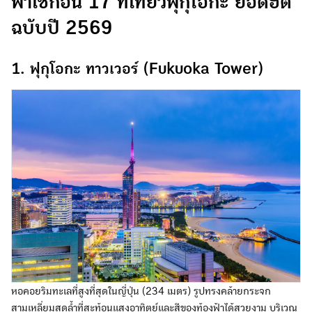
พาเช็กอิน 17 ที่เที่ยวฟุกุโอกะ ยอดฮิต
ฉบับปี 2569
1. ฟุกุโอกะ ทาวเวอร์ (Fukuoka Tower)
หอคอยริมทะเลที่สูงที่สุดในญี่ปุ่น (234 เมตร) รูปทรงคล้ายกระจก
สามเหลี่ยมสุดล้ำที่สะท้อนแสงอาทิตย์และสีของท้องฟ้าได้สวยงาม บริเวณ