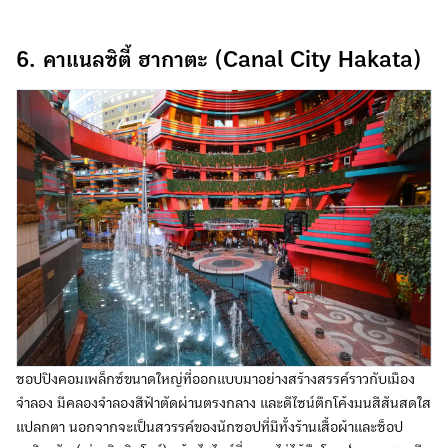
6. คาแนลซิตี้ ฮากาตะ (Canal City Hakata)
ชอปปิงคอมเพล็กซ์ขนาดใหญ่ที่ออกแบบมาอย่างสร้างสรรค์ราวกับเมือง
จำลอง มีคลองจำลองสีฟ้าตัดผ่านตรงกลาง และดีไซน์ตึกโค้งมนสีสันสดใส
แปลกตา นอกจากจะเป็นสวรรค์ของนักชอปที่มีทั้งร้านเสื้อผ้าและช็อป