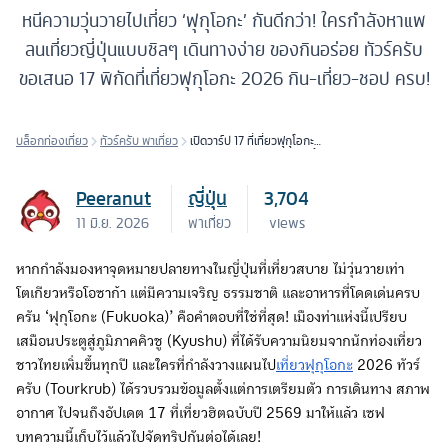
หนีความวุ่นวายไปเที่ยว ‘ฟุกุโอกะ’ กันดีกว่า! ใครกำลังหาแพ
ลนเที่ยวญี่ปุ่นแบบชิลๆ เดินทางง่าย ของกินอร่อย ทัวร์ครับ
ขอเสนอ 17 พิกัดที่เที่ยวฟุกุโอกะ 2026 กิน-เที่ยว-ชอป ครบ!
บล็อกท่องเที่ยว
ทัวร์ครับ พาเที่ยว
เปิดวาร์ป 17 ที่เที่ยวฟุกุโอกะ
2026 เมืองน่ารักที่เที่ยวได้ทั้ง
ปี ชิม ชอป แชะ จัดเต็ม!
Peeranut
ญี่ปุ่น
3,704
11 มิ.ย. 2026
พาเที่ยว
views
หากกำลังมองหาจุดหมายปลายทางในญี่ปุ่นที่เที่ยวสบาย ไม่วุ่นวายเท่า
โตเกียวหรือโอซาก้า แต่มีความเจริญ ธรรมชาติ และอาหารที่โดดเด่นครบ
ครัน ‘ฟุกุโอกะ (Fukuoka)’ คือคำตอบที่ใช่ที่สุด! เมืองท่าแห่งนี้เปรียบ
เสมือนประตูสู่ภูมิภาคคิวชู (Kyushu) ที่ได้รับความนิยมจากนักท่องเที่ยว
ชาวไทยเพิ่มขึ้นทุกปี และใครที่กำลังวางแผนไป
เที่ยวฟุกุโอกะ
2026 ทัวร์
ครับ (Tourkrub) ได้รวบรวมข้อมูลตั้งแต่การเตรียมตัว การเดินทาง สภาพ
อากาศ ไปจนถึงอัปเดต 17 ที่เที่ยวฮิตฉบับปี 2569 มาให้แล้ว เซฟ
บทความนี้เก็บไว้แล้วไปจัดทริปกันต่อได้เลย!