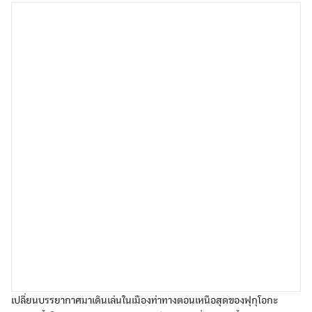
เปลี่ยนบรรยากาศมาเดินเล่นในเมืองท่าทางตอนเหนือสุดของฟุกุโอกะ
บริเวณนี้เต็มไปด้วยอาคารอิฐแดงสไตล์ตะวันตกที่สร้างมาตั้งแต่สมัยเมจิ
ให้ความรู้สึกคลาสสิกและโรแมนติกสุดๆ ไฮไลต์คือการถ่ายรูปกับ
สถาปัตยกรรมของสถานีรถไฟโมจิโกะ (Mojiko Station) และตึก
ศุลกากรเก่า ใครชอบถ่ายรูปสามารถเช่าชุดเดรสสไตล์เรโทรมาใส่เดินถ่าย
รูปได้ด้วย และอย่าลืมชิมเมนูเด็ดประจำถิ่นอย่าง ‘ยากิเคอรี่’ (ข้าวแกง
กะหรี่อบชีสเยิ้มๆ) ที่รับรองว่าอร่อยเข้มข้นจนลืมไม่ลง