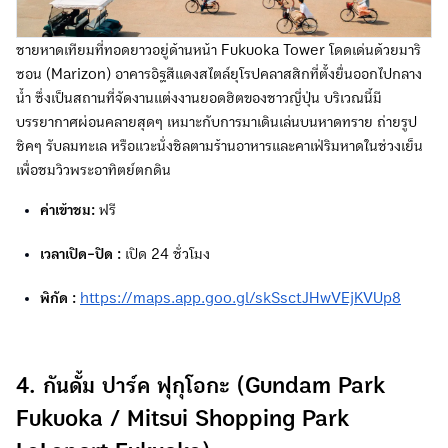
ชายหาดเทียมที่ทอดยาวอยู่ด้านหน้า Fukuoka Tower โดดเด่นด้วยมาริ
ซอน (Marizon) อาคารอิฐสีแดงสไตล์ยุโรปคลาสสิกที่ตั้งยื่นออกไปกลาง
น้ำ ซึ่งเป็นสถานที่จัดงานแต่งงานยอดฮิตของชาวญี่ปุ่น บริเวณนี้มี
บรรยากาศผ่อนคลายสุดๆ เหมาะกับการมาเดินเล่นบนหาดทราย ถ่ายรูป
ชิคๆ รับลมทะเล หรือแวะนั่งชิลตามร้านอาหารและคาเฟ่ริมหาดในช่วงเย็น
เพื่อชมวิวพระอาทิตย์ตกดิน
ค่าเข้าชม:
ฟรี
เวลาเปิด-ปิด :
เปิด 24 ชั่วโมง
พิกัด :
https://maps.app.goo.gl/skSsctJHwVEjKVUp8
4. กันดั้ม ปาร์ค ฟุกุโอกะ (Gundam Park
Fukuoka / Mitsui Shopping Park