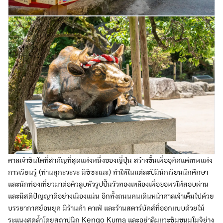
ศาลเจ้าชินโตที่สำคัญที่สุดแห่งหนึ่งของญี่ปุ่น สร้างขึ้นเพื่ออุทิศแด่เทพแห่ง
การเรียนรู้ (ท่านสุกะวะระ มิชิซะเนะ) ทำให้ในแต่ละปีมีนักเรียนนักศึกษา
และนักท่องเที่ยวมาต่อคิวลูบหัวรูปปั้นวัวทองเหลืองเพื่อขอพรให้สอบผ่าน
และมีสติปัญญาดีอย่างเนืองแน่น อีกทั้งถนนคนเดินหน้าศาลเจ้าเต็มไปด้วย
บรรยากาศย้อนยุค มีร้านค้า คาเฟ่ และร้านสตาร์บัคส์ที่ออกแบบด้วยไม้
ระแนงสุดล้ำโดยสถาปนิก Kengo Kuma และอย่าลืมแวะชิมขนมโมจิย่าง