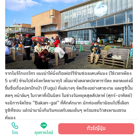
จากโมจิโกะเรโทร แนะนำให้นั่งเรือเฟอร์รีข้ามช่องแคบคัมมง (ใช้เวลาเพียง
5 นาที) ข้ามไปยังจังหวัดยามากุจิ เพื่อมายังตลาดปลาคาราโตะ ตลาดแห่งนี้
ขึ้นชื่อเรื่องปลาปักเป้า (Fugu) ที่แล่บางๆ จัดเรียงอย่างสวยงาม และซูชิปั้น
สดๆ หน้าล้นๆ ในราคาที่เป็นมิตร ในช่วงวันหยุดสุดสัปดาห์ (ศุกร์-อาทิตย์)
จะมีการจัดโซน "Bakan-gai" ที่คึกคักมาก นักท่องเที่ยวนิยมไปชี้เลือก
ซูชิที่ชอบ แล้วนำมานั่งกินริมทะเลรับลมเย็นๆ พร้อมชมวิวสะพานแขวน
คัมมง
👉 แวะกินซูชิสดๆ จากตลาดปลา พร้อมเที่ยวโมจิโกะเรโทรในทริปเดียว
ทัวร์ญี่ปุ่น ฟุกุโอกะ 5 วัน 3 คืน โมจิโกะ เรโทร ตลาดปลาคาราโตะ ทะเล
สาบคินริน
ค่าเข้าชม:
ฟรี
ทัวร์ญี่ปุ่น
โทร
คุยทางไลน์
เวลาเปิด-ปิด :
จันทร์-เสาร์ 05:00 - 15:00 น. / อาทิตย์และวันหยุด