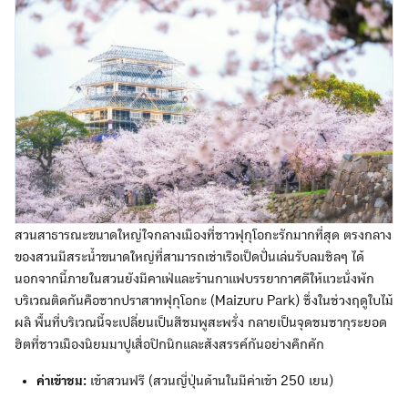
สวนสาธารณะขนาดใหญ่ใจกลางเมืองที่ชาวฟุกุโอกะรักมากที่สุด ตรงกลาง
ของสวนมีสระน้ำขนาดใหญ่ที่สามารถเช่าเรือเป็ดปั่นเล่นรับลมชิลๆ ได้
นอกจากนี้ภายในสวนยังมีคาเฟ่และร้านกาแฟบรรยากาศดีให้แวะนั่งพัก
บริเวณติดกันคือซากปราสาทฟุกุโอกะ (Maizuru Park) ซึ่งในช่วงฤดูใบไม้
ผลิ พื้นที่บริเวณนี้จะเปลี่ยนเป็นสีชมพูสะพรั่ง กลายเป็นจุดชมซากุระยอด
ฮิตที่ชาวเมืองนิยมมาปูเสื่อปิกนิกและสังสรรค์กันอย่างคึกคัก
ค่าเข้าชม:
เข้าสวนฟรี (สวนญี่ปุ่นด้านในมีค่าเข้า 250 เยน)