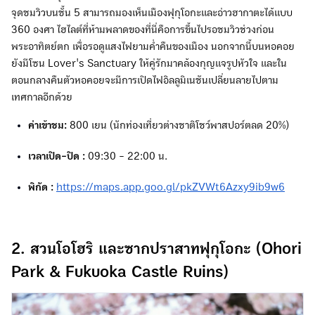
จุดชมวิวบนชั้น 5 สามารถมองเห็นเมืองฟุกุโอกะและอ่าวฮากาตะได้แบบ
360 องศา ไฮไลต์ที่ห้ามพลาดของที่นี่คือการขึ้นไปรอชมวิวช่วงก่อน
พระอาทิตย์ตก เพื่อรอดูแสงไฟยามค่ำคืนของเมือง นอกจากนี้บนหอคอย
ยังมีโซน Lover's Sanctuary ให้คู่รักมาคล้องกุญแจรูปหัวใจ และใน
ตอนกลางคืนตัวหอคอยจะมีการเปิดไฟอิลลูมิเนชันเปลี่ยนลายไปตาม
เทศกาลอีกด้วย
ค่าเข้าชม:
800 เยน (นักท่องเที่ยวต่างชาติโชว์พาสปอร์ตลด 20%)
เวลาเปิด-ปิด :
09:30 - 22:00 น.
พิกัด :
https://maps.app.goo.gl/pkZVWt6Azxy9ib9w6
2. สวนโอโฮริ และซากปราสาทฟุกุโอกะ (Ohori
Park & Fukuoka Castle Ruins)