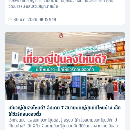
แจกพิกัดเที่ยวญาจาง เวียดนาม ในทุกแนว ทั้งที่เที่ยวธรรมชาติ ศิลป
วัฒนธรรม และสวนสนุกน่าสนใจ
30 ม.ค. 2026
15,949
เที่ยวญี่ปุ่นลงไหนดี? อัปเดต 7 สนามบินญี่ปุ่นมีที่ไหนบ้าง เช็ก
ให้ชัวร์ก่อนจองตั๋ว
เช็กก่อนบิน! แพลนเที่ยวญี่ปุ่นต้องรู้ สรุปมาให้แล้วสนามบินญี่ปุ่นมีกี่ที่ มี
ที่ไหนบ้าง? เปิดพิกัด 7 สนามบินญี่ปุ่นยอดฮิตที่มีบินตรงจากไทย บินลง