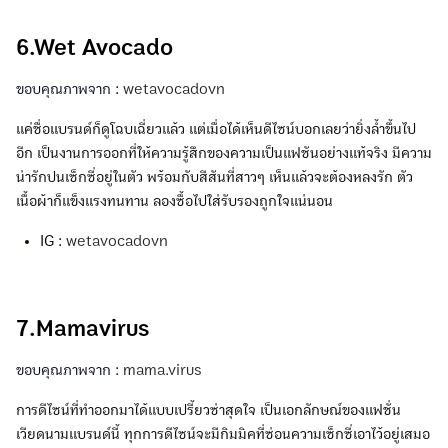
6.Wet Avocado
ขอบคุณภาพจาก :
wetavocadovn
แค่ชื่อแบรนด์ก็ดูโฉบเฉี่ยวแล้ว แต่เมื่อได้เห็นดีไซน์บอกเลยว่ายิ่งล้ำขึ้นไป
อีก เป็นงานการออกที่ให้ความรู้สึกของความเป็นแฟชันอย่างแท้จริง มีความ
น่ารักปนเซ็กซี่อยู่ในตัว พร้อมกับสีสันที่สาวๆ เห็นแล้วจะต้องหลงรัก ตัว
เนื้อผ้าก็แข็งแรงทนทาน ลองซื้อไปใส่รับรองถูกใจแน่นอน
IG :
wetavocadovn
7.Mamavirus
ขอบคุณภาพจาก :
mama.virus
การดีไซน์ที่ทำออกมาได้แบบเปรี้ยวซ่าสุดใจ เป็นเอกลักษณ์ของแฟชั่น
เวียดนามแบรนด์นี้ ทุกการดีไซน์จะมีกิมมิคที่ซ่อนความเซ็กซี่เอาไว้อยู่เสมอ