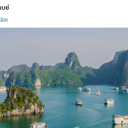
เบย์
 Bay