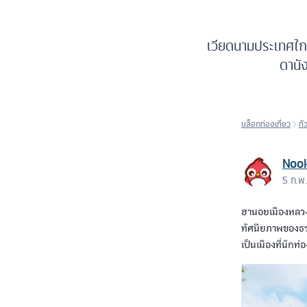
เวียดนามประเทศใกล
ดานัง
บล็อกท่องเที่ยว
ทั
Noo
5 ก.พ
ฮานอยเมืองหลวง
ทัศนียภาพของธร
เป็นเมืองที่นักท