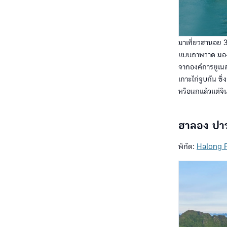
มาเที่ยวฮานอย 
แบบภาพวาด มองไ
จากองค์การยูเนส
เกาะไก่จูบกัน ซ
หรือนกแล้วแต่จ
ฮาลอง ปา
พิกัด:
Halong 