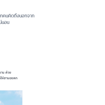
่ทุกคนคิดถึงนอกจาก
แน่นอน
นาน ด้วย
ทำให้ฮานอยตก