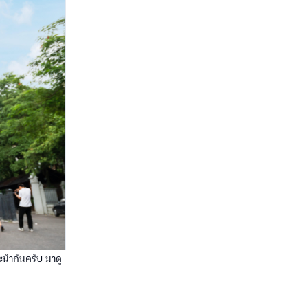
นะนำกันครับ มาดู