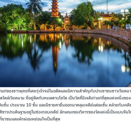
เก่าแก่ของชาวพุทธที่เคยรุ่งโรจน์ในอดีตและมีความสำคัญกับประชาชนชาวเวียดน
ตล์เวียดนาม ที่อยู่ติดกับทะเลสาบโฮไต เป็นวัดที่มีเจดีเก่าแก่ที่สุดแห่งหนึ่งของ
ป็นชั้น ประมาณ 10 ชั้น และมีชายคายื่นออกมาคลุมเจดีย์แต่ละชั้น คล้ายกับเจดีย์
ปสีขาวประดิษฐานอยู่ในช่องรอบเจดีย์ ลักษณะของวิหารของวัดแห่งนี้เป็นแบบจีนโ
ี่ยวชมและพักผ่อนหย่อนใจเป็นที่สุด