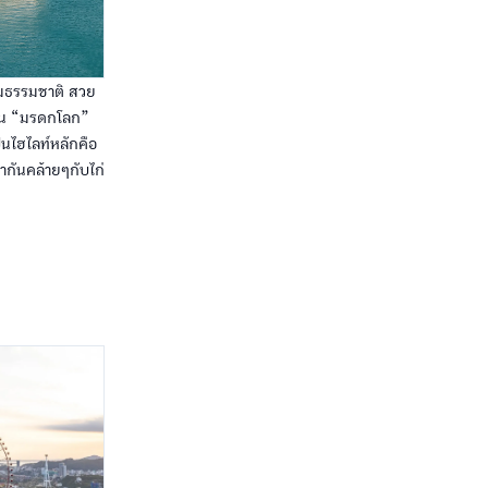
ามธรรมชาติ สวย
ป็น “มรดกโลก”
็นไฮไลท์หลักคือ
ากันคล้ายๆกับไก่