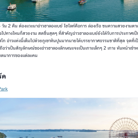
3 วัน 2 คืน ต้องแวะมาอ่าวฮาลองเบย์ ไฮไลท์คือการ ล่องเรือ ชมความสวยงามต
ปทางไหนก็สวยงาม สดชื่นสุดๆ ที่สำคัญอ่าวฮาลองเบย์ยังได้รับการประกาศเ
โก อ่าวแห่งนี้เต็มไปด้วยภูเขาหินปูนมากมายได้บรรยากาศธรรมชาติที่สุด จุดที่เป
ึ่งถือว่าเป็นสัญลักษณ์ของอ่าวฮาลองลักษณะจะเป็นเกาะเล็กๆ 2 เกาะ หันหน้าเข้าห
ินตนาการของแต่ละคน
ร์ค
Park