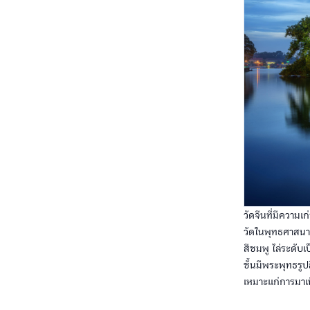
วัดจีนที่มีความ
วัดในพุทธศาสนาสไ
สีชมพู ไล่ระดับเ
ชั้นมีพระพุทธรู
เหมาะแก่การมาเท