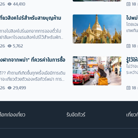
เที่ยว
026
44,410
18 
แบรนด์
แบรนด์
เที่ยวสิงคโปร์สำหรับสายบุญห้าม
ไปพม่
หาคำต
โดยเฉพ
เทพทัน
ินทางไปสิงคโปร์นอกจากการจองตั๋วไป
ทันใจพ
อย่าลืมหาโรงแรมสิงคโปร์ไว้สำหรับพัก
าเงินสิงคโปร์วันนี้เสียหน่อยแล้วค่อย
026
5,762
18 
งคโปร์เอาไว้สำหรับใช้จ่าย แต่การไป
กๆ
องฝากจากพม่า" ที่ควรค่าในการซื้อ
รู้ไว้
ไม่ว่า
ระหว่า
ี?? คำถามที่เกิดขึ้นทุกครั้งเมื่อมีการเดิน
และที่ส
่าจะเที่ยวด้วยตัวเองหรือทัวร์พม่า การ
ของนักช
่าก็เป็นเรื่องที่นักท่องเที่ยวทุกคนนั้น
026
29,499
18 
สไตล์ใ
ทุกรูป
็อกท่องเที่ยว
รับจัดทัวร์
เกี่ยว