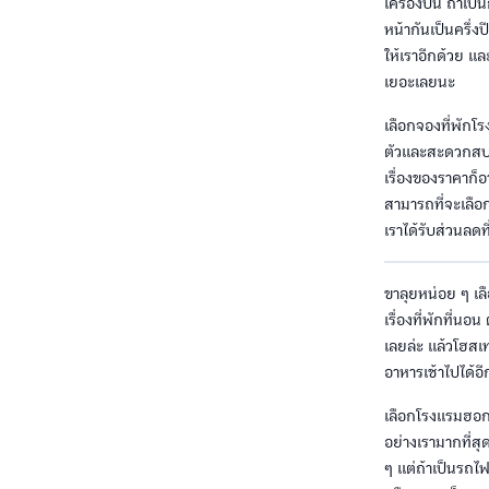
เครื่องบิน ถ้าเป
หน้ากันเป็นครึ่ง
ให้เราอีกด้วย แล
เยอะเลยนะ
เลือกจองที่พักโ
ตัวและสะดวกสบาย
เรื่องของราคาก็อ
สามารถที่จะเลือ
เราได้รับส่วนลดท
ขาลุยหน่อย ๆ เ
เรื่องที่พักที่
เลยล่ะ แล้วโฮสเ
อาหารเช้าไปได้อี
เลือกโรงแรมฮอกไ
อย่างเรามากที่สุ
ๆ แต่ถ้าเป็นรถไ