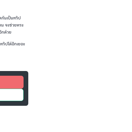
ดกันเป็นทริป
คน จะช่วยหระ
อีกด้วย
ทริปได้อีกเยอะ