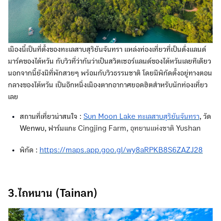
เมืองนี้เป็นที่ตั้งของทะเลสาบสุริยันจันทรา แหล่งท่องเที่ยวที่เป็นดั่งแลนด์
มาร์คของไต้หวัน กับวิวที่ว่ากันว่าเป็นสวิตเซอร์แลนด์ของไต้หวันเลยทีเดียว
นอกจากนี้ยังมีที่พักสวยๆ พร้อมกับวิวธรรมชาติ โดยมีพิกัดตั้งอยู่ทางตอน
กลางของไต้หวัน เป็นอีกหนึ่งเมืองตากอากาศยอดฮิตสำหรับนักท่องเที่ยว
เลย
สถานที่เที่ยวน่าสนใจ :
Sun Moon Lake ทะเลสาบสุริยันจันทรา
, วัด
Wenwu, ฟาร์มแกะ
Cingjing Farm, อุทยานแห่งชาติ Yushan
พิกัด :
https://maps.app.goo.gl/wy8aRPKB8S6ZAZJ28
3.ไถหนาน (Tainan)