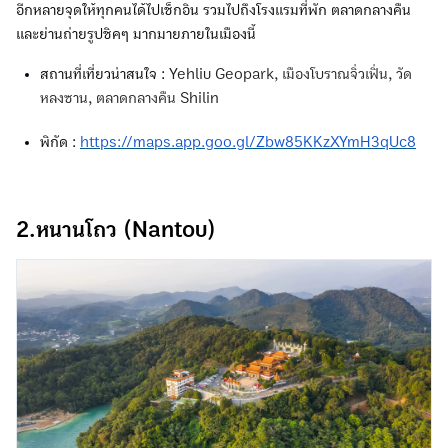
อีกหลายจุดให้ทุกคนได้ไปเช็กอิน รวมไปถึงโรงแรมที่พัก ตลาดกลางคืน
และย่านถ่ายรูปชิคๆ มากมายภายในเมืองนี้
สถานที่เที่ยวน่าสนใจ :
Yehliu Geopark, เมืองโบราณจิ่วเฟิ่น, วัด
หลงซาน, ตลาดกลางคืน Shilin
พิกัด :
https://maps.app.goo.gl/Zbw85KKzXYmH3qUc8
2.หนานโถว (Nantou)