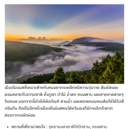
เมืองไม่แมสที่เหมาะสำหรับคนอยากจะหลีกหนีความวุ่นวาย สัมผัสและ
ผ่อนคลายกับธรรมชาติ ทั้งภูเขา ป่าไม้ น้ำตก ทะเลสาบ และชายหาดสวยๆ
ริมทะเล นอกจากนี้ยังมีพิพิธภัณฑ์ สวนน้ำ และตลาดถนนคนเดินให้ได้ไปเช็
กอินกัน ถือเป็นอีกหนึ่งเมืองที่แม้แต่คนไต้หวันเองก็มักจะนึกถึงหาก
ต้องการจะพักผ่อน
สถานที่เที่ยวน่าสนใจ :
อุทยานแห่งชาติไท่ปิงชาน, ทะเลสาบ