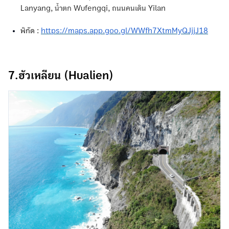
Lanyang, น้ำตก Wufengqi, ถนนคนเดิน Yilan
พิกัด :
https://maps.app.goo.gl/WWfh7XtmMyQJjjJ18
7.ฮัวเหลียน (Hualien)