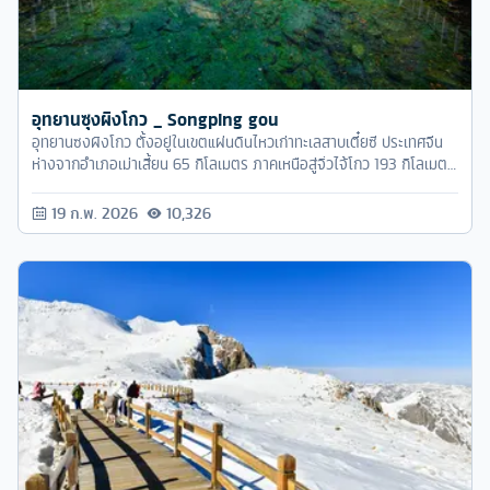
อุทยานซุงผิงโกว _ Songping gou
อุทยานซงผิงโกว ตั้งอยู่ในเขตแผ่นดินไหวเก่าทะเลสาบเตี๋ยซี ประเทศจีน
ห่างจากอำเภอเม่าเสี้ยน 65 กิโลเมตร ภาคเหนือสู่จิ่วไจ้โกว 193 กิโลเมตร
ทางใต้สู่เฉิงตู 250
19 ก.พ. 2026
10,326