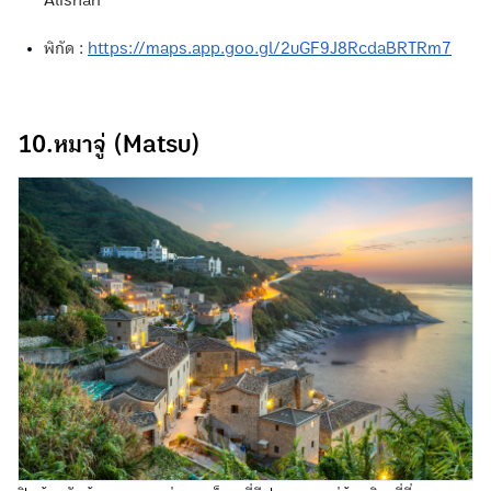
พิกัด :
https://maps.app.goo.gl/2uGF9J8RcdaBRTRm7
10.หมาจู่ (Matsu)