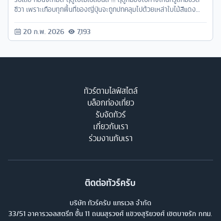
ชีวา เพราะเกือบทุกพื้นที่ของญี่ปุ่นจะถูกปกคลุมไปด้วยเหล่าใบไม้สีแดง
สวยงามสะดุดตา
20 ก.พ. 2026
7,193
ทัวร์ตามไลฟ์สไตล์
บล็อกท่องเที่ยว
รับจัดทัวร์
เกี่ยวกับเรา
ร่วมงานกับเรา
ติดต่อทัวร์ครับ
บริษัท ทัวร์ครับ แทรเวล จำกัด
33/51 อาคารวอลสตรีท ชั้น 11 ถนนสุรวงศ์ แขวงสุริยวงศ์ เขตบางรัก กทม.