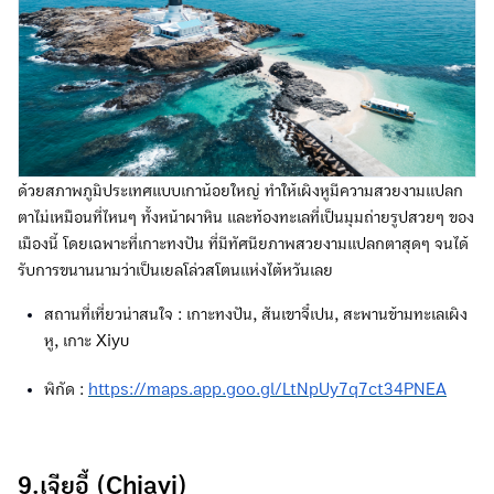
ด้วยสภาพภูมิประเทศแบบเกาน้อยใหญ่ ทำให้เผิงหูมีความสวยงามแปลก
ตาไม่เหมือนที่ไหนๆ ทั้งหน้าผาหิน และท้องทะเลที่เป็นมุมถ่ายรูปสวยๆ ของ
เมืองนี้ โดยเฉพาะที่เกาะทงปัน ที่มีทัศนียภาพสวยงามแปลกตาสุดๆ จนได้
รับการขนานนามว่าเป็นเยลโล่วสโตนแห่งไต้หวันเลย
สถานที่เที่ยวน่าสนใจ : เกาะทงปัน, สันเขาจี๋เปน, สะพานข้ามทะเลเผิง
หู, เกาะ Xiyu
พิกัด :
https://maps.app.goo.gl/LtNpUy7q7ct34PNEA
9.เจียอี้ (Chiayi)