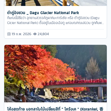
ต๋ากู่ปิงชวน _ Dagu Glacier National Park
ที่แห่งนี้มีชื่อว่า อุทยานสวรรค์ภูผาหิมะการ์เซีย หรือ ต๋ากู่ปิงชวน (Dagu
Glcier National Park) ตั้งอยู่ในเมืองเฉิงตู แห่งมณฑณเสฉวน ถูกค้นพบ
ผ่านดาวเทียมเมื่อ
19 ก.พ. 2026
24,804
โค้งสุดท้าย บอกลาใบไม้เปลี่ยนสีที่ " โครังเค " (Korankei, 香