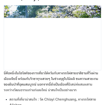
นี่คือหนึ่งในไฮไลท์ของการเที่ยวไต้หวันกับทางรถไฟสายอาลีซานที่วิ่งผ่าน
เมืองเจียอี้ พร้อมกับวิวซากุระสวยๆ ในช่วงฤดูใบไม้ผลิ ชมความสวยงาม
ของผืนป่าที่อุดมสมบูรณ์ นอกจากนี้ยังเป็นเมืองที่
มีเสน่ห์ผสมผสาน
ระหว่างวัฒนธรรมเก่าแก่และใหม่ น่าสนใจเป็นอย่างมาก
สถานที่เที่ยวน่าสนใจ : วัด Chiayi Chenghuang, ทางรถไฟสาย
Alishan