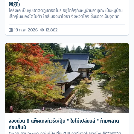
嵐渓)
โครังเค เป็นหุบเขาติดภูเขาอิอิโมริ อยู่ใกล้ๆกับหมู่บ้านอาซุเกะ เป็นหมู่บ้าน
เล็กๆในเมืองโตโยต้า ใกล้เมืองนาโงย่า จังหวัดไอจิ ขึ้นชื่อว่าเป็นจุดที่ดี
ที่สุดแห่ง
19 ก.พ. 2026
12,862
จองด่วน !! แพ็คเกจทัวร์ญี่ปุ่น " ใบไม้เปลี่ยนสี " ห้ามพลาด
ก่อนสิ้นปี
รีบเลย ก่อนจะหมด ฤดูใบไม้เปลี่ยนสี !!! ฤดูที่มองไปทางไหนก็รู้สึกมีชีวิต