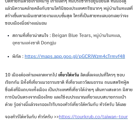
ปิดท้ายกันด้วยเกาะหมาจู่ เกาะเล็กๆ ที่มีประชากรอยู่น้อยนิด ที่นี่มองดู
แล้วมีความคล้ายคลึงกับซานโตรินีของประเทศกรีซมากๆ หมู่บ้านริมทะเลที่
สร้างขึ้นตามเนินเขาสวยงามแบบขั้นสุด ใครที่เป็นสายทะเลบอกเลยว่าจะ
ชอบเมืองนี่อย่างแน่นอน
สถานที่เที่ยวน่าสนใจ :
Beigan Blue Tears, หมู่บ้านริมทะเล,
อุทยานแห่งชาติ Dongju
พิกัด :
https://maps.app.goo.gl/pGCRiWzm4cTrmvf48
10 เมืองต้องห้ามพลาดหากไป
เที่ยวไต้หวัน
ลิตเติ้ลเจแปนที่ใครๆ ชอบ
เรียกกัน มีทั้งที่เที่ยวแนวธรรมชาติ ที่เที่ยวแถววัฒนธรรม ถนนสตรีทฟู้ด
ชื่อดังที่มีแถบจะทั้งเมือง เป็นประเทศที่เที่ยวได้ง่ายๆ เดินทางสะดวก มีสาย
การบินบินตรงจากเมืองไทย และใช้งบประมาณเที่ยวแบบสบายกระเป๋า
ด้วย รู้อย่างนี้แล้วจะรออะไรรีบจองทัวร์เที่ยวไต้หวันกับ ทัวร์ครับ ได้เลย
จองทัวร์ไต้หวันกับ ทัวร์ครับ >>
https://tourkrub.co/taiwan-tour