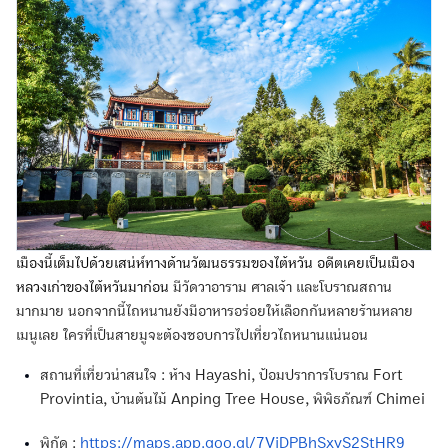
เมืองนี้เต็มไปด้วยเสน่ห์ทางด้านวัฒนธรรมของไต้หวัน อดีตเคยเป็นเมือง
หลวงเก่าของไต้หวันมาก่อน
มีวัดวาอาราม ศาลเจ้า และโบราณสถาน
มากมาย นอกจากนี้ไถหนานยังมีอาหารอร่อยให้เลือกกันหลายร้านหลาย
เมนูเลย ใครที่เป็นสายมูจะต้องชอบการไปเที่ยวไถหนานแน่นอน
สถานที่เที่ยวน่าสนใจ : ห้าง Hayashi, ป้อมปราการโบราณ Fort
Provintia, บ้านต้นไม้ Anping Tree House, พิพิธภัณฑ์ Chimei
พิกัด :
https://maps.app.goo.gl/7VjDPBhSxyS2StHR9