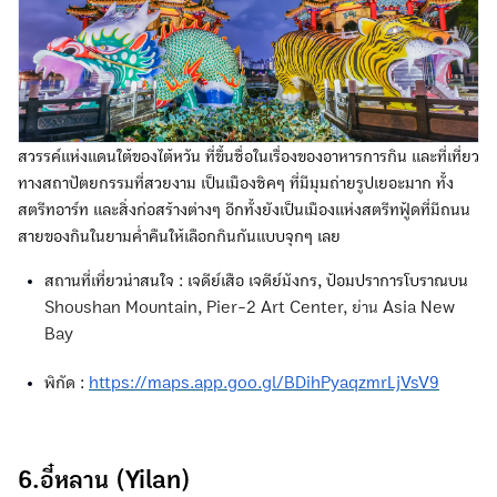
สวรรค์แห่งแดนใต้ของไต้หวัน ที่ขึ้นชื่อในเรื่องของอาหารการกิน และที่เที่ยว
ทางสถาปัตยกรรมที่สวยงาม เป็นเมืองชิคๆ ที่มีมุมถ่ายรูปเยอะมาก ทั้ง
สตรีทอาร์ท และสิ่งก่อสร้างต่างๆ อีกทั้งยังเป็นเมืองแห่งสตรีทฟู้ดที่มีถนน
สายของกินในยามค่ำคืนให้เลือกกินกันแบบจุกๆ เลย
สถานที่เที่ยวน่าสนใจ : เจดีย์เสือ เจดีย์มังกร, ป้อมปราการโบราณบน
Shoushan Mountain, Pier-2 Art Center, ย่าน Asia New
Bay
พิกัด :
https://maps.app.goo.gl/BDihPyaqzmrLjVsV9
6.อี๋หลาน (Yilan)