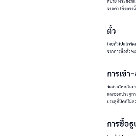
สบาย พระสงฆ์และ
จรดค่ำ (ซึ่งตรงน
ตั๋ว
โดยทั่วไปแล้ววัดเ
จากการซื้อตั๋วจะ
การเข้า
วัดส่วนใหญ่ในปร
และออกประตูทางเ
ประตูที่ปิดก็ไม่
การซื้อธู