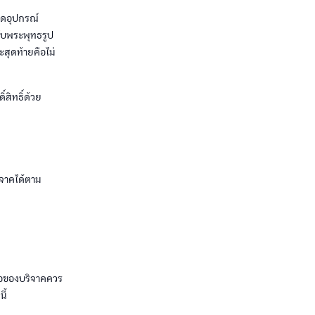
ปิดอุปกรณ์
รจับพระพุทธรูป
ะสุดท้ายคือไม่
์สิทธิ์ด้วย
ิจาคได้ตาม
ือของบริจาคควร
ี้