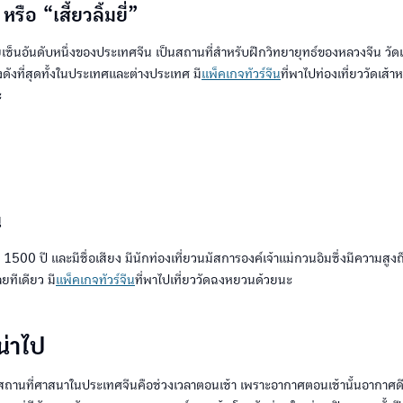
หรือ “เสี้ยวลิ้มยี่”
เซ็นอันดับหนึ่งของประเทศจีน เป็นสถานที่สำหรับฝึกวิทยายุทธ์ของหลวงจีน วัดเส้
่งดังที่สุดทั้งในประเทศและต่างประเทศ มี
แพ็คเกจทัวร์จีน
ที่พาไปท่องเที่ยววัดเส้า
ะ
น
่า 1500 ปี และมีชื่อเสียง มีนักท่องเที่ยวนมัสการองค์เจ้าแม่กวนอิมซึ่งมีความสู
ยทีเดียว มี
แพ็คเกจทัวร์จีน
ที่พาไปเที่ยววัดฉงหยวนด้วยนะ
น่าไป
่ยวสถานที่ศาสนาในประเทศจีนคือช่วงเวลาตอนเช้า เพราะอากาศตอนเช้านั้นอากาศดี ม