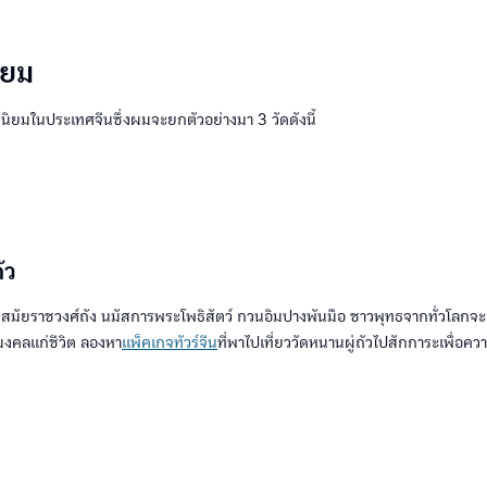
ิยม
ที่นิยมในประเทศจีนซึ่งผมจะยกตัวอย่างมา 3 วัดดังนี้
ัว
ก้ในสมัยราชวงศ์ถัง นมัสการพระโพธิสัตว์ กวนอิมปางพันมือ ชาวพุทธจากทั่วโลกจะ
ิมงคลแก่ชีวิต ลองหา
แพ็คเกจทัวร์จีน
ที่พาไปเที่ยววัดหนานผู่ถัวไปสักการะเพื่อคว