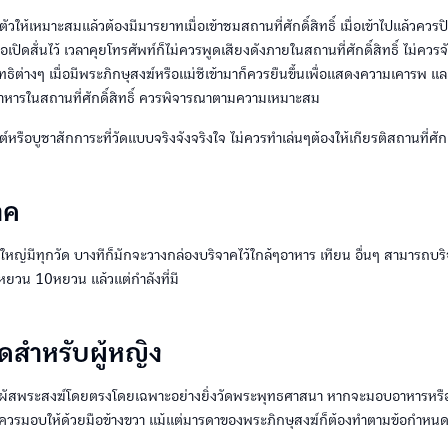
ให้เหมาะสมแล้วต้องมีมารยาทเมื่อเข้าชมสถานที่ศักดิ์สิทธิ์ เมื่อเข้าไปแล้วควร
ือเปิดสั่นไว้ เวลาคุยโทรศัพท์ก็ไม่ควรพูดเสียงดังภายในสถานที่ศักดิ์สิทธิ์ ไม่คว
์สิทธิต่างๆ เมื่อมีพระภิกษุสงฆ์หรือแม่ชีเข้ามาก็ควรยืนขึ้นเพื่อแสดงความเคารพ แล
หารในสถานที่ศักดิ์สิทธิ์ ควรพิจารณาตามความเหมาะสม
ต์หรือบูชาสักการะที่วัดแบบจริงจังจริงใจ ไม่ควรทำเล่นๆต้องให้เกียรติสถานที่ศักดิ
าค
ใหญ่มีทุกวัด บางทีก็มักจะวางกล่องบริจาคไว้ใกล้ๆอาหาร เทียน อื่นๆ สามารถบร
ยวน 10หยวน แล้วแต่กำลังที่มี
ดสำหรับผู้หญิง
ัมผัสพระสงฆ์โดยตรงโดยเฉพาะอย่างยิ่งวัดพระพุทธศาสนา หากจะมอบอาหารหร
ควรมอบให้ด้วยมือข้างขวา แม้แต่มารดาของพระภิกษุสงฆ์ก็ต้องทำตามข้อกำหนดน