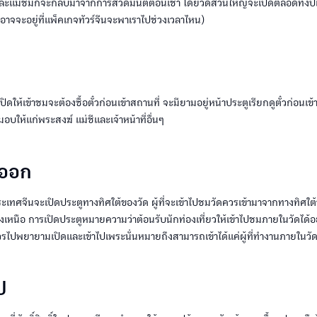
แม่ชีมักจะกลับมาจากการสวดมนต์ตอนเช้า โดยวัดส่วนใหญ่จะเปิดตลอดทั้งปีและ
ี้อาจจะอยู่ที่แพ็คเกจทัวร์จีนจะพาเราไปช่วงเวลาไหน)
ปิดให้เข้าชมจะต้องซื้อตั๋วก่อนเข้าสถานที่ จะมียามอยู่หน้าประตูเรียกดูตั๋วก่อนเข้าไป
มอบให้แก่พระสงฆ์ แม่ชีและเจ้าหน้าที่อื่นๆ
-ออก
ะเทศจีนจะเปิดประตูทางทิศใต้ของวัด ผู้ที่จะเข้าไปชมวัดควรเข้ามาจากทางทิศใต
หนือ การเปิดประตูหมายความว่าต้อนรับนักท่องเที่ยวให้เข้าไปชมภายในวัดได้อย
ควรไปพยายามเปิดและเข้าไปเพระนั่นหมายถึงสามารถเข้าได้แค่ผู้ที่ทำงานภายในวัดเ
ป