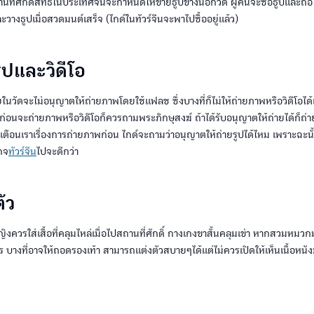
นที่ศักดิ์สิทธิ์ในประเทศจีนจะกำหนดให้ขายธูปข้างนอกวัด ผู้คนจะซื้อธูปและถือไ
วางธูปเมื่อสวดมนต์เสร็จ (ไกด์ในทัวร์จีนจะพาไปซื้ออยู่แล้ว)
ูปและวิดีโอ
ในวัดจะไม่อนุญาตให้ถ่ายภาพโดยใช้แฟลช ซึ่งบางที่ก็ไม่ให้ถ่ายภาพหรือวิดีโอได
ธิ์ก่อนจะถ่ายภาพหรือวิดีโอก็ควรถามพระภิกษุสงฆ์ ถ้าได้รับอนุญาตให้ถ่ายได้ก็ถ่า
ะเตือนเราเรื่องการถ่ายภาพก่อน ไกด์จะถามว่าอนุญาตให้ถ่ายรูปได้ไหม เพราะฉะนั
กจ
ทัวร์จีน
ไปจะดีกว่า
ัว
หญิงควรใส่เสื้อที่คลุมไหล่เมื่อไปสถานที่ศักดิ์ กางเกงขาสั้นคลุมเข่า หากสวมห
ิหาร บางที่อาจให้ถอดรองเท้า สามารถแต่งตัวสบายๆได้แต่ไม่ควรเปิดให้เห็นเนื้อหนั