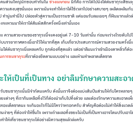
ที่คนส่วนใหญ่มักชอบทำกันใน
ช่วงเมษายน
นี้ก็คือ การได้ไปนั่งใต้ต้นซากุระสีช
ู่ความสงบสุขนั่นเอง เพราะมันจะทำให้เราได้ใช้เวลาไปอย่างสบายๆ เพลิดเพลินกับก
ป ทำนู่นทำนี่ไป ปล่อยตัวสู่ความเป็นธรรมชาติ แค่นอนรับลมเฉยๆ ก็ฟินมากแล้วล่
่งจะหวนมาให้เราได้สัมผัสสักครั้งหนึ่งเท่านั้นเอง
ะ ความสวยงามของซากุระนี้จะคงอยู่แค่ 7-10 วันเท่านั้น ก่อนจะร่วงโรยดับไป
ซับบรรยากาศตรงนี้เอาไว้ให้มากที่สุด เก็บเกี่ยวประสบการณ์ความสวยงามครั้งนี้
ันใต้ต้นซากุระนี่แหละครับ ถูกต้องที่สุดแล้ว แต่อย่าลืมนะว่าเข้าเมืองตาหลิ่วก็ต
นการชมซากุระ
ที่เราต้องยึดตามแบบอย่าง และห้ามทำพลาดเด็ดขาด
ยะให้เป็นที่เป็นทาง อย่าลืมรักษาความสะอ
รรับชมซากุระนั้นมีจำกัดนะครับ ดังนั้นเราจึงต้องแบ่งสันปันส่วนให้กับใครหลายๆ ค
ต่างๆ ที่เรากินเหลือทิ้งไว้ก็ต้องนำเก็บไปทิ้งด้วย และต้องรักษาความสะอาดเพื
ทอะเด็ดขาดนะ จะกินอะไรก็ไม่มีใครว่าหรอกครับ สำคัญคือต้องไม่ทำให้สิ่งแวด
นง่ายๆ ที่ต้องจำให้ขึ้นใจ เพราะถ้าเผลอทิ้งขยะไม่เป็นที่เป็นทางอาจโดนปรับเอาไ
ะทำให้เที่ยวชมซากุระได้อย่างมีความสุขแล้วล่ะครับ