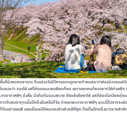
พื้นที่นั่งชมซมซากุระ ถึงแม้จะไม่มีใครออกกฎหมายกำหนดมาว่าต้องนั่งจองแค่ไหน
ันเนอะว่า จองได้ แต่ให้จองแบบพอดีคนก็พอ เพราะทุกคนก็คงอยากได้ทำเลดีๆ กั
บรรยากาศดีๆ นั่งดื่ม นั่งกินกันแบบสบาย ยืดแข้งยืดขาได้ แต่ก็ต้องไม่เบียดเบีย
การรับชมซากุระนั้นปีหนึ่งมีแค่ไม่กี่วัน ถ้าพลาดบรรยากาศดีๆ แบบนี้ไปอาจจะต้
นที่กันอย่างพอดี และเผื่อแผ่ให้คนรอบข้างด้วยดีที่สุด ถือเป็นอีกหนึ่งมารยาทสำ