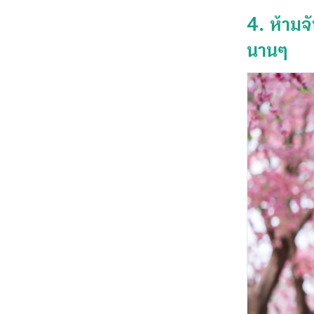
4. ห้ามจ
นานๆ