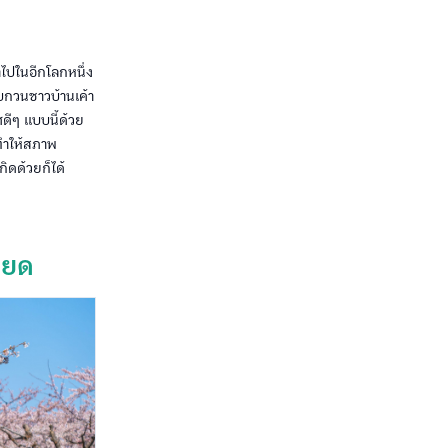
าไปในอีกโลกหนึ่ง
รบกวนชาวบ้านเค้า
ศดีๆ แบบนี้ด้วย
ะทำให้สภาพ
ิดด้วยก็ได้
ียด