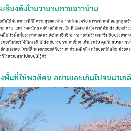
่งเสียงดังโวยวายรบกวนชาวบ้าน
คุยกันใต้ต้นซากุระนี่ก็มีความสุขและฟินมากแล้วนะครับ เพราะมันเหมือนถูกดูดเข้
งาม สงบ และน่าหลงใหล แต่ถึงแม้มันจะเป็นที่เปิดโล่งยังไง เราก็ห้ามส่งเสียงดัง
นี้ไม่ใช่พื้นที่ของเราคนเดียว ยังมีคนอื่นอีกมากมายที่หวังจะมาซึมซับบรรยากา
จะคุยกันก็เอาให้มันพอดี ไม่ส่งเสียงรบกวนคนอื่นๆ เค้านะครับ คุยกันสบายๆ จ
้นอีกเยอะเลย ใครที่ดื่มแอลกอฮอล์ก็ปรามๆ ตัวเองนิดนึง หรือบอกให้เพื่อนช่วยสะก
งก็โวยวายมากไปแบบไม่รู้ตัว
งพื้นที่ให้พอดีคน อย่าเยอะเกินไปจนน่าเกล