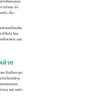
มพูขาวที่ดอกเยอะ
ารนั่งคุย นั่ง
ะครับ เป็น
ไม่สวยเหมือนเดิม
เอาไว้ในใจ โดย
้องหลิ่วตาตาม และ
าดด้วย
น ซึ่งเมื่อเราลุก
่อประโยชน์ส่วน
ล้อมแย่ลงเนอะ
ด้ง่ายๆ เลย แค่ทำ