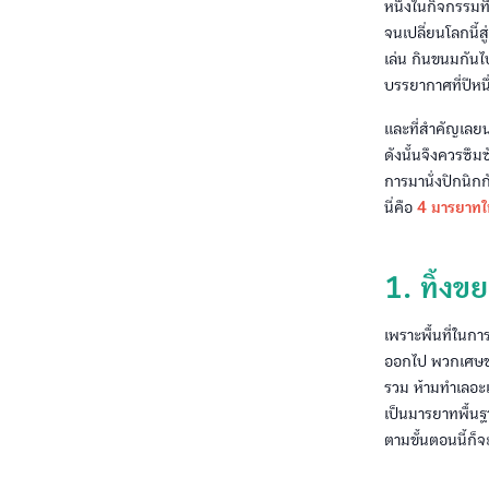
หนึ่งในกิจกรรม
จนเปลี่ยนโลกนี้ส
เล่น กินขนมกันไ
บรรยากาศที่ปีหนึ
และที่สำคัญเลยน
ดังนั้นจึงควรซึม
การมานั่งปิกนิกก
นี่คือ
4 มารยาทใ
1. ทิ้งข
เพราะพื้นที่ในกา
ออกไป พวกเศษขยะ
รวม ห้ามทำเลอะเ
เป็นมารยาทพื้นฐา
ตามขั้นตอนนี้ก็จ