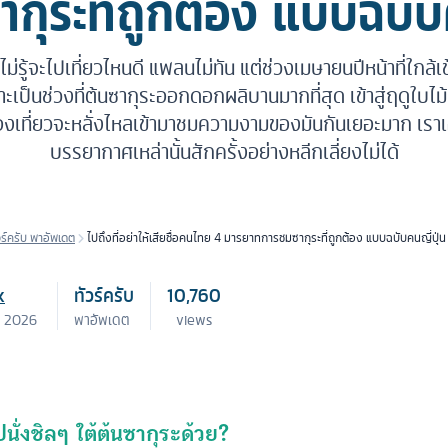
กุระที่ถูกต้อง แบบฉบับค
ม่รู้จะไปเที่ยวไหนดี แพลนไม่ทัน แต่ช่วงเมษายนปีหน้าที่ใกล้เ
าะเป็นช่วงที่ต้นซากุระออกดอกผลิบานมากที่สุด เข้าสู่ฤดูใบไม้
ท่องเที่ยวจะหลั่งไหลเข้ามาชมความงามของมันกันเยอะมาก เรา
บรรยากาศเหล่านั้นสักครั้งอย่างหลีกเลี่ยงไม่ได้
วร์ครับ พาอัพเดต
ไปถึงที่อย่าให้เสียชื่อคนไทย 4 มารยาทการชมซากุระที่ถูกต้อง แบบฉบับคนญี่ปุ่น
k
ทัวร์ครับ
10,760
. 2026
พาอัพเดต
views
นั่งชิลๆ ใต้ต้นซากุระด้วย?