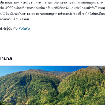
ปุ่น ทอดผ่านจังหวัดมิยางิและยามางาตะ เทือกเขาซาโอะไม่ได้มีดีแค่ฤดูหนาวแต่ฤด
จ๊ะ ทำให้นักท่องเที่ยวหลายคนต้องกลับมาที่นี่อีกครั้ง แถมยังมีกระเช้าขึ้นไปชมม
นใบไม้สีเหลืองสลับแดงสวยงามจนแทบหยุดหายใจเลยล่ะ ช่วงที่จะเกิดใบไม้เปลี่ยนส
มถึงปลายเดือนตุลาคม
ัวร์ญี่ปุ่น กับ
ทัวร์ครับ
คานาส