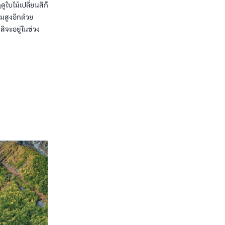
ูใบไม้เปลี่ยนสีก็
ุมสูงอีกด้วย
ีจะอยู่ในช่วง