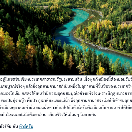
อยู่ในเขตซินเจียงประเทศสาธารณรัฐประชาชนจีน เมื่อพูดถึงเมืองนี้ต้องยอมรั
ดมสมบูรณ์จริงๆ แล้วยิ่งอุทยานคานาสก็เป็นหนึ่งในอุทายานที่ขึ้นชื่อของประเทศซ
ลจากมองโกเลีย แสดงให้เห็นว่ามีความอุดมสมบูณ์อย่างแท้จริงเพราะมีฤดูหนาวย
เป็นทุ่งหญ้า พื้นป่า ภูเขาหิมะและแม่น้ำ ซึ่งอุทยานคานาสจะเปิดให้เข้าชมอุทยา
ดือนตุลาคมเท่านั้น ตอนนั้นช่วงที่เราไปกับทัวร์ครับคือเดือนกันยายน ทำให้ได้เห
ทับใจจนอดไม่ได้ที่จะกลับมาเขียนรีวิวให้เพื่อนๆ ไปตามกัน
ัวร์จีน กับ
ทัวร์ครับ