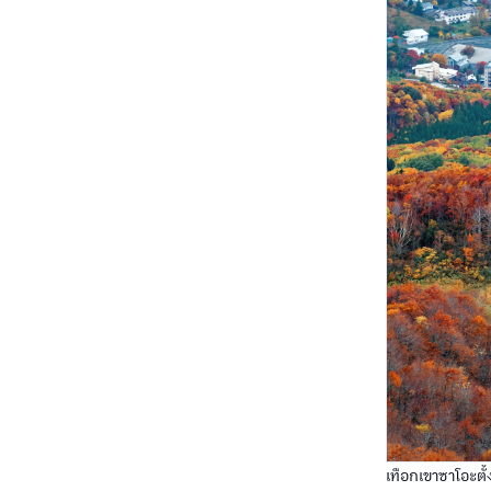
เทือกเขาซาโอะตั