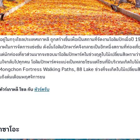
งอยู่ในกรุงโซลประเทศเกาหลี ถูกสร้างขึ้นเพื่อเป็นสถานที่จัดงานโอลิมปิกเมื่อปี 198
าภาพในการจัดการแข่งขัน ดังนั้นโอลิมปิกพาร์คจึงกลายเป็นอีกหนึ่งสถานที่ท่องเที่ยวท
ู่ แต่นักท่องเที่ยวส่วนมากจะชอบมาโอลิมปิกพาร์คในช่วงฤดูใบไม้เปลี่ยนสีเพราะ
ใจกลับไปทุกคน โอลิมปิกพาร์คจะแบ่งเป็นหลายโซนแต่โซนที่มีบริเวณเกิดใบไม้เป
Mongchon Fortress Walking Paths, 88 Lake ช่วงที่จะเกิดใบไม้เปลี่ยนสีจ
มถึงต้นเดือนพฤศจิการยน
ทัวร์เกาหลี โซล กับ
ทัวร์ครับ
ขาซาโอะ