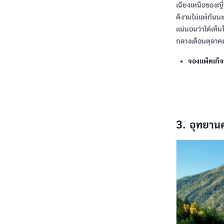
เฉียงเหนือของญี่
ดีงามไม่แพ้กันนะ
แน่นอนว่าได้เห็
กลางเดือนตุลาค
จองแพ็คเก็จท
3. อุทยาน