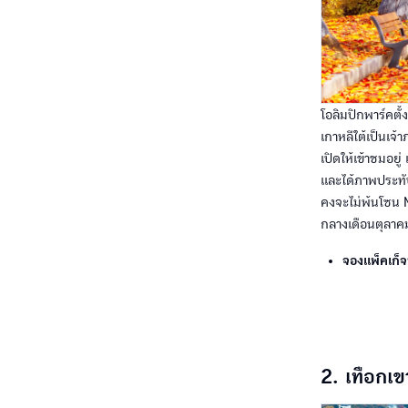
โอลิมปิกพาร์คตั้
เกาหลีใต้เป็นเจ้
เปิดให้เข้าชมอย
และได้ภาพประทับ
คงจะไม่พ้นโซน 
กลางเดือนตุลาค
จองแพ็คเก็จ
2. เทือกเ