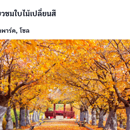
่ยวชมใบไม้เปลี่ยนสี
กพาร์ค, โซล