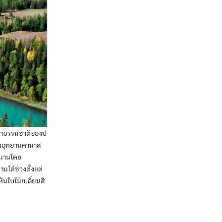
บว่าธรรมชาติของป
ึ่งอุทยานคานาส
าวนานโดย
นได้ช่วงตั้งแต่
็นใบไม้เปลี่ยนสี