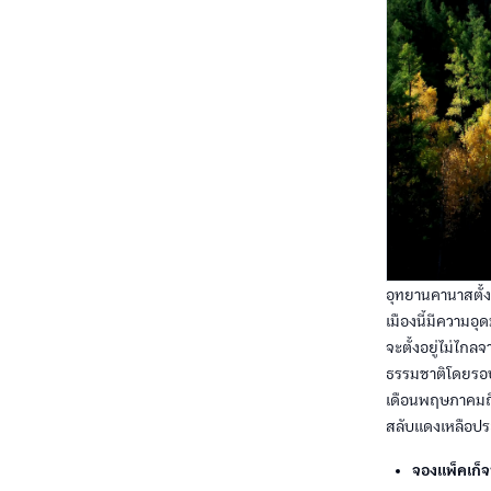
อุทยานคานาสตั้ง
เมืองนี้มีความอุ
จะตั้งอยู่ไม่ไก
ธรรมชาติโดยรอบจะ
เดือนพฤษภาคมถึงเ
สลับแดงเหลือประ
จองแพ็คเก็จท