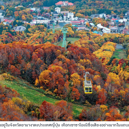
้งอยู่ในจังหวัดยามางาตะประเทศญึ่ปุ่น เทือกเขาซาโอะมีชื่อเสียงอย่างมากในแ