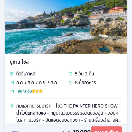
ปูซาน โซล
ทัวร์
เกาหลี
5
วัน
3
คืน
ก.ค. / ส.ค. / ก.ย. / ต.ค.
8
มื้ออาหาร
ที่พักระดับ
กิมแฮกายาธีมปาร์ค - โชว์ THE PAINTER HERO SHOW -
ถ้ำไวน์แห่งกิมแฮ - หมู่บ้านวัฒนธรรมฮวินนยออุล - ออยุค
โดสกายวอร์ค - วัดแฮดงยยงกุงซา - ร้านเครื่องสำอางค์
เกาหลี