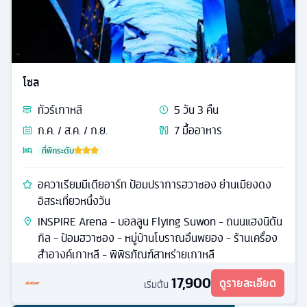
โซล
ทัวร์
เกาหลี
5
วัน
3
คืน
ก.ค. / ส.ค. / ก.ย.
7
มื้ออาหาร
ที่พักระดับ
อควาเรียมมีเดียอาร์ท ป้อมปราการฮวาซอง ย่านเมียงดง
อิสระเที่ยวหนึ่งวัน
INSPIRE Arena - บอลลูน Flying Suwon - ถนนแฮงนิดัน
กิล - ป้อมฮวาซอง - หมู่บ้านโบราณอึนพยอง - ร้านเครื่อง
สำอางค์เกาหลี - พิพิธภัณฑ์สาหร่ายเกาหลี
17,900
ดูรายละเอียด
เริ่มต้น