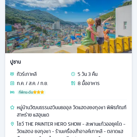
ปูซาน
ทัวร์
เกาหลี
5
วัน
3
คืน
ก.ค. / ส.ค. / ก.ย.
8
มื้ออาหาร
ที่พักระดับ
หมู่บ้านวัฒนธรรมฮวินนยออุล วัดแฮดงยงกุงซา พิพิธภัณฑ์
สาหร่าย แฮอุนแด
โชว์ THE PAINTER HERO SHOW - สะพานแก้วออยุคโด -
วัดแฮดง ยงกุงซา - ร้านเครื่องสำอางค์เกาหลี - ตลาดแฮ