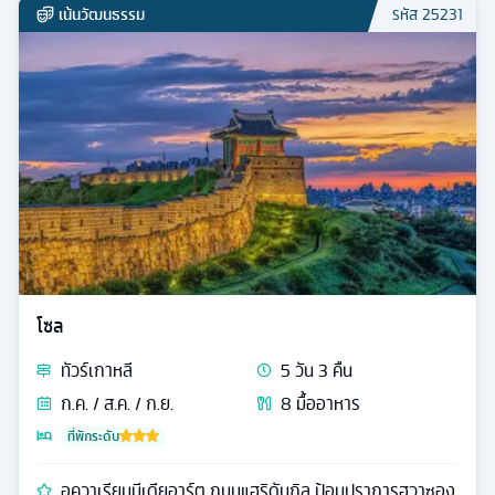
เน้นวัฒนธรรม
รหัส
25231
โซล
ทัวร์
เกาหลี
5
วัน
3
คืน
ก.ค. / ส.ค. / ก.ย.
8
มื้ออาหาร
ที่พักระดับ
อควาเรียมมีเดียอาร์ต ถนนแฮริดันกิล ป้อมปราการฮวาซอง