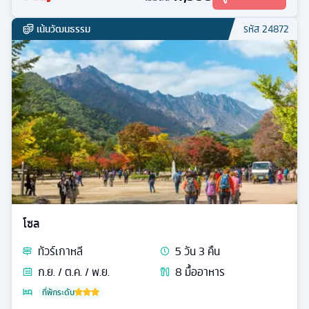
เน้นวัฒนธรรม
รหัส
24872
โซล
ทัวร์
เกาหลี
5
วัน
3
คืน
ก.ย. / ต.ค. / พ.ย.
8
มื้ออาหาร
ที่พักระดับ