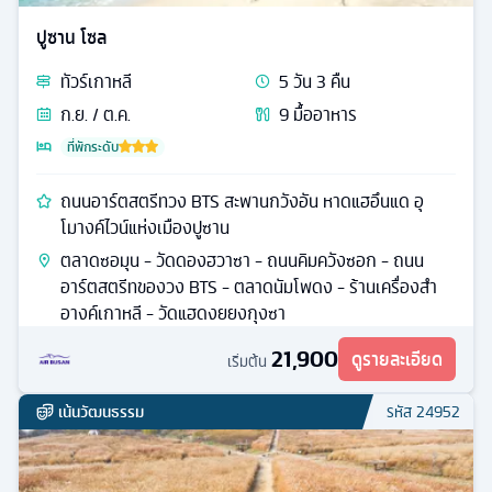
ปูซาน โซล
ทัวร์
เกาหลี
5
วัน
3
คืน
ก.ย. / ต.ค.
9
มื้ออาหาร
ที่พักระดับ
ถนนอาร์ตสตรีทวง BTS สะพานกวังอัน หาดแฮอึนแด อุ
โมางค์ไวน์แห่งเมืองปูซาน
ตลาดซอมุน - วัดดองฮวาซา - ถนนคิมควังซอก - ถนน
อาร์ตสตรีทของวง BTS - ตลาดนัมโพดง - ร้านเครื่องสำ
อางค์เกาหลี - วัดแฮดงยยงกุงซา
21,900
ดูรายละเอียด
เริ่มต้น
เน้นวัฒนธรรม
รหัส
24952