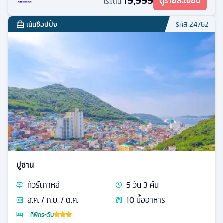
19,999
ดูรายละเอียด
เริ่มต้น
เน้นช้อปปิ้ง
รหัส
24762
ปูซาน
ทัวร์
เกาหลี
5
วัน
3
คืน
ส.ค. / ก.ย. / ต.ค.
10
มื้ออาหาร
ที่พักระดับ