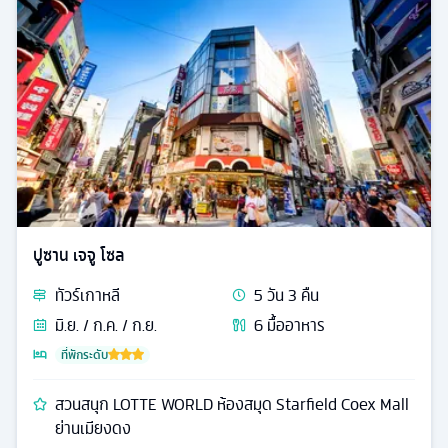
ปูซาน เจจู โซล
ทัวร์
เกาหลี
5
วัน
3
คืน
มิ.ย. / ก.ค. / ก.ย.
6
มื้ออาหาร
ที่พักระดับ
สวนสนุก LOTTE WORLD ห้องสมุด Starfield Coex Mall
ย่านเมียงดง