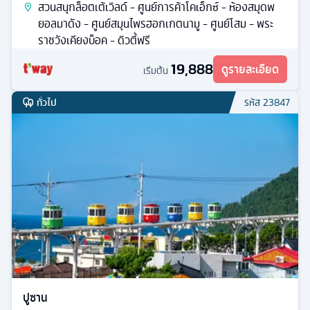
สวนสนุกล็อตเต้เวิลด์ - ศูนย์การค้าโคเอ็กซ์ - ห้องสมุดพ
ยอลมาดัง - ศูนย์สมุนไพรฮอกเกตนามู - ศูนย์โสม - พระ
ราชวังเคียงบ็อค - ดิวตี้ฟรี
19,888
ดูรายละเอียด
เริ่มต้น
ทั่วไป
รหัส
23847
ปูซาน