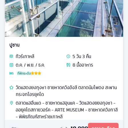
ปูซาน
ทัวร์
เกาหลี
5
วัน
3
คืน
ต.ค. / พ.ย. / ธ.ค.
8
มื้ออาหาร
ที่พักระดับ
วัดแฮดงยงกุงซา ชายหาดควังอังลี ตลาดนัมโพดง สะพาน
กระจกโอรยุคโด
ตลาดแฮอึนแด - ชายหาดแฮอุนแค - วัดแฮดงยยงกุงซา -
ออยุคโดสกายวอร์ค - ARTE MUSEUM - ชายหาดควังกาลี
- พิพิธภัณฑ์สาหร่ายเกาหลี