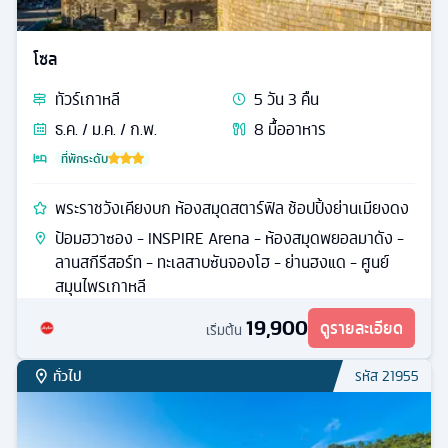
โซล
ทัวร์
เกาหลี
5
วัน
3
คืน
ธ.ค. / ม.ค. / ก.พ.
8
มื้ออาหาร
ที่พักระดับ
พระราชวังเคียงบก ห้องสมุดสตาร์ฟิล ช้อปปิ้งย่านเมียงดง
ป้อมฮวาซอง - INSPIRE Arena - ห้องสมุดพยอลมาดัง -
ลานสกีรีสอร์ท - ทะเลสาบซันจองโฮ - ย่านฮงแด - ศูนย์
สมุนไพรเกาหลี
19,900
ดูรายละเอียด
เริ่มต้น
ทั่วไป
รหัส
21955