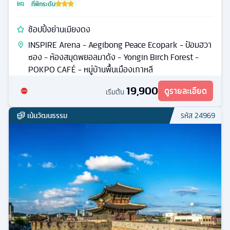
ที่พักระดับ
ช้อปปิ้งย่านเมียงดง
INSPIRE Arena - Aegibong Peace Ecopark - ป้อมฮวา
ซอง - ห้องสมุดพยอลมาดัง - Yongin Birch Forest -
POKPO CAFÉ - หมู่บ้านพื้นเมืองเกาหลี
19,900
ดูรายละเอียด
เริ่มต้น
เน้นวัฒนธรรม
รหัส
24969