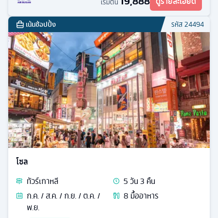
19,888
ดูรายละเอียด
เริ่มต้น
เน้นช้อปปิ้ง
รหัส
24494
โซล
ทัวร์
เกาหลี
5
วัน
3
คืน
ก.ค. / ส.ค. / ก.ย. / ต.ค. /
8
มื้ออาหาร
พ.ย.