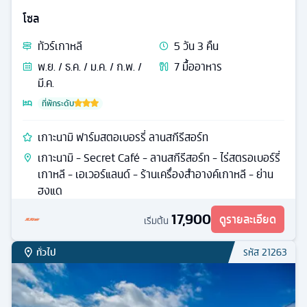
โซล
ทัวร์
เกาหลี
5
วัน
3
คืน
พ.ย. / ธ.ค. / ม.ค. / ก.พ. /
7
มื้ออาหาร
มี.ค.
ที่พักระดับ
เกาะนามิ ฟาร์มสตอเบอรรี่ ลานสกีรีสอร์ท
เกาะนามิ - Secret Café - ลานสกีรีสอร์ท - ไร่สตรอเบอร์รี่
เกาหลี - เอเวอร์แลนด์ - ร้านเครื่องสำอางค์เกาหลี - ย่าน
ฮงแด
17,900
ดูรายละเอียด
เริ่มต้น
ทั่วไป
รหัส
21263