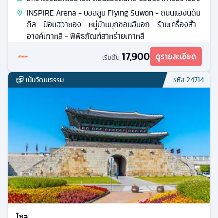
INSPIRE Arena - บอลลูน Flying Suwon - ถนนแฮงนิดัน
กิล - ป้อมฮวาซอง - หมู่บ้านบุกชอนฮันอก - ร้านเครื่องสำ
อางค์เกาหลี - พิพิธภัณฑ์สาหร่ายเกาหลี
17,900
ดูรายละเอียด
เริ่มต้น
เน้นวัฒนธรรม
รหัส
24714
โซล