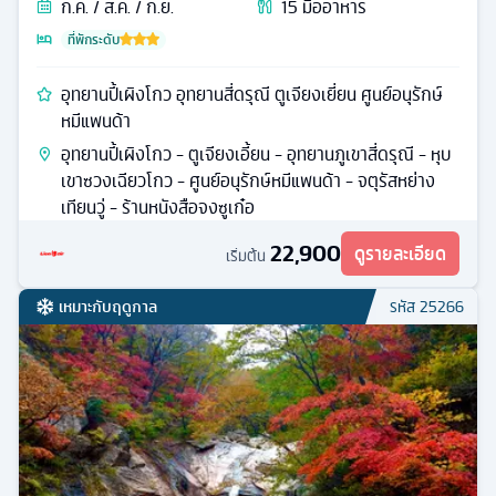
ก.ค. / ส.ค. / ก.ย.
15
มื้ออาหาร
ที่พักระดับ
อุทยานปี้เผิงโกว อุทยานสี่ดรุณี ตูเจียงเยี่ยน ศูนย์อนุรักษ์
หมีแพนด้า
อุทยานปี้เผิงโกว - ตูเจียงเอี้ยน - อุทยานภูเขาสี่ดรุณี - หุบ
เขาซวงเฉียวโกว - ศูนย์อนุรักษ์หมีแพนด้า - จตุรัสหย่าง
เทียนวู่ - ร้านหนังสือจงซูเก๋อ
22,900
ดูรายละเอียด
เริ่มต้น
เหมาะกับฤดูกาล
รหัส
25266