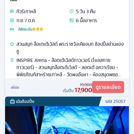
ทัวร์
เกาหลี
5
วัน
3
คืน
ก.ย. / ต.ค.
6
มื้ออาหาร
ที่พักระดับ
สวนสนุก ล็อเตเต้เวิลด์ พระราชวังเคียงบก ช้อปปิ้งย่านซอง
ชู
INSPIRE Arena - ล๊อตเต้เวิลด์ทาวเวอร์ (โซลสกาย
ทาวเวอร์) - สวนสนุกล็อตเต้เวิลด์ - ลอตเต้ อควาเรียม -
พิพิธภัณฑ์สาหร่ายเกาหลี - วัดพงอึนซา - ห้องสมุดพยอ
ลมาดัง
19,900
ดูรายละเอียด
17,900
เริ่มต้น
เน้นช้อปปิ้ง
รหัส
25057