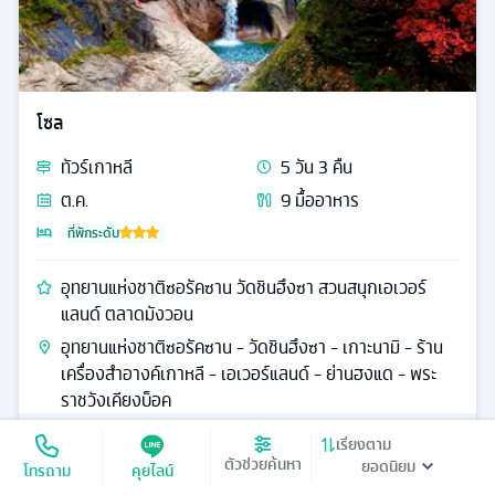
โซล
ทัวร์
เกาหลี
5
วัน
3
คืน
ต.ค.
9
มื้ออาหาร
ที่พักระดับ
อุทยานแห่งชาติซอรัคซาน วัดชินฮึงซา สวนสนุกเอเวอร์
แลนด์ ตลาดมังวอน
อุทยานแห่งชาติซอรัคซาน - วัดชินฮึงซา - เกาะนามิ - ร้าน
เครื่องสำอางค์เกาหลี - เอเวอร์แลนด์ - ย่านฮงแด - พระ
ราชวังเคียงบ็อค
24,900
เรียงตาม
ดูรายละเอียด
เริ่มต้น
ตัวช่วยค้นหา
โทรถาม
คุยไลน์