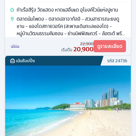
ท่าเรือสีรุ้ง วัดแฮดง หาดแฮอึนแด อุโมงค์ไวน์แห่งปูซาน
ตลาดนัมโพดง - ตลาดปลาจากัลจิ - สวนสาธารณะยงดู
ซาน - ซองโดสกายวอร์ค (สะพานเดินทะเลซองโด) -
หมู่บ้านวัฒนธรรมคัมชอน - ย่านบิฟฟ์สแควร์ - ล้อตเต้ พรี
เมี่ยม เอาท์เล็ต
22,900
ดูรายละเอียด
20,900
เริ่มต้น
เน้นช้อปปิ้ง
รหัส
24736