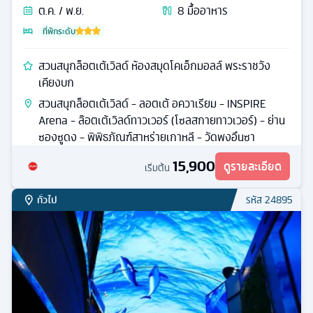
ต.ค. / พ.ย.
8
มื้ออาหาร
ที่พักระดับ
สวนสนุกล็อตเต้เวิลด์ ห้องสมุดโคเอ็กมอลล์ พระราชวัง
เคียงบก
สวนสนุกล็อตเต้เวิลด์ - ลอตเต้ อควาเรียม - INSPIRE
Arena - ล๊อตเต้เวิลด์ทาวเวอร์ (โซลสกายทาวเวอร์) - ย่าน
ซองซูดง - พิพิธภัณฑ์สาหร่ายเกาหลี - วัดพงอึนซา
15,900
ดูรายละเอียด
เริ่มต้น
ทั่วไป
รหัส
24895