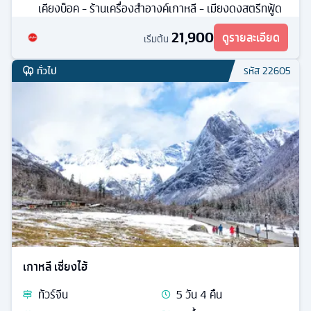
เคียงบ็อค - ร้านเครื่องสำอางค์เกาหลี - เมียงดงสตรีทฟู้ด
21,900
ดูรายละเอียด
เริ่มต้น
ทั่วไป
รหัส
22605
เกาหลี เซี่ยงไฮ้
ทัวร์
จีน
5
วัน
4
คืน