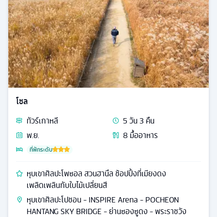
โซล
ทัวร์
เกาหลี
5
วัน
3
คืน
พ.ย.
8
มื้ออาหาร
ที่พักระดับ
หุบเขาศิลปะโพซอล สวนฮานึล ช้อปปิ้งที่เมียงดง
เพลิดเพลินกับใบไม้เปลี่ยนสี
หุบเขาศิลปะโปชอน - INSPIRE Arena - POCHEON
HANTANG SKY BRIDGE - ย่านซองซูดง - พระราชวัง