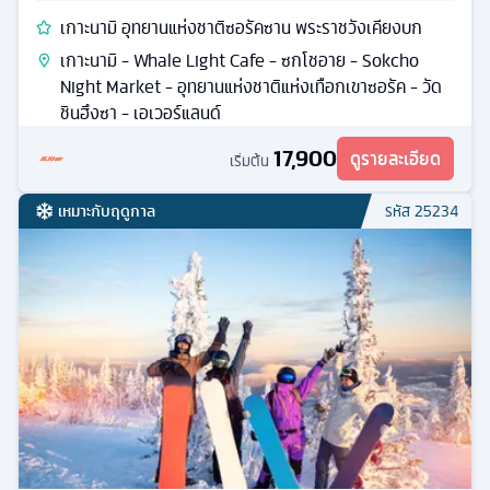
เกาะนามิ อุทยานแห่งชาติซอรัคซาน พระราชวังเคียงบก
เกาะนามิ - Whale Light Cafe - ซกโชอาย - Sokcho
Night Market - อุทยานแห่งชาติแห่งเทือกเขาซอรัค - วัด
ชินฮึงซา - เอเวอร์แลนด์
17,900
ดูรายละเอียด
เริ่มต้น
เหมาะกับฤดูกาล
รหัส
25234