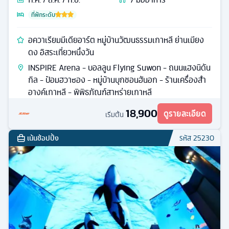
ที่พักระดับ
อควาเรียมมีเดียอาร์ต หมู่บ้านวัฒนธรรมเกาหลี ย่านเมียง
ดง อิสระเที่ยวหนึ่งวัน
INSPIRE Arena - บอลลูน Flying Suwon - ถนนแฮงนิดัน
กิล - ป้อมฮวาซอง - หมู่บ้านบุกชอนฮันอก - ร้านเครื่องสำ
อางค์เกาหลี - พิพิธภัณฑ์สาหร่ายเกาหลี
18,900
ดูรายละเอียด
เริ่มต้น
เน้นช้อปปิ้ง
รหัส
25230