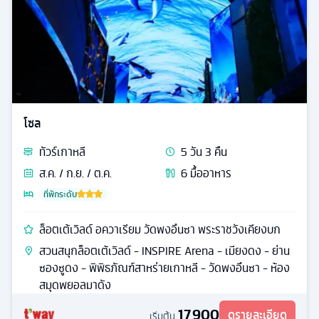
โซล
ทัวร์
เกาหลี
5
วัน
3
คืน
ส.ค. / ก.ย. / ต.ค.
6
มื้ออาหาร
ที่พักระดับ
ล็อตเต้เวิลด์ อควาเรียม วัดพงอึนซา พระราชวังเคียงบก
สวนสนุกล็อตเต้เวิลด์ - INSPIRE Arena - เมียงดง - ย่าน
ซองซูดง - พิพิธภัณฑ์สาหร่ายเกาหลี - วัดพงอึนซา - ห้อง
สมุดพยอลมาดัง
17,900
ดูรายละเอียด
เริ่มต้น