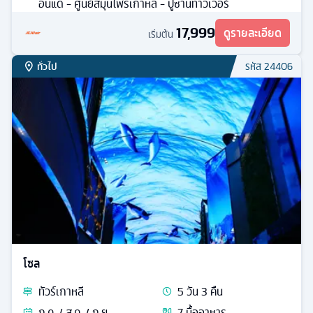
อึนแด - ศูนย์สมุนไพรเกาหลี - ปูซานทาวเวอร์
17,999
ดูรายละเอียด
เริ่มต้น
ทั่วไป
รหัส
24406
โซล
ทัวร์
เกาหลี
5
วัน
3
คืน
ก.ค. / ส.ค. / ก.ย.
7
มื้ออาหาร