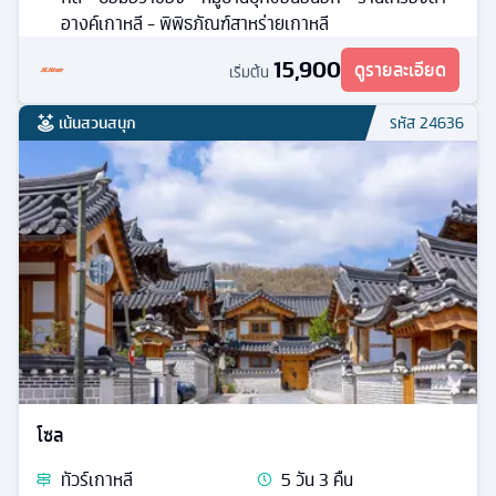
อางค์เกาหลี - พิพิธภัณฑ์สาหร่ายเกาหลี
15,900
ดูรายละเอียด
เริ่มต้น
เน้นสวนสนุก
รหัส
24636
โซล
ทัวร์
เกาหลี
5
วัน
3
คืน