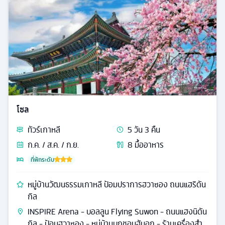
โซล
ทัวร์
เกาหลี
5
วัน
3
คืน
ก.ค. / ส.ค. / ก.ย.
8
มื้ออาหาร
ที่พักระดับ
หมู่บ้านวัฒนธรรมเกาหลี ป้อมปราการฮวาซอง ถนนแฮริดัน
กิล
INSPIRE Arena - บอลลูน Flying Suwon - ถนนแฮงนิดัน
กิล - ป้อมฮวาซอง - หมู่บ้านบุกชอนฮันอก - ร้านเครื่องสำ