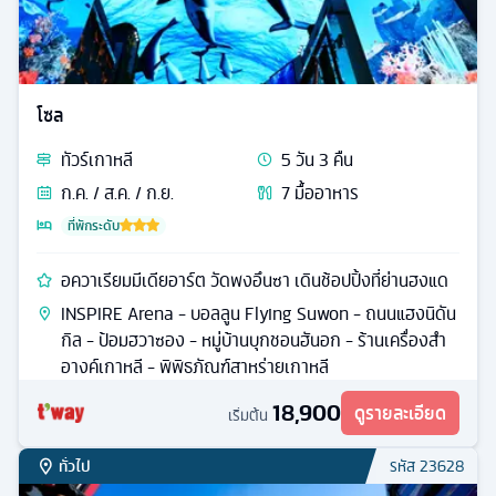
โซล
ทัวร์
เกาหลี
5
วัน
3
คืน
ก.ค. / ส.ค. / ก.ย.
7
มื้ออาหาร
ที่พักระดับ
อควาเรียมมีเดียอาร์ต วัดพงอึนซา เดินช้อปปิ้งที่ย่านฮงแด
INSPIRE Arena - บอลลูน Flying Suwon - ถนนแฮงนิดัน
กิล - ป้อมฮวาซอง - หมู่บ้านบุกชอนฮันอก - ร้านเครื่องสำ
อางค์เกาหลี - พิพิธภัณฑ์สาหร่ายเกาหลี
18,900
ดูรายละเอียด
เริ่มต้น
ทั่วไป
รหัส
23628