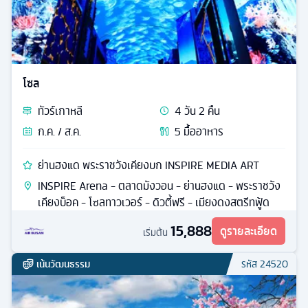
โซล
ทัวร์
เกาหลี
4
วัน
2
คืน
ก.ค. / ส.ค.
5
มื้ออาหาร
ย่านฮงแด พระราชวังเคียงบก INSPIRE MEDIA ART
INSPIRE Arena - ตลาดมังวอน - ย่านฮงแด - พระราชวัง
เคียงบ็อค - โซลทาวเวอร์ - ดิวตี้ฟรี - เมียงดงสตรีทฟู้ด
15,888
ดูรายละเอียด
เริ่มต้น
เน้นวัฒนธรรม
รหัส
24520