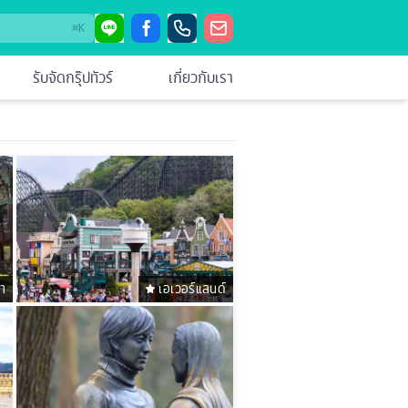
⌘
K
รับจัดกรุ๊ปทัวร์
เกี่ยวกับเรา
ซา
เอเวอร์แลนด์