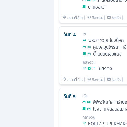
ร้านเครื่องสำอาง
ย่านฮงแด
วันที่
4
เช้า
พระราชวังเคียงบ็อค
ศูนย์สมุนไพรเกาหลี
น้ำมันสนเข็มแดง
กลางวัน
เมียงดง
วันที่
5
เช้า
พิพิธภัณฑ์สาหร่ายเ
โรงงานพลอยอเมทิ
กลางวัน
KOREA SUPERMAR