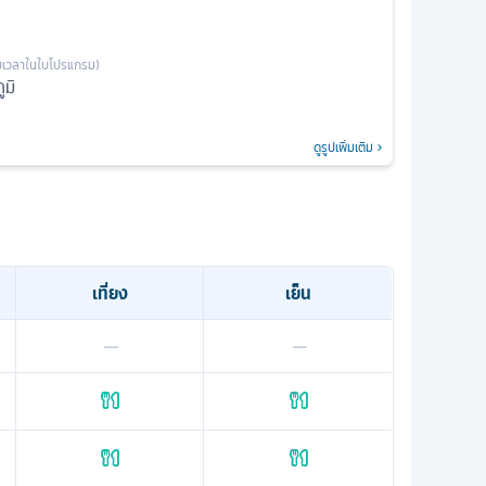
เวลาในใบโปรแกรม)
มิ
ดูรูปเพิ่มเติม
เที่ยง
เย็น
—
—