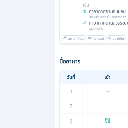
เย็น
ท่าอากาศยานอินชอน
นัดหมาย
ออก
(โปรดตรวจสอบ
ท่าอากาศยานสุวรรณภู
เดินทางถึง
มื้ออาหาร
วันที่
เช้า
1
—
2
—
3