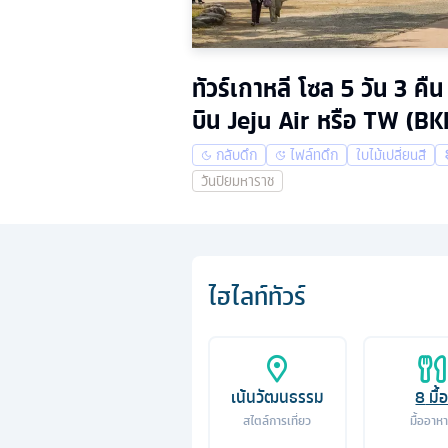
ทัวร์เกาหลี โซล 5 วัน 3 
บิน Jeju Air หรือ TW (BK
กลับดึก
ไฟล์ทดึก
ใบไม้เปลี่ยนสี
วันปิยมหาราช
ไฮไลท์ทัวร์
เน้นวัฒนธรรม
8
มื้
สไตล์การเที่ยว
มื้ออาห