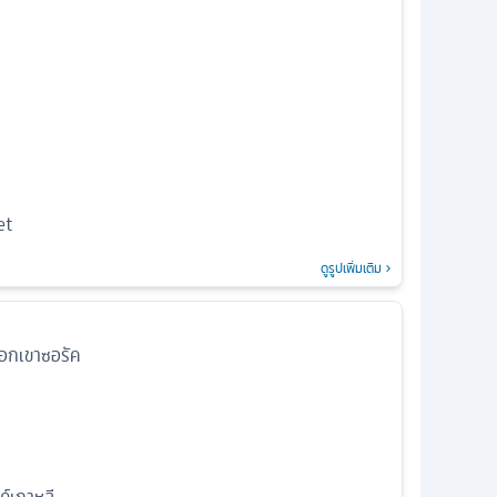
et
ดูรูปเพิ่มเติม
ือกเขาซอรัค