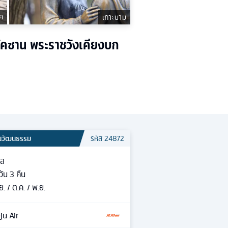
ค
เกาะนามิ
รัคซาน พระราชวังเคียงบก
้นวัฒนธรรม
รหัส
24872
ซล
วัน
3
คืน
ย. / ต.ค. / พ.ย.
ju Air