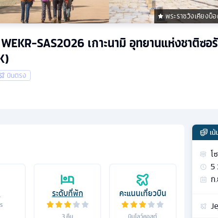
พระราชวังเคียงบ็อ
คืน WEKR-SAS2026 เกาะนามิ อุทยานแห่งชาติซอ
K)
บินตรง
เน
โ
5
ก.
อ
ระดับที่พัก
คะแนนเที่ยวบิน
Je
าร
3
คืน
บินโลว์คอสต์