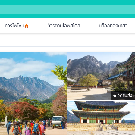
ทัวร์ไฟไหม้
ทัวร์ตามไลฟ์สไตล์
บล็อกท่องเที่ยว
วัดชินฮึง