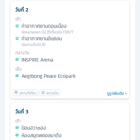
วันที่
2
เช้า
ท่าอากาศยานดอนเมือง
นัดหมาย
ออก
02.35
เที่ยวบิน
FD677
ท่าอากาศยานอินชอน
เดินทางถึง
10.35
กลางวัน
INSPIRE Arena
เย็น
Aegibong Peace Ecopark
ดูรูปเพิ่มเติม
วันที่
3
เช้า
ป้อมฮวาซอง
ห้องสมุดพยอลมาดัง