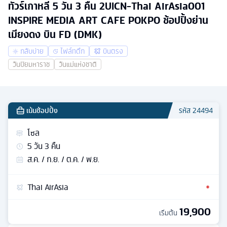
ทัวร์เกาหลี 5 วัน 3 คืน 2UICN-Thai AirAsia001
INSPIRE MEDIA ART CAFE POKPO ช้อปปิ้งย่าน
เมียงดง บิน FD (DMK)
กลับบ่าย
ไฟล์ทดึก
บินตรง
วันปิยมหาราช
วันแม่แห่งชาติ
เน้นช้อปปิ้ง
รหัส
24494
โซล
5
วัน
3
คืน
ส.ค. / ก.ย. / ต.ค. / พ.ย.
Thai AirAsia
19,900
เริ่มต้น