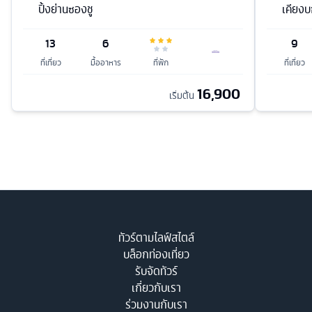
ปิ้งย่านซองชู
เคียงบก
13
6
9
ที่เที่ยว
มื้ออาหาร
ที่พัก
ที่เที่ยว
16,900
เริ่มต้น
ทัวร์ตามไลฟ์สไตล์
บล็อกท่องเที่ยว
รับจัดทัวร์
เกี่ยวกับเรา
ร่วมงานกับเรา