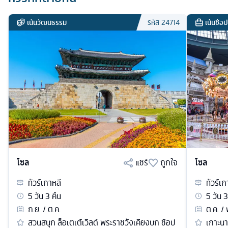
เน้นวัฒนธรรม
เน้นช้อป
รหัส
24714
โซล
แชร์
ถูกใจ
โซล
ทัวร์
เกาหลี
ทัวร์
เก
5
วัน
3
คืน
5
วัน
3
ก.ย. / ต.ค.
ต.ค. / 
สวนสนุก ล็อเตเต้เวิลด์ พระราชวังเคียงบก ช้อป
เกาะนา