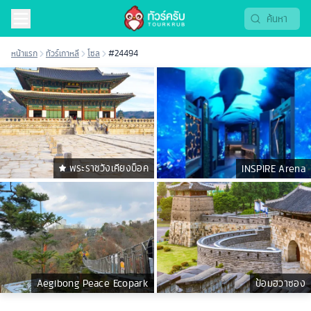
หน้าแรก
ทัวร์เกาหลี
โซล
#24494
พระราชวังเคียงบ็อค
INSPIRE Arena
Aegibong Peace Ecopark
ป้อมฮวาซอง