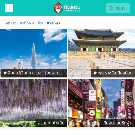
หน้าแรก
ทัวร์เกาหลี
โซล
#24693
ล๊อตเต้เวิลด์ทาวเวอร์ (โซลสกาย
พระราชวังเคียงบ็อค
ทาวเวอร์)
สวนนกเบโกเนีย
เมียงดงสตรีทฟู้ด