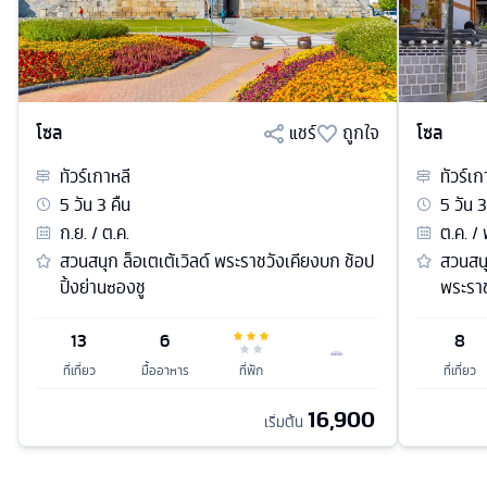
โซล
แชร์
ถูกใจ
โซล
ทัวร์
เกาหลี
ทัวร์
เก
5
วัน
3
คืน
5
วัน
3
ก.ย. / ต.ค.
ต.ค. / 
สวนสนุก ล็อเตเต้เวิลด์ พระราชวังเคียงบก ช้อป
สวนสนุ
ปิ้งย่านซองชู
พระรา
13
6
8
ที่เที่ยว
มื้ออาหาร
ที่พัก
ที่เที่ยว
16,900
เริ่มต้น