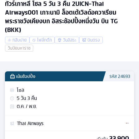
ทัวร์เกาหลี โซล 5 วัน 3 คืน 2UICN-Thai
Airways001 เกาะนามิ ล็อตเต้เวิลด์อควาเรียม
พระราชวังเคียงบก อิสระช้อปปิ้งหนึ่งวัน บิน TG
(BKK)
กลับบ่าย
ไฟล์ทดึก
วันอิสระ
บินตรง
วันปิยมหาราช
เน้นช้อปปิ้ง
รหัส
24693
โซล
5
วัน
3
คืน
ต.ค. / พ.ย.
Thai Airways
33,900