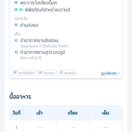
พระราชวังเคียงบ็อค
พิพิธภัณฑ์สาหร่ายเกาหลี
กลางวัน
ย่านฮงแด
เย็น
ท่าอากาศยานอินชอน
นัดหมาย
ออก
17.25
เที่ยวบิน
TG653
ท่าอากาศยานสุวรรณภูมิ
เดินทางถึง
21.15
ดูรูปเพิ่มเติม
มื้ออาหาร
วันที่
เช้า
เที่ยง
เย็น
1
—
—
—