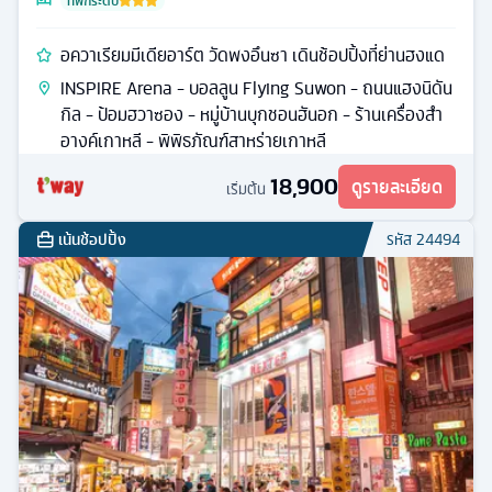
ที่พักระดับ
อควาเรียมมีเดียอาร์ต วัดพงอึนซา เดินช้อปปิ้งที่ย่านฮงแด
INSPIRE Arena - บอลลูน Flying Suwon - ถนนแฮงนิดัน
กิล - ป้อมฮวาซอง - หมู่บ้านบุกชอนฮันอก - ร้านเครื่องสำ
อางค์เกาหลี - พิพิธภัณฑ์สาหร่ายเกาหลี
18,900
ดูรายละเอียด
เริ่มต้น
เน้นช้อปปิ้ง
รหัส
24494