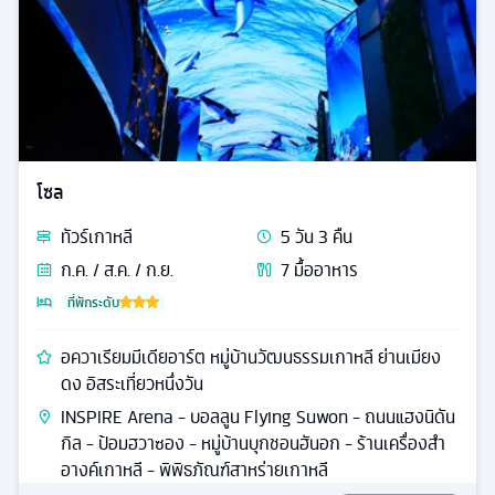
โซล
ทัวร์
เกาหลี
5
วัน
3
คืน
ก.ค. / ส.ค. / ก.ย.
7
มื้ออาหาร
ที่พักระดับ
อควาเรียมมีเดียอาร์ต หมู่บ้านวัฒนธรรมเกาหลี ย่านเมียง
ดง อิสระเที่ยวหนึ่งวัน
INSPIRE Arena - บอลลูน Flying Suwon - ถนนแฮงนิดัน
กิล - ป้อมฮวาซอง - หมู่บ้านบุกชอนฮันอก - ร้านเครื่องสำ
อางค์เกาหลี - พิพิธภัณฑ์สาหร่ายเกาหลี