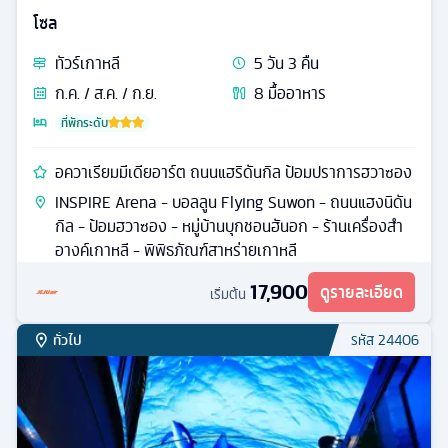
โซล
ทัวร์
เกาหลี
5
วัน
3
คืน
ก.ค. / ส.ค. / ก.ย.
8
มื้ออาหาร
ที่พักระดับ
อควาเรียมมีเดียอาร์ต ถนนแฮริดันกิล ป้อมปราการฮวาซอง
INSPIRE Arena - บอลลูน Flying Suwon - ถนนแฮงนิดัน
กิล - ป้อมฮวาซอง - หมู่บ้านบุกชอนฮันอก - ร้านเครื่องสำ
อางค์เกาหลี - พิพิธภัณฑ์สาหร่ายเกาหลี
17,900
ดูรายละเอียด
เริ่มต้น
ทั่วไป
รหัส
24406