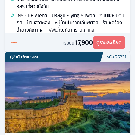
อิสระเที่ยวหนึ่งวัน
INSPIRE Arena - บอลลูน Flying Suwon - ถนนแฮงนิดัน
กิล - ป้อมฮวาซอง - หมู่บ้านโบราณอึนพยอง - ร้านเครื่อง
สำอางค์เกาหลี - พิพิธภัณฑ์สาหร่ายเกาหลี
17,900
ดูรายละเอียด
เริ่มต้น
เน้นวัฒนธรรม
รหัส
25231