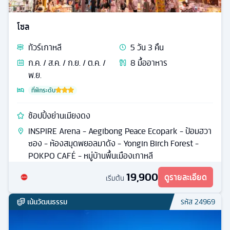
โซล
ทัวร์
เกาหลี
5
วัน
3
คืน
ก.ค. / ส.ค. / ก.ย. / ต.ค. /
8
มื้ออาหาร
พ.ย.
ที่พักระดับ
ช้อปปิ้งย่านเมียงดง
INSPIRE Arena - Aegibong Peace Ecopark - ป้อมฮวา
ซอง - ห้องสมุดพยอลมาดัง - Yongin Birch Forest -
POKPO CAFÉ - หมู่บ้านพื้นเมืองเกาหลี
19,900
ดูรายละเอียด
เริ่มต้น
เน้นวัฒนธรรม
รหัส
24969