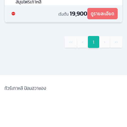
สมุนไพรเกาหลี
19,900
ดูรายละเอียด
เริ่มต้น
‹‹
‹
1
›
››
ทัวร์เกาหลี ป้อมฮวาซอง