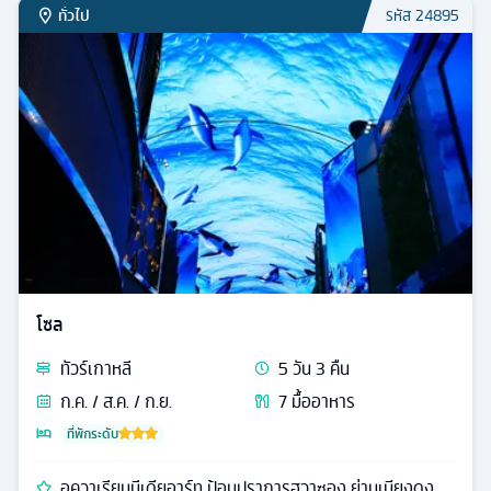
ทั่วไป
รหัส
24895
โซล
ทัวร์
เกาหลี
5
วัน
3
คืน
ก.ค. / ส.ค. / ก.ย.
7
มื้ออาหาร
ที่พักระดับ
อควาเรียมมีเดียอาร์ท ป้อมปราการฮวาซอง ย่านเมียงดง