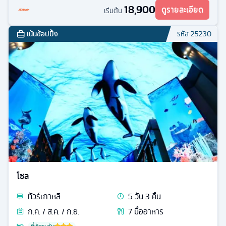
18,900
ดูรายละเอียด
เริ่มต้น
เน้นช้อปปิ้ง
รหัส
25230
โซล
ทัวร์
เกาหลี
5
วัน
3
คืน
ก.ค. / ส.ค. / ก.ย.
7
มื้ออาหาร