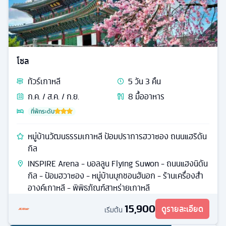
โซล
ทัวร์
เกาหลี
5
วัน
3
คืน
ก.ค. / ส.ค. / ก.ย.
8
มื้ออาหาร
ที่พักระดับ
หมู่บ้านวัฒนธรรมเกาหลี ป้อมปราการฮวาซอง ถนนแฮริดัน
กิล
INSPIRE Arena - บอลลูน Flying Suwon - ถนนแฮงนิดัน
กิล - ป้อมฮวาซอง - หมู่บ้านบุกชอนฮันอก - ร้านเครื่องสำ
อางค์เกาหลี - พิพิธภัณฑ์สาหร่ายเกาหลี
15,900
ดูรายละเอียด
เริ่มต้น