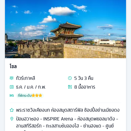
โซล
ทัวร์
เกาหลี
5
วัน
3
คืน
ธ.ค. / ม.ค. / ก.พ.
8
มื้ออาหาร
ที่พักระดับ
พระราชวังเคียงบก ห้องสมุดสตาร์ฟิล ช้อปปิ้งย่านเมียงดง
ป้อมฮวาซอง - INSPIRE Arena - ห้องสมุดพยอลมาดัง -
ลานสกีรีสอร์ท - ทะเลสาบซันจองโฮ - ย่านฮงแด - ศูนย์