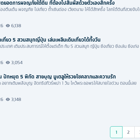
สุดยอดการผจญภัยใต้ดิน ที่ต้องไปสัมผัสด้วยตัวเองสักครั้ง
ื่องตื่นเต้น ผจญภัย ไปเที่ยว ถ้ำเซินด่อง เวียดนาม ให้ได้สักครั้ง โลกใต้ดินที่สวยจั
26
6,138
ที่ยว 5 สวนสนุกญี่ปุ่น เล่นเพลินเดินเที่ยวได้ทั้งวัน
ประเทศ เติมประสบการณ์ให้ตั้งแต่เด็ก กับ 5 สวนสนุก ญี่ปุ่น ยิ่งเที่ยว ยิ่งเล่น ยิ่งเก่ง
26
3,054
วัน ปักหมุด 5 พิกัด สายบุญ มูเตลูให้รวยโชคลาภและความรัก
ก อยากเติมพลังบุญ จัดทริปทัวร์พม่า 1 วัน ไหว้พระขอพรให้สบายใจด่วน ตอนนี้เลย
26
3,148
1
2