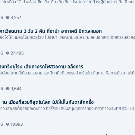
่ยวโตเกียว 10 ย่านช้อป-ชิม-กิน-ดื่ม เก็บเกี่ยวประสบการณ์ทัวร์ญี่ปุ่นแจ่มๆ กับ Tour
26
4,557
าคาเวียดนาม 3 วัน 2 คืน ที่ซาปา อากาศดี มีทะเลหมอก
เที่ยวเวียดนาม ยังไงให้เหมือนไปเที่ยวยุโรป ไปซาปา เวียดนามเหนือ มีทะเลหมอกสถาปัตยกรรม
26
24,485
ทางทริปยุโรป เส้นทางรถไฟสวยงาม อลังการ
มไปด้วยสถานที่เที่ยวสวยงาม และอีกหนึ่งกิจกรรมสำหรับนักเดินทาง คือการนั่งรถไฟเ
26
3,644
10 เมืองที่สวยที่สุดในโลก ไปให้เห็นกับตาสักครั้ง
าง เราเลยต้องออกเดินทาง ทัวร์ครับ สนับสนุนทุกการท่องเที่ยวต่างประเทศ รวม 10 
26
19,983