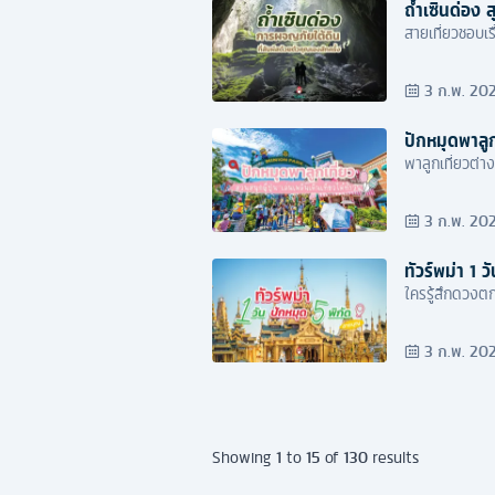
ถ้ำเซินด่อง 
สายเที่ยวชอบเร
3 ก.พ. 20
ปักหมุดพาลูกเ
พาลูกเที่ยวต่าง
3 ก.พ. 20
ทัวร์พม่า 1 
ใครรู้สึกดวงต
3 ก.พ. 20
1
15
130
Showing
to
of
results