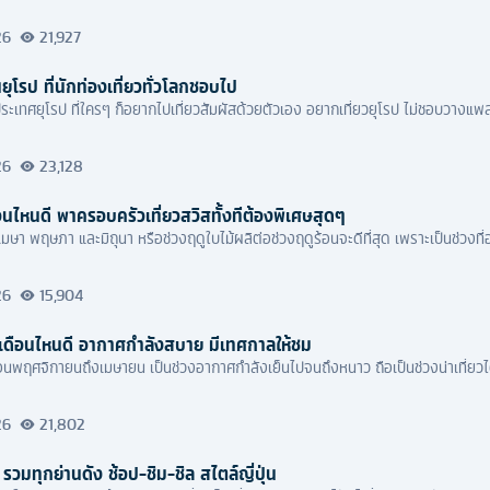
26
21,927
ุโรป ที่นักท่องเที่ยวทั่วโลกชอบไป
ะเทศยุโรป ที่ใครๆ ก็อยากไปเที่ยวสัมผัสด้วยตัวเอง อยากเที่ยวยุโรป ไม่ชอบวางแพล
26
23,128
ือนไหนดี พาครอบครัวเที่ยวสวิสทั้งทีต้องพิเศษสุดๆ
นเมษา พฤษภา และมิถุนา หรือช่วงฤดูใบไม้ผลิต่อช่วงฤดูร้อนจะดีที่สุด เพราะเป็นช่วงท
26
15,904
ัน เดือนไหนดี อากาศกำลังสบาย มีเทศกาลให้ชม
ดือนพฤศจิกายนถึงเมษายน เป็นช่วงอากาศกำลังเย็นไปจนถึงหนาว ถือเป็นช่วงน่าเที่ยวไ
26
21,802
ว รวมทุกย่านดัง ช้อป-ชิม-ชิล สไตล์ญี่ปุ่น