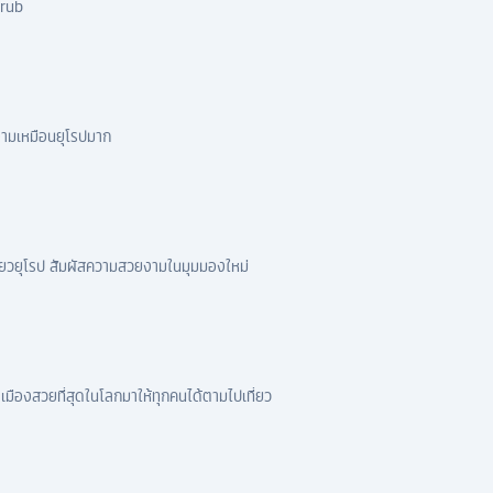
krub
สวยงามเหมือนยุโรปมาก
ที่ยวยุโรป สัมผัสความสวยงามในมุมมองใหม่
เมืองสวยที่สุดในโลกมาให้ทุกคนได้ตามไปเที่ยว