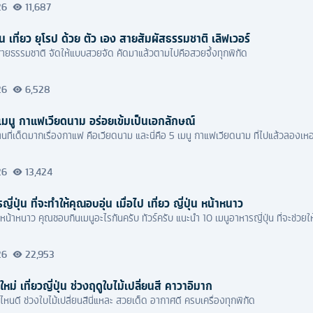
26
11,687
่น เที่ยว ยุโรป ด้วย ตัว เอง สายสัมผัสธรรมชาติ เลิฟเวอร์
 สายธรรมชาติ จัดให้แบบสวยจัด คัดมาแล้วตามไปคือสวยจึ้งทุกพิกัด
26
6,528
เมนู กาแฟเวียดนาม อร่อยเข้มเป็นเอกลักษณ์
านที่เด็ดมากเรื่องกาแฟ คือเวียดนาม และนี่คือ 5 เมนู กาแฟเวียดนาม ที่ไปแล้วลองเห
26
13,424
ี่ปุ่น ที่จะทำให้คุณอบอุ่น เมื่อไป เที่ยว ญี่ปุ่น หน้าหนาว
่วงหน้าหนาว คุณชอบกินเมนูอะไรกันครับ ทัวร์ครับ แนะนำ 10 เมนูอาหารญี่ปุ่น ที่จะช่วยให
26
22,953
ใหม่ เที่ยวญี่ปุ่น ช่วงฤดูใบไม้เปลี่ยนสี คาวาอิมาก
่วงไหนดี ช่วงใบไม้เปลี่ยนสีนี่แหละ สวยเด็ด อากาศดี ครบเครื่องทุกพิกัด