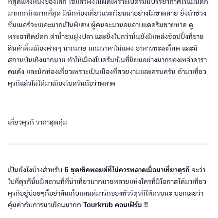
ที่สุดแห่งหนึ่งของโลก ใช่แล้วฟังไม่ผิดเพราะโบดรัมมีบรรยากาศโรแมนติก
มากกกถึงมากที่สุด มีนักท่องเที่ยวแวะเวียนมาอย่างไม่ขาดสาย ยิ่งถ้าช่วง
ซัมเมอร์จะเยอะมากเป็นพิเศษ ผู้คนจะมานอนอาบแดดริมชายหาด ดู
พระอาทิตย์ตก ดำน้ำชมฝูงปลา และยิ่งไปกว่านั้นยังมีแหล่งช้อปปิ้งที่ขาย
สินค้าพื้นเมืองต่างๆ มากมาย แถมราคาไม่แพง อาหารทะเลก็สด และมี
สถานบันเทิงมากมาย ทำให้เมืองโบดรัมเป็นที่นิยมอย่างมากของเหล่าดารา
คนดัง และนักท่องเที่ยวเพราะเป็นเมืองที่สวยงามและครบครัน ถ้ามาเที่ยว
ตุรกีแล้วไม่ได้มาเมืองโบดรัมถือว่าพลาด
เที่ยวตุรกี ราคาสุดคุ้ม
เป็นยังไงบ้างสำหรับ
6 ชุดเช็คพอยต์ที่ไม่ควรพลาดเมื่อมาเที่ยวตุรกี
จะว่า
ไปที่ตุรกีนั้นมีสถานที่ที่น่าเที่ยวมากมายหลายแห่งใครที่มีโอกาสได้มาเที่ยว
ตุรกีอยู่บ่อยๆก็อย่าลืมเก็บแลนด์มาร์กของทัวร์ตุรกีให้ครบนะ บอกเลยว่า
คุ้มค่ากับการมาเยือนมากก
Tourkrub คอนเฟิร์ม !!