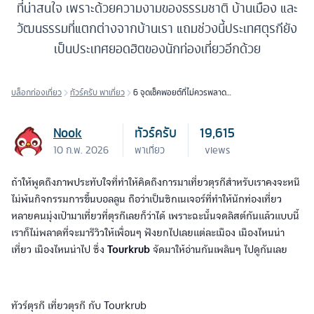
ที่น่าสนใจ เพราะด้วยความงามของธรรมชาติ บ้านเมือง และ
วัฒนธรรมที่แตกต่างจากบ้านเรา แถมช่วงนี้ประเทศตุรกียัง
เป็นประเทศยอดฮิตของนักท่องเที่ยวอีกด้วย
บล็อกท่องเที่ยว
ทัวร์ครับ พาเที่ยว
6 จุดเช็คพอยต์ที่ไม่ควรพลาด
เมื่อมา “เที่ยวตุรกี”
Nook
ทัวร์ครับ
19,615
10 ก.พ. 2026
พาเที่ยว
views
ถ้าให้พูดถึงภาพประทับใจที่ทำให้คิดถึงการมาเที่ยวตุรกีสำหรับเราคงจะหนี
ไม่พ้นกิจกรรมการขึ้นบอลลูน ถือว่าเป็นซิกเนเจอร์ที่ทำให้นักท่องเที่ยว
หลายคนมุ่งเป้ามาเที่ยวที่ตุรกีเลยก็ว่าได้ เพราะฉะนั้นจดลิสต์กันแล้วแบบนี้
เราก็ไม่พลาดที่จะมารีวิวให้เพื่อนๆ ฟังยกไปเลยแต่ละเมือง เมืองไหนน่า
เที่ยว เมืองไหนน่าไป ซึ่ง
Tourkrub
จัดมาให้อ่านกันเพลินๆ ไปดูกันเลย
ทัวร์ตุรกี เที่ยวตุรกี กับ Tourkrub