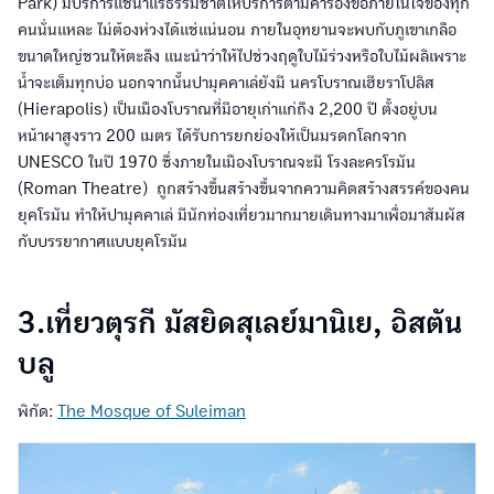
Park) มีบริการแช่น้ำแร่ธรรมชาติให้บริการตามคำร้องขอภายในใจของทุก
คนนั่นแหละ ไม่ต้องห่วงได้แช่แน่นอน ภายในอุทยานจะพบกับภูเขาเกลือ
ขนาดใหญ่ชวนให้ตะลึง แนะนำว่าให้ไปช่วงฤดูใบไม้ร่วงหรือใบไม้ผลิเพราะ
น้ำจะเต็มทุกบ่อ นอกจากนั้นปามุคคาเล่ยังมี นครโบราณเฮียราโปลิส
(Hierapolis) เป็นเมืองโบราณที่มีอายุเก่าแก่ถึง 2,200 ปี ตั้งอยู่บน
หน้าผาสูงราว 200 เมตร ได้รับการยกย่องให้เป็นมรดกโลกจาก
UNESCO ในปี 1970 ซึ่งภายในเมืองโบราณจะมี โรงละครโรมัน
(Roman Theatre) ถูกสร้างขึ้นสร้างขึ้นจากความคิดสร้างสรรค์ของคน
ยุคโรมัน ทำให้ปามุคคาเล่ มีนักท่องเที่ยวมากมายเดินทางมาเพื่อมาสัมผัส
กับบรรยากาศแบบยุคโรมัน
3.เที่ยวตุรกี มัสยิดสุเลย์มานิเย, อิสตัน
บลู
พิกัด:
The Mosque of Suleiman