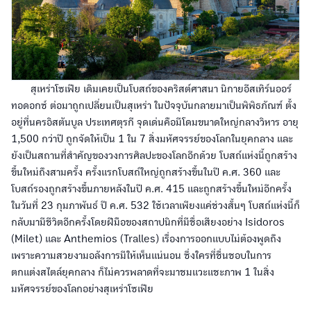
สุเหร่าโซเฟีย เดิมเคยเป็นโบสถ์ของคริสต์ศาสนา นิกายอีสเทิร์นออร์
ทอดอกซ์ ต่อมาถูกเปลี่ยนเป็นสุเหร่า ในปัจจุบันกลายมาเป็นพิพิธภัณฑ์ ตั้ง
อยู่ที่นครอิสตันบูล ประเทศตุรกี จุดเด่นคือมีโดมขนาดใหญ่กลางวิหาร อายุ
1,500 กว่าปี ถูกจัดให้เป็น 1 ใน 7 สิ่งมหัศจรรย์ของโลกในยุคกลาง และ
ยังเป็นสถานที่สำคัญของวงการศิลปะของโลกอีกด้วย โบสถ์แห่งนี้ถูกสร้าง
ขึ้นใหม่ถึงสามครั้ง ครั้งแรกโบสถ์ใหญ่ถูกสร้างขึ้นในปี ค.ศ. 360 และ
โบสถ์รองถูกสร้างขึ้นภายหลังในปี ค.ศ. 415 และถูกสร้างขึ้นใหม่อีกครั้ง
ในวันที่ 23 กุมภาพันธ์ ปี ค.ศ. 532 ใช้เวลาเพียงแค่ช่วงสั้นๆ โบสถ์แห่งนี้ก็
กลับมามีชีวิตอีกครั้งโดยฝีมือของสถาปนิกที่มีชื่อเสียงอย่าง Isidoros
(Milet) และ Anthemios (Tralles) เรื่องการออกแบบไม่ต้องพูดถึง
เพราะความสวยงามอลังการมีให้เห็นแน่นอน ซึ่งใครที่ชื่นชอบในการ
ตกแต่งสไตล์ยุคกลาง ก็ไม่ควรพลาดที่จะมาชมแวะแชะภาพ 1 ในสิ่ง
มหัศจรรย์ของโลกอย่างสุเหร่าโซเฟีย