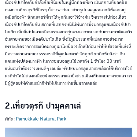
เมืองคัปปาโดเกียกำลังเป็นที่นิยมในหมู่นักท่องเที่ยว เป็นสถานที่ยอดฮิต
ของการเที่ยวตุรกีที่ใครๆ ก็ต่างพากันมาถ่ายรูปบอลลูนหลากสีที่ลอยอยู่
เหนือท้องฟ้า ซิกเนเจอร์ที่เราได้พูดกันเอาไว้ข้างต้น ซึ่งเราจะไปท่องเที่ยว
เมืองคัปปาโดเกียกัน สถานที่แรกคงหนีไม่พ้นการนั่งบอลลูนชมเมืองคัปปา
โดเกีย เมื่อขึ้นไปแล้วเสมือนเราลอยอยู่กลางอากาศบวกกับธรรมชาติและวิว
อันสวยงามของเมืองคัปปาโดเกีย ซึ่งมีภูมิประเทศที่แปลกตาอย่างมาก
เพราะเกิดจากการระเบิดของภูเขาไฟเมื่อ 3 ล้านปีก่อน ทำให้บริเวณที่แห่งนี้
มีความสวยงามของธรรมชาติที่ดูแปลกตาทำให้ถูกเรียกอีกชื่อนึงว่า ดิน
แดนแห่งปล่องนางฟ้า ในการชมบอลลูนใช้เวลาถึง 1 ชั่วโมง 30 นาที
แน่นอนว่าต้องวางแผนดีๆ เลยล่ะ ทริปชมบอลลูนเราเลยเลือกใช้บริการทัวร์
ตุรกีทำให้ไม่ต้องเหนื่อยจัดสรรเวลาแล้วยิ่งด้วยเมืองที่ไม่เคยมาด้วยแล้ว ถ้า
มีผู้รู้คอยให้คำแนะนำก็ทำให้เดินทางง่ายขึ้นมากเลยล่ะ
2.เที่ยวตุรกี ปามุคคาเล่
พิกัด:
Pamukkale Natural Park