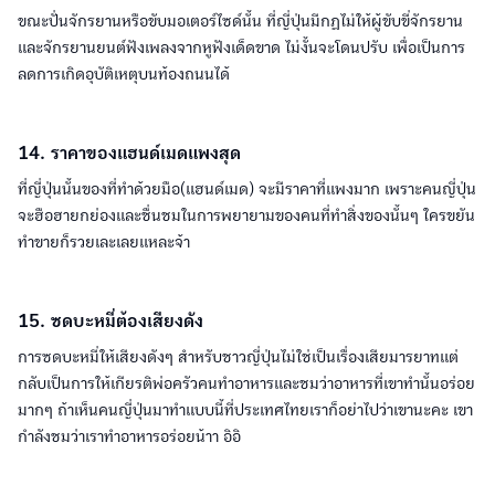
ขณะปั่นจักรยานหรือขับมอเตอร์ไซด์นั้น ที่ญี่ปุ่นมีกฏไม่ให้ผู้ขับขี่จักรยาน
และจักรยานยนต์ฟังเพลงจากหูฟังเด็ดขาด ไม่งั้นจะโดนปรับ เพื่อเป็นการ
ลดการเกิดอุบัติเหตุบนท้องถนนได้
14. ราคาของแฮนด์เมดแพงสุด
ที่ญี่ปุ่นนั้นของที่ทำด้วยมือ(แฮนด์เมด) จะมีราคาที่แพงมาก เพราะคนญี่ปุ่น
จะฮือฮายกย่องและชื่นชมในการพยายามของคนที่ทำสิ่งของนั้นๆ ใครขยัน
ทำขายก็รวยเละเลยแหละจ้า
15. ซดบะหมี่ต้องเสียงดัง
การซดบะหมี่ให้เสียงดังๆ สำหรับชาวญี่ปุ่นไม่ใช่เป็นเรื่องเสียมารยาทแต่
กลับเป็นการให้เกียรติพ่อครัวคนทำอาหารและชมว่าอาหารที่เขาทำนั้นอร่อย
มากๆ ถ้าเห็นคนญี่ปุ่นมาทำแบบนี้ที่ประเทศไทยเราก็อย่าไปว่าเขานะคะ เขา
กำลังชมว่าเราทำอาหารอร่อยน้าา อิอิ