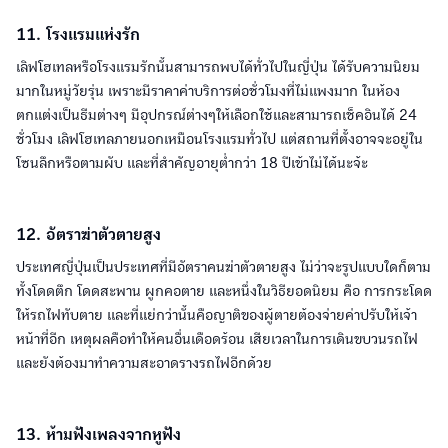
11. โรงแรมแห่งรัก
เลิฟโฮเทลหรือโรงแรมรักนั้นสามารถพบได้ทั่วไปในญี่ปุ่น ได้รับความนิยม
มากในหมู่วัยรุ่น เพราะมีราคาค่าบริการต่อชั่วโมงที่ไม่แพงมาก ในห้อง
ตกแต่งเป็นธีมต่างๆ มีอุปกรณ์ต่างๆให้เลือกใช้และสามารถเช็คอินได้ 24
ชั่วโมง เลิฟโฮเทลภายนอกเหมือนโรงแรมทั่วไป แต่สถานที่ตั้งอาจจะอยู่ใน
โซนลึกหรือตามผับ และที่สำคัญอายุต่ำกว่า 18 ปีเข้าไม่ได้นะจ้ะ
12. อัตราฆ่าตัวตายสูง
ประเทศญี่ปุ่นเป็นประเทศที่มีอัตราคนฆ่าตัวตายสูง ไม่ว่าจะรูปแบบใดก็ตาม
ทั้งโดดตึก โดดสะพาน ผูกคอตาย และหนึ่งในวิธียอดนิยม คือ การกระโดด
ให้รถไฟทับตาย และที่แย่กว่านั้นคือญาติของผู้ตายต้องจ่ายค่าปรับให้เจ้า
หน้าที่อีก เหตุผลคือทำให้คนอื่นเดือดร้อน เสียเวลาในการเดินขบวนรถไฟ
และยังต้องมาทำความสะอาดรางรถไฟอีกด้วย
13. ห้ามฟังเพลงจากหูฟัง