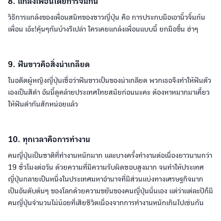
8. แกล้งเพื่อนโดยการจิ้มก้น
วิธีการแกล้งของเพื่อนสนิทของชาวญี่ปุ่น คือ การประกบมือเอานิ้วจิ้มก้น
เพื่อน เอ๊ะ!คุ้นๆกันบ้างรึเปล่า ใครเคยแกล้งเพื่อนแบบนี้ ยกมือขึ้น ฮ่าๆ
9. ฟันขาวคือสิ่งน่าเกลียด
ในอดีตผู้หญิงญี่ปุ่นเชื่อว่าฟันขาวเป็นของน่าเกลียด พวกเธอจึงทำให้ฟันตัว
เองเป็นสีดำ อันนี้ดูคล้ายประเทศไทยสมัยก่อนนะคะ ต้องหาหมากมาเคี้ยว
ให้ฟันดำกันสักหน่อยแล้ว
10. ทุกเวลาคือการทำงาน
คนญี่ปุ่นเป็นชาติที่ทำงานหนักมาก และบางครั้งทำงานต่อเนื่องยาวนานกว่า
19 ชั่วโมงต่อวัน ด้วยความที่มีความรับผิดชอบสูงมาก จนทำให้ประเทศ
ญี่ปุ่นกลายเป็นหนึ่งในประเทศมหาอำนาจที่มีส่วนแบ่งทางเศรษฐกิจมาก
เป็นอันดับต้นๆ ของโลกด้วยความขยันของคนญี่ปุ่นนั่นเอง แต่ว่าแต่ละปีก็มี
คนญี่ปุ่นจำนวนไม่น้อยที่เสียชีวิตเนื่องจากการทำงานหนักเกินไปเช่นกัน