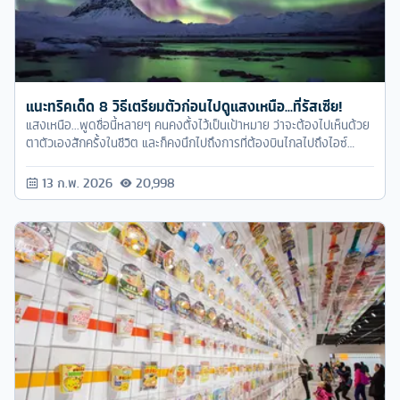
แนะทริคเด็ด 8 วิธีเตรียมตัวก่อนไปดูแสงเหนือ...ที่รัสเซีย!
แสงเหนือ...พูดชื่อนี้หลายๆ คนคงตั้งไว้เป็นเป้าหมาย ว่าจะต้องไปเห็นด้วย
ตาตัวเองสักครั้งในชีวิต และก็คงนึกไปถึงการที่ต้องบินไกลไปถึงไอซ์
แลนด์ พร้อมกับค่าใช้จ่ายที่แพงมว๊ากก แต่น้อยคนนักที่จะคิดถึงประเทศที่
ใกล้กว่า และถูกกว่าไอซ์แลนด์ แถมยังไม่ต้องขอวีซ่าอีก นั่นก็คือ ประเทศ
13 ก.พ. 2026
20,998
รัสเซีย นั่นเอง