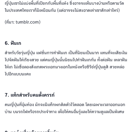
ญี่ปุ่นเขาไม่แบ่งพื้นที่เปียกกับพื้นที่แห้ง ซึ่งอาจจะเห็นบางบ้านหรือตามวัด
ในประเทศไทยเราก็มีเหมือนกัน (แต่อาจจะไม่สะอาดเท่าเขาสักเท่าไหร่)
(ที่มา: tumblr.com)
6. ฟันเก
สำหรับวัยรุ่นญี่ปุ่น แฟชั่นการทำฟันเก เป็นที่นิยมเป็นมาก แทนที่จะเสียเงิน
ไปจัดฟันให้เรียงสวย แต่คนญี่ปุ่นนั้นนิยมไปทำฟันเกกัน ทั้งต่อฟัน เหลาฟัน
ให้เก ไม่เชื่อลองสังเกตพระเอกนางเอกในหนังหรือซีรีย์ญี่ปุ่นดูสิ สวยหล่อ
ไปอีกแบบนะคะ
7. แท็กสำหรับคนตั้งครรภ์
คนญี่ปุ่นที่อุ้มท้อง มักจะมีแท็กพกติดตัวไว้ตลอด โดยเฉพาะเวลาออกนอก
บ้าน บนรถไฟหรือรถประจำทาง เพื่อให้คนอื่นรู้และให้ความดูแลเป็นพิเศษ