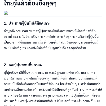
ไทยรู้แล้วต้องอึ้งสุดๆ
1. ประเทศญี่ปุ่นไม่ได้มีแค่เกาะ
ถ้าพูดถึงภาพรวมประเทศญี่ปุ่นเราคงนึกถึงภาพสถานที่ท่องเที่ยวที่เป็น
เกาะทั้งหลาย ไม่ว่าจะเป็นเกาะฮอกไกโด เกาะคิวชู บางคนคิดว่าญี่ปุ่นนั้น
เป็นประเทศที่มีแต่เกาะเท่านั้น ซึ่ง โดยพื้นที่ส่วนใหญ่ของประเทศญี่ปุ่นนั้น
ยังเป็นพื้นที่ภูเขา แถมยังมีพื้นที่ที่เป็นภูเขาไฟถึงสองลูกอีกด้วย
2. คนญี่ปุ่นชอบดื่มกาแฟ
ญี่ปุ่นเป็นชาติที่ชื่นชอบกาแฟมาก และมีตู้กดกาแฟกระป๋องหลายแห่ง
เรียกได้ว่าเดินไปทางไหนก็เจอเจ้าตู้กาแฟนี้ สิ่งที่ทำให้คนญี่ปุ่นนั้นนิยมดื่ม
กาแฟ นั่นคืออิทธิพลจากโฆษณาทีวีนั่นเอง โดยส่วนใหญ่จะสร้างอิมเมจว่า
คนทำงานดื่มกาแฟกระป๋องแล้วจะทำให้เป็นคนที่ดูขยันทำงาน เท่ ช่วยทำให้
หายเหนื่อยได้ และหลายคนน่าจะรู้มาบ้างแล้วว่าคนญี่ปุ่นนั้นเป็นคนที่ขยัน
ทำมาหากิน หามรุ่งหามค่ำกันเลยทีเดียว ไม่แปลกที่เขาจะดื่มกาแฟกันเป็น