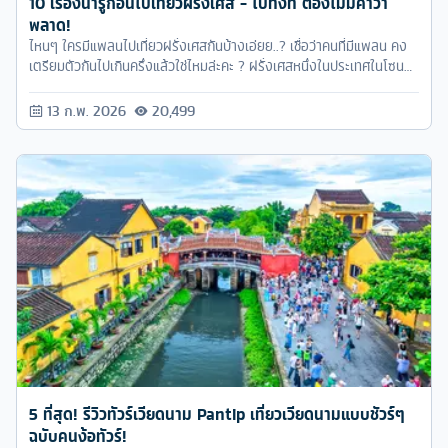
10 เรื่องน่ารู้ก่อนไปเที่ยวฝรั่งเศส - ไปทั้งที ต้องไม่มีคำว่า
พลาด!
ไหนๆ ใครมีแพลนไปเที่ยวฝรั่งเศสกันบ้างเอ่ยย..? เชื่อว่าคนที่มีแพลน คง
เตรียมตัวกันไปเกินครึ่งแล้วใช่ไหมล่ะคะ ? ฝรั่งเศสหนึ่งในประเทศในโซน
ยุโรปที่ใหญ่และไกลมาก การที่จะเดินทางไปเที่ยวฝรั่งเศสนั้นต้องเตรียม
ตัวเตรียมใจกันนานหน่อย วันนี้ ทัวร์ครับ เลยขอเป็นหนึ่งในไกด์คนพิเศษ ที่
13 ก.พ. 2026
20,499
รวบรวม 10 เรื่องน่ารู้ก่อนไปเที่ยวฝรั่งเศส มาฝาก ไปอ่านกันเลย !!
5 ที่สุด! รีวิวทัวร์เวียดนาม Pantip เที่ยวเวียดนามแบบชัวร์ๆ
ฉบับคนง้อทัวร์!