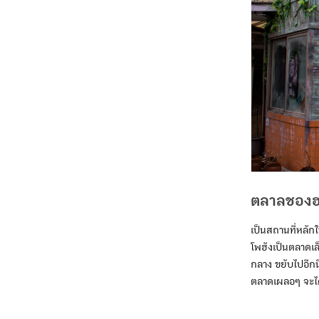
ตลาลชองฮ
เป็นสถานที่หล
โพฮังเป็นตลาดเล็
กลาง ขยับไปอีกน
ตลาดเผลอๆ จะได