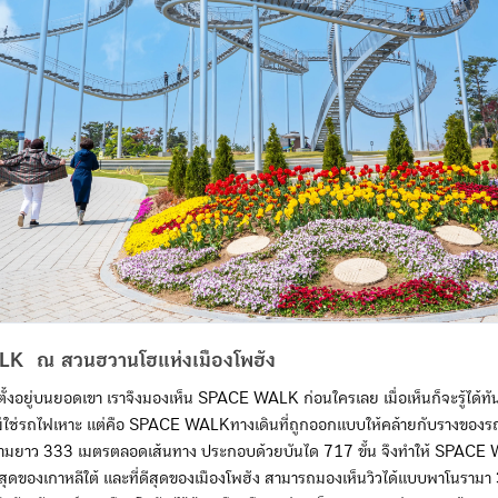
K ณ สวนฮวานโฮแห่งเมืองโพฮัง
ั้งอยู่บนยอดเขา เราจึงมองเห็น SPACE WALK ก่อนใครเลย เมื่อเห็นก็จะรู้ได้ทันท
นี้ไม่ใช่รถไฟเหาะ แต่คือ SPACE WALKทางเดินที่ถูกออกแบบให้คล้ายกับรางของ
มยาว 333 เมตรตลอดเส้นทาง ประกอบด้วยบันได 717 ขั้น จึงทำให้ SPACE W
ที่สุดของเกาหลีใต้ และที่ดีสุดของเมืองโพฮัง สามารถมองเห็นวิวได้แบบพาโนรามา