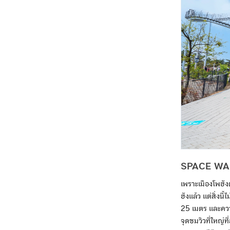
SPACE WAL
เพราะเมืองโพฮังต
ฮังแล้ว แต่สิ่ง
25 เมตร และควา
จุดชมวิวที่ใหญ่