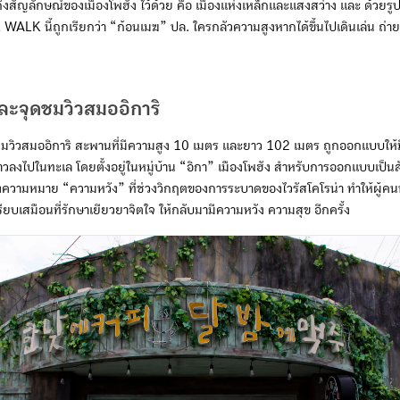
สัญลักษณ์ของเมืองโพฮัง ไว้ด้วย คือ เมืองแห่งเหล็กและแสงสว่าง และ ด้วยร
ALK นี้ถูกเรียกว่า “ก้อนเมฆ” ปล. ใครกลัวความสูงหากได้ขึ้นไปเดินเล่น ถ่ายรู
ย
ละจุดชมวิวสมออิการิ
มวิวสมออิการิ สะพานที่มีความสูง 10 เมตร และยาว 102 เมตร ถูกออกแบบให้มี
าวลงไปในทะเล โดยตั้งอยู่ในหมู่บ้าน “อิกา” เมืองโพฮัง สำหรับการออกแบบเป็
อถึงความหมาย “ความหวัง” ที่ช่วงวิกฤตของการระบาดของไวรัสโคโรน่า ทำให้ผู้
ปรียบเสมือนที่รักษาเยียวยาจิตใจ ให้กลับมามีความหวัง ความสุข อีกครั้ง