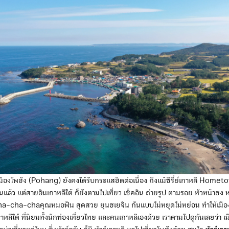
เมืองโพฮัง (Pohang) ยังคงได้รับกระแสฮิตต่อเนื่อง ถึงแม้ซีรี่ย์เกาหลี Ho
้ว แต่สายอินเกาหลีใต้ ก็ยังตามไปเที่ยว เช็คอิน ถ่ายรูป ตามรอย หัวหน้าฮง ห
ha-chaคุณหมอฟัน สุดสวย ยุนฮเยจิน กันแบบไม่หยุดไม่หย่อน ทำให้เมือง
เกาหลีใต้ ที่นิยมทั้งนักท่องเที่ยวไทย และคนเกาหลีเองด้วย เราตามไปดูกันเลยว่า เ