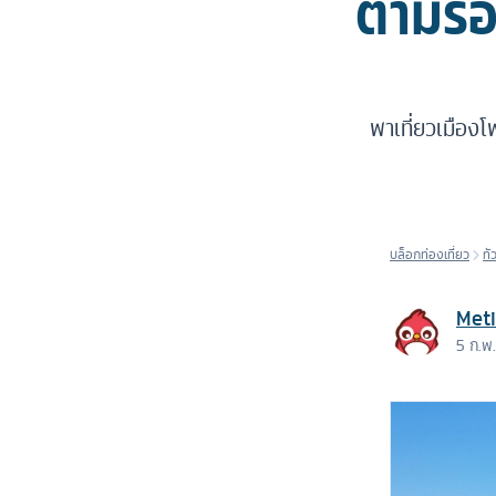
ตามรอ
พาเที่ยวเมืองโพ
บล็อกท่องเที่ยว
ทั
Met
5 ก.พ