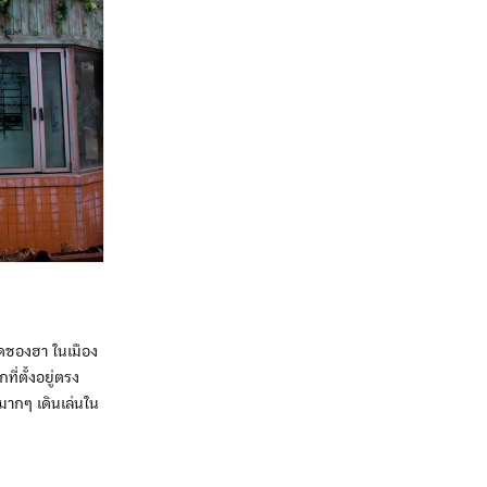
ชองฮา ในเมือง
ี่ตั้งอยู่ตรง
มากๆ เดินเล่นใน