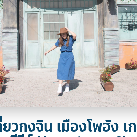
เที่ยวกงจิน เมืองโพฮัง เก