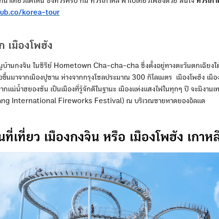
รักน่าเที่ยวแค่ไหน ซึ่งทัวร์ครับ ก็มี ทัวร์เกาหลี พาไปเที่ยวโพฮังด้วย สนใจ
ทัวร์เกา
rub.co/korea-tour
ัก เมืองโพฮัง
หมูบ้านกงจิน ในซีรีย์ Hometown Cha-cha-cha ซึ่งตั้งอยู่ทางตะวันตกเฉียง
หนือขึ้นมาจากเมืองปูซาน ห่างจากกรุงโซลประมาณ 300 กิโลเมตร เมืองโพฮัง เมือ
ี่ปากแม่น้ำฮยองซัน เป็นเมืองที่รู้จักดีในฐานะ เมืองแห่งแสงไฟในทุกๆ ปี จะมีงา
ang International Fireworks Festival) ณ บริเวณชายหาดยองอิลแด
นที่เที่ยว เมืองกงจิน หรือ เมืองโพฮัง เกาหล