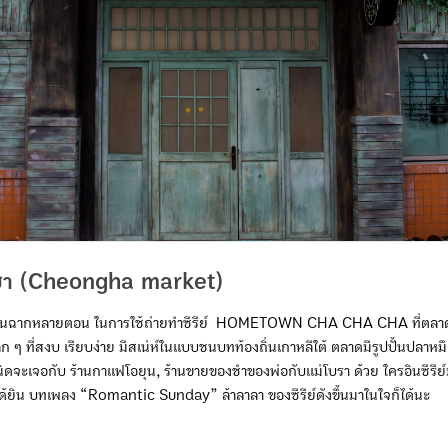
า (Cheongha market)
ักในฉากหลายตอน ในการใช้ถ่ายทำซีรีย์ HOMETOWN CHA CHA CHA ที่ตลาด
ก ๆ ที่สงบ เรียบง่าย มีสเน่ห์ในแบบชนบทท้องถิ่นเกาหลีใต้ ตลาดมีรูปปั้นปลาหมึกท
ิดจะเจอกับ ร้านกาแฟโอยุน, ร้านขายของชำของพ่อกับแม่โบรา ด้วย ใครอินซีรีย์
้ยิน บทเพลง “Romantic Sunday” ล้าลาลา ของซีรีย์ดังขึ้นมาในใจก็ได้นะ