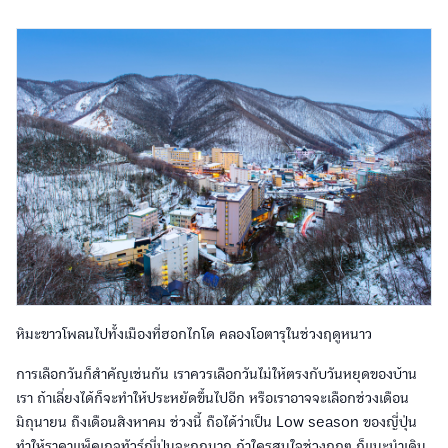
หิมะขาวโพลนไปทั้งเมืองที่ฮอกไกโด คลองโอตารุในช่วงฤดูหนาว
การเลือกวันก็สำคัญเช่นกัน เราควรเลือกวันไม่ให้ตรงกับวันหยุดของบ้าน
เรา ถ้าเลี่ยงได้ก็จะทำให้ประหยัดขึ้นไปอีก หรือเราอาจจะเลือกช่วงเดือน
มิถุนายน ถึงเดือนสิงหาคม ช่วงนี้ ถือได้ว่าเป็น Low season ของญี่ปุ่น
ทำให้ราคาแพ็คเกจทัวร์ญี่ปุ่นจะถูกมาก ถ้าใครสนใจช่วงถูกๆ ก็แนะนำเดิน