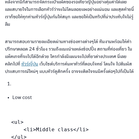
หลังจากนี้ก็สามารถจัดกระเป๋าแพ็คของรอเที่ยวญี่ปุ่นอย่างคุ้มค่าได้เลย
และสบายใจในการเลือกทัวร์ว่าจะไม่โดนลอยแพอย่างแน่นอน และสุดท้ายนี้
เราก็ขอให้ทุกท่านทัวร์ญี่ปุ่นกันให้สนุก และขอให้เป็นทริปที่น่าประทับใจไม่รู้
ลืม
สามารถสอบถามรายละเอียดผ่านทางช่องทางต่างๆได้ ทีมงานพร้อมให้คำ
ปรึกษาตลอด 24 ชั่วโมง รวมถึงแนะนำแหล่งช้อปปิ้ง สถานที่ท่องเที่ยว ใน
แพ็คเกจที่จะไปได้อีกด้วย ใครกำลังมีแผนจะไปเที่ยวต่างประเทศ นี่เลย
คลิกไปที่
ทัวร์ญี่ปุ่น
เว็บไซต์บริการค้นหาทัวร์ที่ตอบโจทย์ โดนใจ ไปสัมผัส
ประสบการณ์ใหม่ๆ แบบทัวร์ดูสักครั้ง อาจจะติดใจจนมีครั้งต่อๆไปก็เป็นได้
Low cost
<ul>

	<li>Middle class</li>
