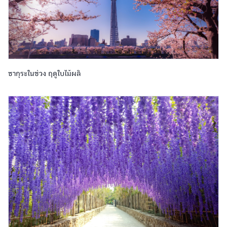
ซากุระในช่วง ฤดูใบไม้ผลิ