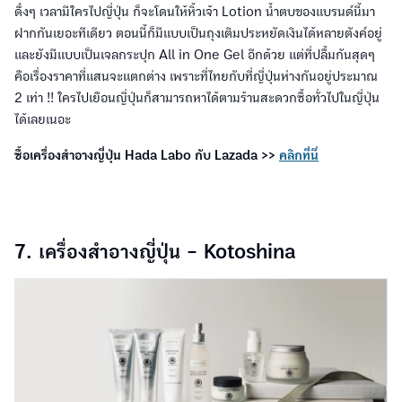
ดึ๋งๆ เวลามีใครไปญี่ปุ่น ก็จะโดนให้หิ้วเจ้า Lotion น้ำตบของแบรนด์นี้มา
ฝากกันเยอะทีเดียว ตอนนี้ก็มีแบบเป็นถุงเติมประหยัดเงินได้หลายตังค์อยู่
และยังมีแบบเป็นเจลกระปุก All in One Gel อีกด้วย แต่ที่ปลื้มกันสุดๆ
คือเรื่องราคาที่แสนจะแตกต่าง เพราะที่ไทยกับที่ญี่ปุ่นห่างกันอยู่ประมาณ
2 เท่า !! ใครไปเยือนญี่ปุ่นก็สามารถหาได้ตามร้านสะดวกซื้อทั่วไปในญี่ปุ่น
ได้เลยเนอะ
ซื้อเครื่องสำอางญี่ปุ่น Hada Labo กับ Lazada >>
คลิกที่นี่
7. เครื่องสำอางญี่ปุ่น -
Kotoshina