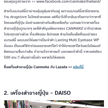
ขอบคุณรูปภาพจาก >> www.facebook.com/canmakethailand/
สำหรับแบรนด์นี้เราน่าจะคุ้นหูคุ้นตากันอยู่ เพราะแบรนด์นี้เขามีขายตาม
ร้าน drugstore ในไทยด้วยแหละ แต่ที่น่าไปหิ้วกลับมาก็เพราะว่าราคาที่
ไทยและที่ญี่ปุ่น มันช่างแตกต่างกันเสียเหลือเกิน บอกเลยว่าราคาเครื่อง
สำอางญี่ปุ่นถูกมากๆ ละที่สำคัญแพ็คเกจของ
CANMAKE
น่ารักน่าสอย
ไปซะทุกอย่างด้วย ทั้งบลัชออน ลิปกลอส ส่วนไอเท็มเด็ดที่แนะนำของ
แบรนด์นี้ แอบบอกให้เลยว่าเป็นเจ้าตัว Lasting Multi Eyebase WP
นั่นเอง เป็นเบสใช้ทาก่อนลงอายแชร์โดว์ ทำให้อายแชร์โดว์และไอไลเนอร์
ติดทนนานขึ้นกว่าเดิม ถ้าถามถึงราคาละก็ บอกเลยเจ้าตัวนี้ ราคาแค่เพียง
500 เยน !! เห็นอย่างนี้แล้ว พลาดไม่ได้เลยล่ะ
ซื้อเครื่องสำอางญี่ปุ่น Canmeke กับ Lazada >>
คลิกที่นี่
2. เครื่องสำอางญี่ปุ่น - DAISO