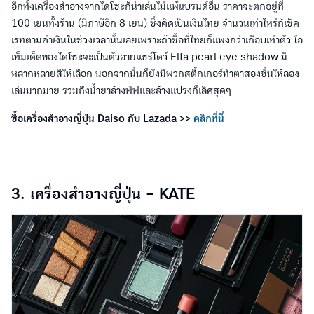
อีกทั้งเครื่องสำอางจากไดโซะก็น่าเล่นไม่แพ้แบรนด์อื่น ราคาจะตกอยู่ที่
100 เยนทั้งร้าน (มีภาษีอีก 8 เยน) ซึ่งคิดเป็นเงินไทย จำนวนเท่าไหร่ก็เช็ค
เรทตามค่าเงินในช่วงเวลานั้นเลยเพราะถ้าซื้อที่ไทยก็แพงกว่าเกือบเท่าตัว ไอ
เท็มเด็ดของไดโซะจะเป็นตัวอายแชร์โดว์ Elfa pearl eye shadow มี
หลากหลายสีให้เลือก นอกจากนั้นก็ยังมีพวกสติ๊กเกอร์ทำตาสองชั้นให้ลอง
เล่นมากมาย รวมถึงน้ำยาล้างพัฟและล้างแปรงก็เลิศสุดๆ
ซื้อเครื่องสำอางญี่ปุ่น Daiso กับ Lazada >>
คลิกที่นี่
3. เครื่องสำอางญี่ปุ่น - KATE