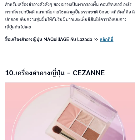
สำหรับเครื่องสำอางตัวดังๆ ของเขาจะเป็นพวกรองพื้น คอนซีลเลอร์ อะไร
พวกนี้จะปกปิดดี แล้วเกลี่ยง่ายใช้แล้วดูเป็นธรรมชาติ อีกอย่างที่เริดก็คือ ลิ
ปกลอส เติมความชุ่มชื่นให้กับริมฝีปากและเพิ่มสีสันให้คาวาอิแบบสาว
ญี่ปุ่นกันไปเลย
ซื้อเครื่องสำอางญี่ปุ่น MAQuillAGE กับ Lazada >>
คลิกที่นี่
10.เครื่องสำอางญี่ปุ่น - CEZANNE