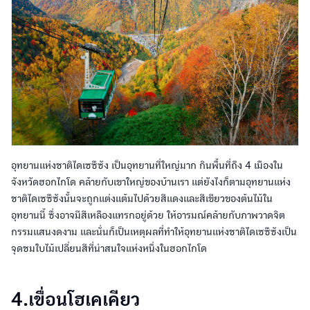
อุทยานแห่งชาติไดเซซึซัง เป็นอุทยานที่ใหญ่มาก กินพื้นที่ถึง 4 เมืองใน
จังหวัดฮอกไกโด คล้ายกับเขาใหญ่ของบ้านเรา แต่ยังไงก็ตามอุทยานแห่ง
ชาติไดเซซึซังนั้นจะถูกแต่งแต้มไปด้วยสีแดงและสีเขียวของต้นไม้ใน
อุทยานนี้ ซึ่งอาจมีสีเหลืองแทรกอยู่ด้วย ให้อารมณ์คล้ายกับภาพวาดจิต
กรรมแสนงดงาม และนั่นก็เป็นเหตุผลที่ทำให้อุทยานแห่งชาติไดเซซึซังเป็น
จุดชมใบไม้เปลี่ยนสีที่น่าสนใจแห่งหนึ่งในฮอกไกโด
4.เขื่อนโฮเคเคียว