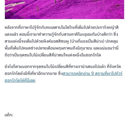
หลังจากที่เราพาไปรู้จักกับทะเลสาบโนโตโระที่เต็มไปด้วยปะการังหญ้าสี
แดงแล้ว ตอนนี้เรามาทำความรู้จักกับสวนทาคิโนะอุเอะกันบ้างดีกว่า ซึ่ง
สวนแห่งนี้จะเต็มไปด้วยพิงค์มอสสีชมพู (บ้างก็มองเป็นสีม่วง) ปกคลุม
พื้นที่เต็มไปหมดช่วงปลายเดือนพฤษภาคมถึงมิถุนายน และแน่นอนว่านี่
ถือว่าเป็นจุดชมใบไม้เปลี่ยนสีที่น่าสนใจแห่งหนึ่งในฮอกไกโด
ยังไงก็ตามนอกจากจุดชมใบไม้เปลี่ยนสีที่ทางเรานำเสนอไปแล้ว ที่จังหวัด
ฮอกไกโดยังมีที่เที่ยวอีกมากมาย ซึ่ง
สามารถคลิกอ่าน 9 สถานที่พาไปทัวร์
ฮอกไกโดได้ที่นี่เลย
แท็ก: