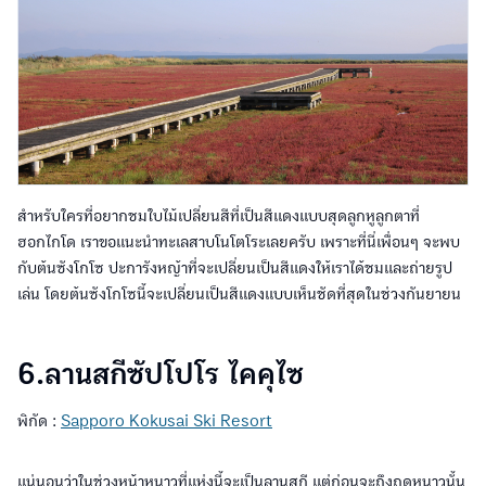
สำหรับใครที่อยากชมใบไม้เปลี่ยนสีที่เป็นสีแดงแบบสุดลูกหูลูกตาที่
ฮอกไกโด เราขอแนะนำทะเลสาบโนโตโระเลยครับ เพราะที่นี่เพื่อนๆ จะพบ
กับต้นซังโกโซ ปะการังหญ้าที่จะเปลี่ยนเป็นสีแดงให้เราได้ชมและถ่ายรูป
เล่น โดยต้นซังโกโซนี้จะเปลี่ยนเป็นสีแดงแบบเห็นชัดที่สุดในช่วงกันยายน
6.ลานสกีซัปโปโร ไคคุไซ
พิกัด :
Sapporo Kokusai Ski Resort
แน่นอนว่าในช่วงหน้าหนาวที่แห่งนี้จะเป็นลานสกี แต่ก่อนจะถึงฤดูหนาวนั้น