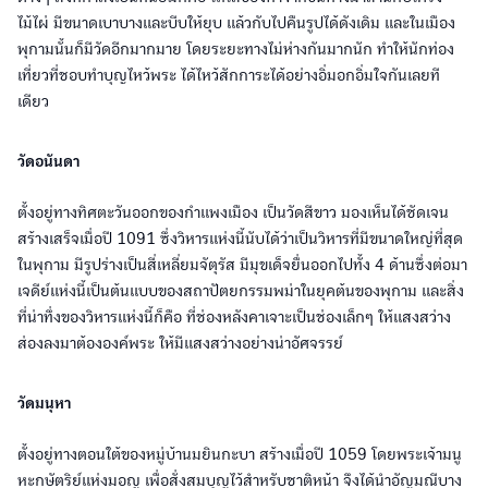
ไม้ไผ่ มีขนาดเบาบางและบีบให้ยุบ แล้วกับไปคืนรูปได้ดังเดิม และในเมือง
พุกามนั้นก็มีวัดอีกมากมาย โดยระยะทางไม่ห่างกันมากนัก ทำให้นักท่อง
เที่ยวที่ชอบทำบุญไหว้พระ ได้ไหว้สักการะได้อย่างอิ่มอกอิ่มใจกันเลยที
เดียว
วัดอนันดา
ตั้งอยู่ทางทิศตะวันออกของกำแพงเมือง เป็นวัดสีขาว มองเห็นได้ชัดเจน
สร้างเสร็จเมื่อปี 1091 ซึ่งวิหารแห่งนี้นับได้ว่าเป็นวิหารที่มีขนาดใหญ่ที่สุด
ในพุกาม มีรูปร่างเป็นสี่เหลี่ยมจัตุรัส มีมุขเด็จยื่นออกไปทั้ง 4 ด้านซึ่งต่อมา
เจดีย์แห่งนี้เป็นต้นแบบของสถาปัตยกรรมพม่าในยุคต้นของพุกาม และสิ่ง
ที่น่าทึ่งของวิหารแห่งนี้ก็คือ ที่ช่องหลังคาเจาะเป็นช่องเล็กๆ ให้แสงสว่าง
ส่องลงมาต้ององค์พระ ให้มีแสงสว่างอย่างน่าอัศจรรย์
วัดมนุหา
ตั้งอยู่ทางตอนใต้ของหมู่บ้านมยินกะบา สร้างเมื่อปี 1059 โดยพระเจ้ามนู
หะกษัตริย์แห่งมอญ เพื่อสั่งสมบุญไว้สำหรับชาติหน้า จึงได้นำอัญมณีบาง