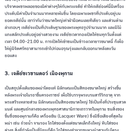
บริจาคเพชรพลอยของมีค่าต่างๆให้กับพระเจดีย์ ทำให้เจดีย์องค์นี้มีเครื่อง
ประดับมีค่าเป็นจำนวนมากหลายพันชิ้น โดยเฉพาะเพชรที่ประดับอยู่บน
ยอดเจดีย์นั้น เขาว่ากันว่าขนาดใหญ่เท่าฝ่ามือคนเลยทีเดียว และส่วนด้าน
ล่างรอบๆ เจดีย์จะเป็นที่ประดิษฐานของพระพุทธรูปจำนวนมาก และมีไม้
แกะสลักประดับอยู่อย่างสวยงาม เจดีย์ชเวดากองเปิดให้ชมทุกวันตั้งแต่
เวลา 04.00-21.00 น. การเปิดให้เข้าชมเป็นช้าวงเวลายาวขนาดนี้ ก็เพื่อ
ให้ผู้มีจิตศรัทธาสามารถเข้าไปก่อนอรุณรุ่งและกลับออกมาหลังตะวัน
ยอแสง
3. เจดีย์ชเวซานดอว์ เมืองพุกาม
เป็นสถูปดั้งเดิมของพม่าโดยแท้ มีลักษณะเป็นสีทองขนาดใหญ่ สร้างขึ้น
หลังพระเจ้าอโนรธาขึ้นครองราชย์ เพื่อใช้บรรจุพระบรมสารีริกธาตุ จาก
พระสรีระหลายส่วน มีลักษณะเป็นสีทองขนาดใหญ่ ใช้เป็นทั้งที่ประชุมสวด
มนต์ และศูนย์กลางของพระพุทธศาสนานิกายเถรวาทในพุกาม ชมสิ่งของ
ขึ้นชื่อของพุกามก็คือ เครื่องเขิน (Lacquer Ware) ซึ่งมีชื่อเสียงที่สุดใน
พม่า เช่น ถ้วยน้ำ จานรอง โถใส่ของตั้งแต่ขนาดเล็กถึงใหญ่ หีบใส่ของ
ต่างๆ สิ่งที่กำลังเป็นที่นิยมก็คือ โถใส่ของทำจากขนหางม้าสานกับโครง