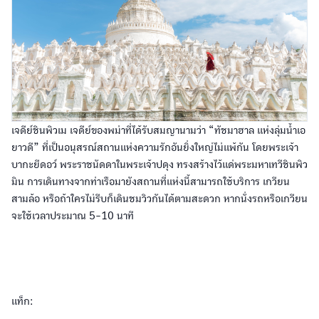
เจดีย์ชินพิวเม เจดีย์ของพม่าที่ได้รับสมญานามว่า “ทัชมาฮาล แห่งลุ่มน้ำเอ
ยาวดี” ที่เป็นอนุสรณ์สถานแห่งความรักอันยิ่งใหญ่ไม่แพ้กัน โดยพระเจ้า
บากะยีดอว์ พระราชนัดดาในพระเจ้าปดุง ทรงสร้างไว้แด่พระมหาเทวีชินพิว
มิน การเดินทางจากท่าเรือมายังสถานที่แห่งนี้สามารถใช้บริการ เกวียน
สามล้อ หรือถ้าใครไม่รีบก็เดินชมวิวกันได้ตามสะดวก หากนั่งรถหรือเกวียน
จะใช้เวลาประมาณ 5-10 นาที
แท็ก: