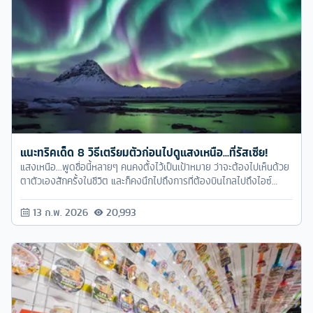
แนะทริคเด็ด 8 วิธีเตรียมตัวก่อนไปดูแสงเหนือ...ที่รัสเซีย!
แสงเหนือ...พูดชื่อนี้หลายๆ คนคงตั้งไว้เป็นเป้าหมาย ว่าจะต้องไปเห็นด้วย
ตาตัวเองสักครั้งในชีวิต และก็คงนึกไปถึงการที่ต้องบินไกลไปถึงไอซ์
แลนด์ พร้อมกับค่าใช้จ่ายที่แพงมว๊ากก แต่น้อยคนนักที่จะคิดถึงประเทศที่
ใกล้กว่า และถูกกว่าไอซ์แลนด์ แถมยังไม่ต้องขอวีซ่าอีก นั่นก็คือ ประเทศ
13 ก.พ. 2026
20,993
รัสเซีย นั่นเอง