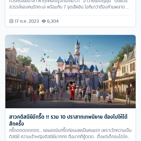
ทัวร์ครับขออาสา พาทุกคนไปรู้จักโอกินาว่า " ฮาวายของญี่ปุ่น " ดินแดน
สวรรค์ของคนรักทะเล พร้อมกับ 7 จุดเช็คอิน โอกินาว่าต้องห้ามพลาด 🌊
☀️
17 ต.ค. 2023
6,304
สาวกดิสนีย์มีกรี๊ด !! รวม 10 ปราสาทเทพนิยาย ต้องไปให้ได้
สักครั้ง
กรี๊ดดดดดดดดด… ขอแอดมินกรี๊ดก่อนเลยเป็นคนแรก เพราะรักความเป็น
ดิสนีย์ ความเจ้าหญิงดิสนีย์มากกก ถึงมากที่ซู้ดดด.. ตั้งแต่เด็กจนโตใคร