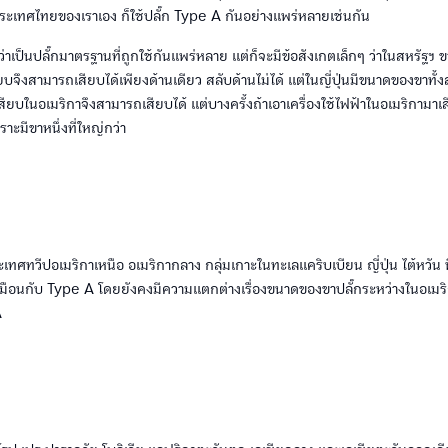
ประเทศไทยของเราเอง ก็ใช้ปลั๊ก Type A กันอย่างแพร่หลายเช่นกัน
่าเป็นปลั๊กมาตรฐานที่ถูกใช้กันแพร่หลาย แต่ก็จะมีข้อสังเกตเล็กๆ ว่าในสหรัฐฯ ขา
ยบจึงสามารถเสียบได้เพียงด้านเดียว สลับด้านไม่ได้ แต่ในญี่ปุ่นมีขนาดของขาทั้ง
ปเสียบในอเมริกาจึงสามารถเสียบได้ แต่บางครั้งถ้าเอาเครื่องใช้ไฟฟ้าในอเมริกามาเส
ราะมีขาหนึ่งที่ใหญ่กว่า
เทศทวีปอเมริกาเหนือ อเมริกากลาง กลุ่มเกาะในทะเลแคริบเบียน ญี่ปุ่น ไต้หวัน ฟ
หมือนกับ Type A โดยยังคงมีความแตกต่างเรื่องขนาดของขาปลั๊กระหว่างในอเมริกา
A