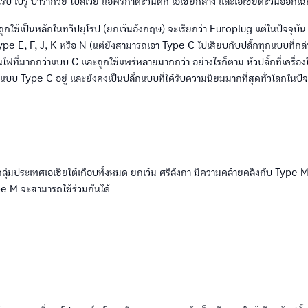
ยุโรป เปรู ปารากวัย โบลิเวีย แอฟริกาตะวันตก เอเชียกลาง และเอเชียตะวันออกเ
ที่ถูกใช้เป็นหลักในทวีปยุโรป (ยกเว้นอังกฤษ) จะเรียกว่า Europlug แต่ในปัจจุบ
ype E, F, J, K หรือ N (แต่ยังสามารถเอา Type C ไปเสียบกับปลั๊กทุกแบบที่กล่า
ไฟที่มากกว่าแบบ C และถูกใช้แพร่หลายมากกว่า อย่างไรก็ตาม หัวปลั๊กที่เครื่อ
แบบ Type C อยู่ และยังคงเป็นปลั๊กแบบที่ได้รับความนิยมมากที่สุดทั่วโลกในปัจ
กลุ่มประเทศเอเชียใต้เกือบทั้งหมด ยกเว้น ศรีลังกา มีความคล้ายคลึงกับ Type
e M จะสามารถใช้ร่วมกันได้