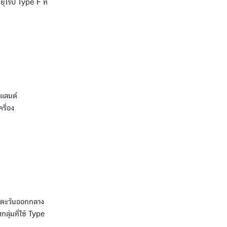
ยุโรป Type F ที่
์แลนด์
รื่อง
ถบตะวันออกกลาง
ลุ่มที่ใช้ Type