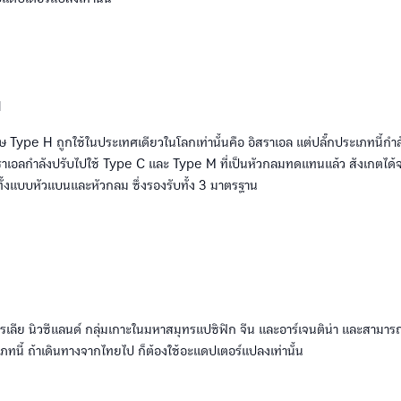
ษ Type H ถูกใช้ในประเทศเดียวในโลกเท่านั้นคือ อิสราเอล แต่ปลั๊กประเภทนี้กำล
สราเอลกำลังปรับไปใช้ Type C และ Type M ที่เป็นหัวกลมทดแทนแล้ว สังเกตได้จ
ั้งแบบหัวแบนและหัวกลม ซึ่งรองรับทั้ง 3 มาตรฐาน
ตรเลีย นิวซีแลนด์ กลุ่มเกาะในมหาสมุทรแปซิฟิก จีน และอาร์เจนติน่า และสามารถ
เภทนี้ ถ้าเดินทางจากไทยไป ก็ต้องใช้อะแดปเตอร์แปลงเท่านั้น