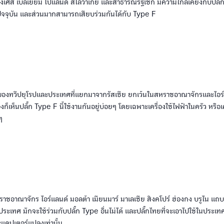
่งเศส เบลเยี่ยม โปแลนด์ สโลวาเกีย และสาธารณรัฐเช็ก มีความใกล้เคียงกับปลั๊ก
ัจจุบัน และส่วนมากสามารถเสียบร่วมกันได้กับ Type F
ของทวีปยุโรปและประเทศที่แยกมาจากรัสเซีย ยกเว้นในสหราชอาณาจักรและไอร
็เห็นปลั๊ก Type F นี้ใช้งานกันอยู่บ่อยๆ โดยเฉพาะเครื่องใช้ไฟฟ้าในครัว หรือเค
ๆ
าชอาณาจักร ไอร์แลนด์ มอลต้า เมียนมาร์ มาเลเซีย สิงคโปร์ ฮ่องกง บรูไน แ
ะเทศ มักจะใช้ร่วมกับปลั๊ก Type อื่นไม่ได้ และปลั๊กไทยที่จะเอาไปใช้ในประเทศก
ะแดปเตอร์แปลงเท่านั้น