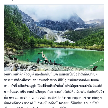
อุทยานหย่าติงตั้งอยู่เต้าเฉิงใกล้กับทิเบต แน่นอนขึ้นชื่อว่าใกล้กับทิเบต
ธรรมชาติต้องมีความสวยงามอย่างมาก ที่นี่มีภูเขาเป็นฉากหลังแบบอลัง
กาลแล้วยิ่งเป็นช่วงฤดูใบไม้เปลี่ยนสีแล้วนั้นยิ่งทำให้อุทยานหย่าติงมีเสน่ห์
มากขึ้นเพราะมีฉากหลังเป็นภูเขาหิมะผสมกับใบไม้สีเหลืองส้มตัดกันเป็นวิว
ที่สวยงามมากจริงๆ อีกทั้งยังมีทะเลสีฟ้าใสที่ช่างภาพทุกคนต่างพากันพูด
เป็นคำเดียวว่า สวรรค์ ไม่ว่าจะหันกล้องไปทางไหนก็มีแต่มุมสวยๆ ทั้งนั้น