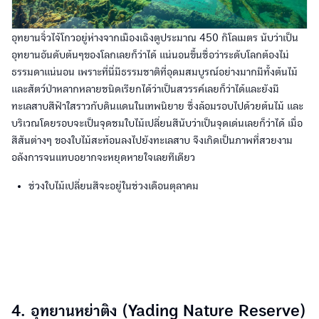
อุทยานจิ่วไจ้โกวอยู่ห่างจากเมืองเฉิงตูประมาณ 450 กิโลเมตร นับว่าเป็น
อุทยานอันดับต้นๆของโลกเลยก็ว่าได้ แน่นอนขึ้นชื่อว่าระดับโลกต้องไม่
ธรรมดาแน่นอน เพราะที่นี่มีธรรมชาติที่อุดมสมบูรณ์อย่างมากมีทั้งต้นไม้
และสัตว์ป่าหลากหลายชนิดเรียกได้ว่าเป็นสวรรค์เลยก็ว่าได้และยังมี
ทะเลสาบสีฟ้าใสราวกับดินแดนในเทพนิยาย ซึ่งล้อมรอบไปด้วยต้นไม้ และ
บริเวณโดยรอบจะเป็นจุดชมใบไม้เปลี่ยนสีนับว่าเป็นจุดเด่นเลยก็ว่าได้ เมื่อ
สีสันต่างๆ ของใบไม้สะท้อนลงไปยังทะเลสาบ จึงเกิดเป็นภาพที่สวยงาม
อลังการจนแทบอยากจะหยุดหายใจเลยทีเดียว
ช่วงใบไม้เปลี่ยนสีจะอยู่ในช่วงเดือนตุลาคม
4. อุทยานหย่าติง (Yading Nature Reserve)