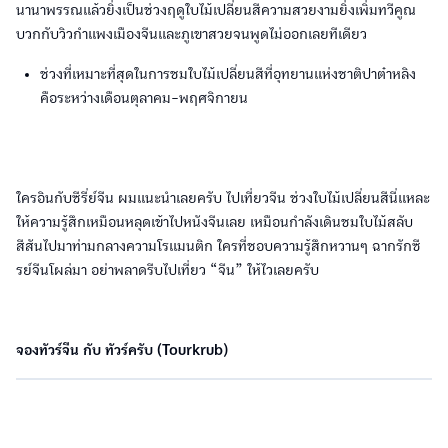
นานาพรรณแล้วยิ่งเป็นช่วงฤดูใบไม้เปลี่ยนสีความสวยงามยิ่งเพิ่มทวีคูณ
บวกกับวิวกำแพงเมืองจีนและภูเขาสวยจนพูดไม่ออกเลยทีเดียว
ช่วงที่เหมาะที่สุดในการชมใบไม้เปลี่ยนสีที่อุทยานแห่งชาติปาต๋าหลิง
คือระหว่างเดือนตุลาคม-พฤศจิกายน
ใครอินกับซีรี่ย์จีน ผมแนะนำเลยครับ ไปเที่ยวจีน ช่วงใบไม้เปลี่ยนสีนี่แหละ
ให้ความรู้สึกเหมือนหลุดเข้าไปหนังจีนเลย เหมือนกำลังเดินชมใบไม้สลับ
สีสันไปมาท่ามกลางความโรแมนติก ใครที่ชอบความรู้สึกหวานๆ ฉากรักซี
รย์จีนโผล่มา อย่าพลาดรีบไปเที่ยว “จีน” ให้ไวเลยครับ
จองทัวร์จีน กับ ทัวร์ครับ (Tourkrub)