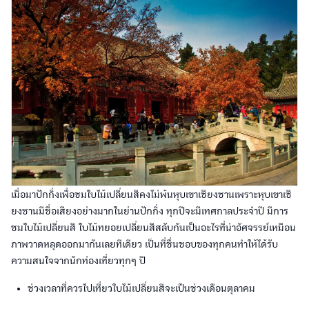
เมื่อมาปักกิ่งเพื่อชมใบไม้เปลี่ยนสีคงไม่พ้นหุบเขาเซียงซานเพราะหุบเขาเซี
ยงซานมีชื่อเสียงอย่างมากในย่านปักกิ่ง ทุกปีจะมีเทศกาลประจำปี มีการ
ชมใบไม้เปลี่ยนสี ใบไม้ทยอยเปลี่ยนสีสลับกันเป็นอะไรที่น่าอัศจรรย์เหมือน
ภาพวาดหลุดออกมากันเลยทีเดียว เป็นที่ชื่นชอบของทุกคนทำให้ได้รับ
ความสนใจจากนักท่องเที่ยวทุกๆ ปี
ช่วงเวลาที่ควรไปเที่ยวใบไม้เปลี่ยนสีจะเป็นช่วงเดือนตุลาคม