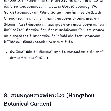
ในสิบของประเทศเลยก็ได้ มีความยาวถึง 310 กิโลเมตร สามารถแบ่งได้
เป็น 3 ช่องแคบช่องแคบชวีถัง (Qutang Gorge) ช่องแคบอู (Wu
Gorge) ช่องแคบซีหลิง (Xiling Gorge) โดยเริ่มที่เมืองไป๋ตี้ (Baidi
Cheng) ของมหานครฉงชิ่งทางตะวันตกของจีนไปจบที่หนานจินพาส
(Nanjin Pass) ที่เมืองอี๋ชาง มณฑลหูเป่ยทางตะวันออกของจีน แน่นอนว่า
มีแม่น้ำก็ต้องมีบริการล่องเรือชมวิวธรรมชาติช่องแคบทั้ง 3 สามารถมอง
เห็นภูเขาสูงตลอดเส้นทางการล่องเรือ ไฮไลท์สำคัญคือสามารถมองเห็น
ใบไม้ที่กำลังเปลี่ยนสีตลอดเส้นทาง สวยงามจับจิต
ช่วงที่เกิดใบไม้เปลี่ยนสีจะเกิดในช่วงเดือนตุลาคมดังนั้นจะเป็นช่วงที่
นักท่องเที่ยวเยอะเป็นพิเศษ
8. สวนพฤกษศาสตร์หางโจว (Hangzhou
Botanical Garden)