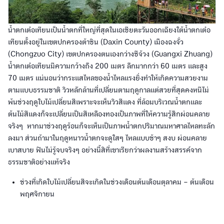
น้ำตกเต๋อเทียนเป็นน้ำตกที่ใหญ่ที่สุดในเอเชียตะวันออกเฉียงใต้น้ำตกเต๋อ
เทียนตั้งอยู่ในเขตปกครองต้าซิน (Daxin County) เมืองฉงจั่ว
(Chongzuo City) เขตปกครองตนเองกว่างซีจ้วง (Guangxi Zhuang)
น้ำตกเต๋อเทียนมีความกว้างถึง 200 เมตร ลึกมากกว่า 60 เมตร และสูง
70 เมตร แน่นอนว่ากระแสไหลของน้ำไหลแรงยิ่งทำให้เกิดความสวยงาม
ตามแบบธรรมชาติ วิวหลักล้านที่เปลี่ยนตามฤดูกาลแต่สวยที่สุดคงหนีไม่
พ้นช่วงฤดูใบไม้เปลี่ยนสีเพราะจะเห็นวิวสีแดง ที่ล้อมบริเวณน้ำตกและ
ต้นไม้สีแดงก็จะเปลี่ยนเป็นสีเหลืองทองเป็นภาพที่ให้ความรู้สึกผ่อนคลาย
จริงๆ หากมาช่วงฤดูร้อนก็จะเห็นเป็นภาพน้ำตกปริมาณมหาศาลไหลทะลัก
ลงมา ส่วนถ้ามาในฤดูหนาวน้ำตกจะดูใสๆ ไหลแบบช้าๆ สงบ ผ่อนคลาย
เบาสบาย ฟินไม่รู้จบจริงๆ อย่างนี้สิที่เขาเรียกว่าผลงานสร้างสรรค์จาก
ธรรมชาติอย่างแท้จริง
ช่วงที่เกิดใบไม้เปลี่ยนสีจะเกิดในช่วงเดือนต้นเดือนตุลาคม – ต้นเดือน
พฤศจิกายน