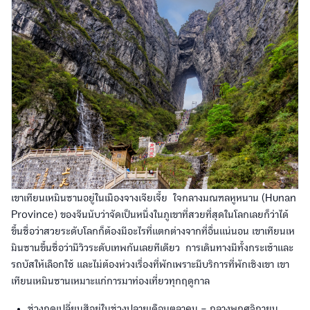
เขาเทียนเหมินซานอยู่ในเมืองจางเจียเจี้ย ใจกลางมณฑลหูหนาน (Hunan
Province) ของจีนนับว่าจัดเป็นหนึ่งในภูเขาที่สวยที่สุดในโลกเลยก็ว่าได้
ขึ้นชื่อว่าสวยระดับโลกก็ต้องมีอะไรที่แตกต่างจากที่อื่นแน่นอน เขาเทียนเห
มินซานขึ้นชื่อว่ามีวิวระดับเทพกันเลยทีเดียว การเดินทางมีทั้งกระเช้าและ
รถบัสให้เลือกใช้ และไม่ต้องห่วงเรื่องที่พักเพราะมีบริการที่พักเชิงเขา เขา
เทียนเหมินซานเหมาะแก่การมาท่องเที่ยวทุกฤดูกาล
ช่วงฤดูเปลี่ยนสีอยู่ในช่วงปลายเดือนตุลาคม – กลางพฤศจิกายน