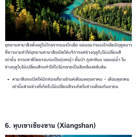
อุทยานคานาสือตั้งอยู่ไม่ไกลจากมองโกเลีย แน่นอนว่ามองโกเลียมีฤดูหนาว
ที่ยาวนานทำให้อุทยานคานาสือเปิดให้บริการแค่ช่วงฤดูใบไม้เปลี่ยนสี
เท่านั้น ธรรมชาติโดยรอบจะเป็นทุ่งหญ้า พื้นป่า ภูเขาหิมะ และแม่น้ำ ใน
ช่วงฤดูใบไม้เปลี่ยนสีจะทำให้ใบไม้กลายเป็นสีเหลืองสลับส้ม
คานาสือจะเปิดให้นักท่องเที่ยวเข้าแค่เดือนพฤษภาคม – เดือนตุลาคม
เท่านั้นส่วนช่วงที่เกิดใบไม้เปลี่ยนสีจะเกิดในช่วงเดือนกันยายน
6. หุบเขาเซียงซาน (Xiangshan)