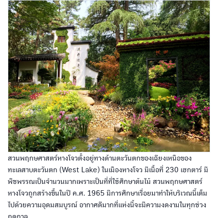
สวนพฤกษศาสตร์หางโจวตั้งอยู่ทางด้านตะวันตกของเฉียงเหนือของ
ทะเลสาบตะวันตก (West Lake) ในเมืองหางโจว มีเนื้อที่ 230 เฮกตาร์ มี
พืชพรรณเป็นจำนวนมากเพราะเป็นที่ที่ใช้ศึกษาต้นไม้ สวนพฤกษศาสตร์
หางโจวถูกสร้างขึ้นในปี ค.ศ. 1965 มีการศึกษาเรื่อยมาทำให้บริเวณนี้เต็ม
ไปด้วยความอุดมสมบูรณ์ อากาศดีมากที่แห่งนี้จะมีความงดงามในทุกช่วง
ฤดูกาล