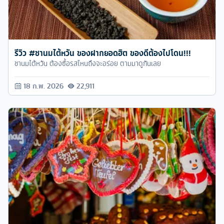
รีวิว #ชานมไต้หวัน ของฝากยอดฮิต ของดีต้องไปโดน!!!
ชานมไต้หวัน ต้องซื้อรสไหนถึงจะอร่อย ตามมาดูกันเลย
18 ก.พ. 2026
22,911