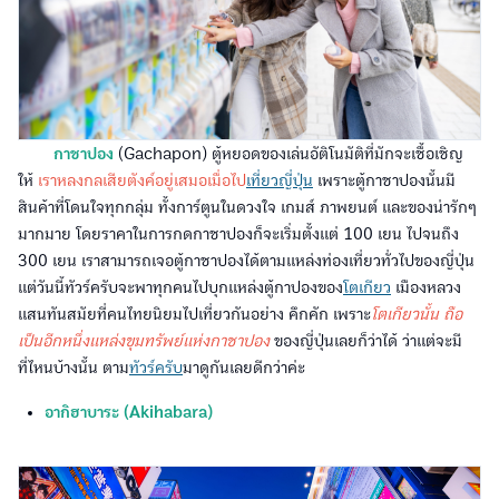
กาชาปอง
(Gachapon) ตู้หยอดของเล่นอัติโนมัติที่มักจะเชื้อเชิญ
ให้
เราหลงกลเสียตังค์อยู่เสมอเมื่อไป
เที่ยวญี่ปุ่น
เพราะตู้กาชาปองนั้นมี
สินค้าที่โดนใจทุกกลุ่ม ทั้งการ์ตูนในดวงใจ เกมส์ ภาพยนต์ และของน่ารักๆ
มากมาย โดยราคาในการกดกาชาปองก็จะเริ่มตั้งแต่ 100 เยน ไปจนถึง
300 เยน เราสามารถเจอตู้กาชาปองได้ตามแหล่งท่องเที่ยวทั่วไปของญี่ปุ่น
แต่วันนี้ทัวร์ครับจะพาทุกคนไปบุกแหล่งตู้กาปองของ
โตเกียว
เมืองหลวง
แสนทันสมัยที่คนไทยนิยมไปเที่ยวกันอย่าง คึกคัก เพราะ
โตเกียวนั้น ถือ
เป็นอีกหนึ่งแหล่งขุมทรัพย์แห่งกาชาปอง
ของญี่ปุ่นเลยก็ว่าได้ ว่าแต่จะมี
ที่ไหนบ้างนั้น ตาม
ทัวร์ครับ
มาดูกันเลยดีกว่าค่ะ
อากิฮาบาระ (Akihabara)