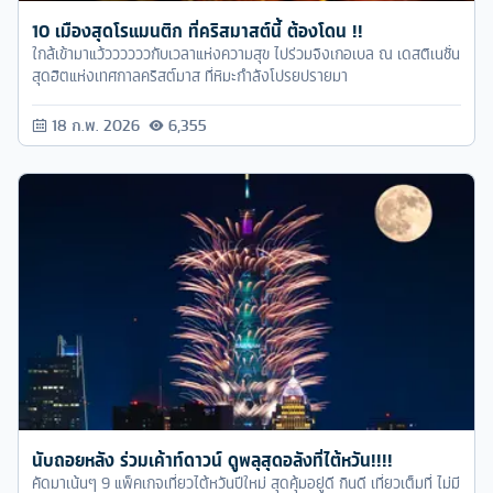
10 เมืองสุดโรแมนติก ที่คริสมาสต์นี้ ต้องโดน !!
ใกล้เข้ามาแว้ววววววกับเวลาแห่งความสุข ไปร่วมจิงเกอเบล ณ เดสติเนชั่น
สุดฮิตแห่งเทศกาลคริสต์มาส ที่หิมะกำลังโปรยปรายมา
18 ก.พ. 2026
6,355
นับถอยหลัง ร่วมเค้าท์ดาวน์ ดูพลุสุดอลังที่ไต้หวัน!!!!
คัดมาเน้นๆ 9 แพ็คเกจเที่ยวไต้หวันปีใหม่ สุดคุ้มอยู่ดี กินดี เที่ยวเต็มที่ ไม่มี