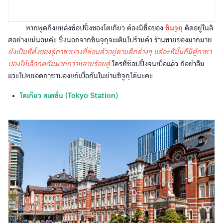
หากพูดถึงแหล่งช้อปปิ้งของโตเกียว ต้องมีชื่อของ
ชินจูกุ
ติดอยู่ในลิ
สอย่างแน่นอนค่ะ ซึ่งนอกจากชินจุกุจะเต็มไปร้านค้า ร้านขายของมากมาย
ยังเป็นที่ตั้งของตู้กาชาปองที่ซ่อนตัวอยู่ตามตึกต่างๆ แต่ละที่นั้นก็มีตู้กาชา
ปองให้เลือกดกันมากกว่าหลายร้อยตู้
ใครที่ช้อปปิ้งจนเบื่อแล้ว ก็อย่าลืม
แวะไปหยอดกาชาปองแก้เบื่อกันในย่านชิจูกุได้นะคะ
โตเกียว สเตชั่น (Tokyo Station)