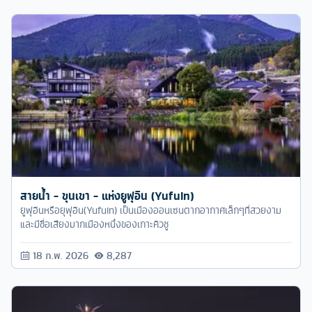
สายน้ำ - ขุนเขา - แห่งยูฟุอิน (Yufuin)
ยูฟุอินหรือยุฟุอิน(Yufuin) เป็นเมืองออนเซนตากอากาศเล็กๆที่สวยงาม
และมีชื่อเสียงมากเมืองหนึ่งของเกาะคิวชู
18 ก.พ. 2026
8,287