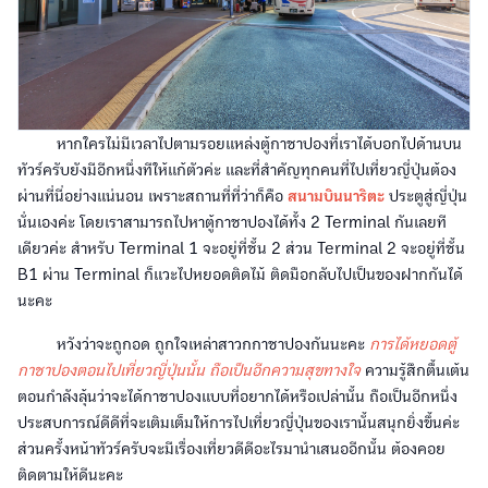
หากใครไม่มีเวลาไปตามรอยแหล่งตู้กาชาปองที่เราได้บอกไปด้านบน
ทัวร์ครับยังมีอีกหนึ่งทีให้แก้ตัวค่ะ และที่สำคัญทุกคนที่ไปเที่ยวญี่ปุ่นต้อง
ผ่านที่นี่อย่างแน่นอน เพราะสถานที่ที่ว่าก็คือ
สนามบินนาริตะ
ประตูสู่ญี่ปุ่น
นั่นเองค่ะ โดยเราสามารถไปหาตู้กาชาปองได้ทั้ง 2 Terminal กันเลยที
เดียวค่ะ สำหรับ Terminal 1 จะอยู่ที่ชั้น 2 ส่วน Terminal 2 จะอยู่ที่ชั้น
B1 ผ่าน Terminal ก็แวะไปหยอดติดไม้ ติดมือกลับไปเป็นของฝากกันได้
นะคะ
หวังว่าจะถูกอด ถูกใจเหล่าสาวกกาชาปองกันนะคะ
การได้หยอดตู้
กาชาปองตอนไปเที่ยวญี่ปุ่นนั้น ถือเป็นอีกความสุขทางใจ
ความรู้สึกตื้นเต้น
ตอนกำลังลุ้นว่าจะได้กาชาปองแบบที่อยากได้หรือเปล่านั้น ถือเป็นอีกหนึ่ง
ประสบการณ์ดีดีที่จะเติมเต็มให้การไปเที่ยวญี่ปุ่นของเรานั้นสนุกยิ่งขึ้นค่ะ
ส่วนครั้งหน้าทัวร์ครับจะมีเรื่องเที่ยวดีดีอะไรมานำเสนออีกนั้น ต้องคอย
ติดตามให้ดีนะคะ