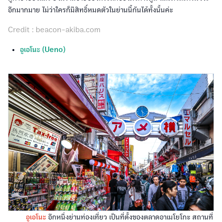
อีกมากมาย ไม่ว่าใครก็มีสิทธิ์หมดตัวในย่านนี้กันได้ทั้งนั้นค่ะ
Credit : beacon-akiba.com
อูเอโนะ (Ueno)
อูเอโนะ
อีกหนึ่งย่านท่องเที่ยว เป็นที่ตั้งของตลาดอาเมโยโกะ สถานที่