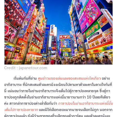
Credit : japanetour.com
เริ่มต้นกันที่ย่าน
ศูนย์รวมของเล่นและของสะสมแห่งโตเกียว
อย่าง
อากิฮาบาระ ที่นักสะสมตัวละครมังงะนิยมไปตามหาตัวละครในดวงใจกันที่
นี่ แน่นอนว่าภายในย่านอากิฮาบาระจึงเต็มไปตู้กาชาปองหลายจุด ซึ่งตู้กา
ชาปองถูกติดตั้งในย่านอากิฮาบาระแห่งนี้มายาวนานกว่า 10 ปีเลยทีเดียว
ค่ะ สาวกล่ากาชาปองต่างล่ำลือกันว่า
กาชาปองในย่านอากิฮาบาระแห่งนี้นั้น
เต็มไปกาชาปองหายาก
และมีให้เลือกเยอะมากมายจนเลือกไม่ถูก นอกจาก
ตู้กาชาปองแล้ว ยังมีร้านขายของที่ระลึกของตัวการ์ตูน และตัวละครมังงะ