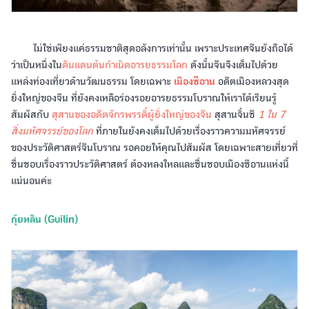
ไม่ใช่เพียงแค่ธรรมชาติสุดอลังการเท่านั้น เพราะประเทศจีนยังถือได้
ว่าเป็นหนึ่งใน
ดินแดนต้นกำเนิดอารยธรรมโลก
ดังนั้นจีนจึงเต็มไปด้วย
แหล่งท่องเที่ยวด้านวัฒนธรรม โดยเฉพาะ
เมืองซีอาน
อดีตเมืองหลวงสุด
ยิ่งใหญ่ของจีน ที่ยังคงเหลือร่องรอยอารยธรรมโบราณให้เราได้เรียนรู้
สัมผัสกับ
สุสานของอดีตจักรพรรดิ์ผู้ยิ่งใหญ่ของจีน
สุสานจิ๋นซี
1 ใน 7
สิ่งมหัศจรรย์ของโลก
ที่ภายในยังคงเต็มไปด้วยเรื่องราวความมหัศจรรย์
ของประวัติศาสตร์จีนโบราณ รอคอยให้คุณไปสัมผัส โดยเฉพาะสายเที่ยวที่
ชื่นชอบเรื่องราวประวัติศาสตร์ ต้องหลงใหลและชื่นชอบเมืองซีอานแห่งนี้
แน่นอนค่ะ
กุ้ยหลิน (Guilin)