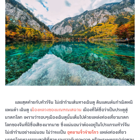
และสุดท้ายกับทัวร์จีน ไม่เข้าร้านเส้นทางเฉินตู ดินแดนต้นกำเนิดหมี
แพนด้า เฉินตู เ
มืองหลวงของมณฑณเสฉวน
เมืองที่ได้ชื่อว่าเป็นประตูสู่
มรดกโลก เพราะว่ารอบๆเมืองเฉินตูนั้นเต็มไปด้วยแหล่งท่องเที่ยวมรดก
โลกของจีนที่มีชื่อเสียงมากมาย ซึ่งแน่นอนว่าต้องอยู่ในโปรแกรมทัวร์จีน
ไม่เข้าร้านอย่างแน่นอน ไม่ว่าจะเป็น
อุทยานจิ่วจ้ายโกว
แหล่งท่องเที่ยว
มรดกโลกทางธรรมชาติที่สวยงามราวกับภาพวาด หรือพระพุทธรูปเล่อซาน