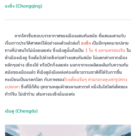
ฉงชิ่ง (Chongqing)
หากใครชื่นชอบบรรยากาศของเมืองแสนทันสมัย ที่ผสมผสานกับ
เรื่องราวประวัติศาสตร์ได้อย่างลงตัวแล้วล่ะก็
ฉงชิ่ง
เป็นอีกจุดหมายปลาย
ทางที่น่าสนใจไม่น้อยเลยค่ะ ซึ่งเฉิงตูนั้นถือเป็น
1 ใน 4 มหานครของจีน
ใน
ตัวเมืองเฉิงตู จึงเต็มไปด้วยสิ่งก่อสร้างแสนทันสมัย ไม่แตกต่างจากเมือง
หลักๆอย่าง เซี่ยงไฮ้ หรือปักกิ่งเลยค่ะ นอกจากจะเพลิดเพลินกับความทัน
สมัยของเมืองแล้ว ที่เฉิงตูยังมีแหล่งท่องเที่ยวธรรมชาติที่ได้รับการขึ้น
ทะเบียนเป็นมรดกโลก กับภาพของ
โรงเตี๊ยมจีนๆ ท่ามกลางหุบเขารูปทรง
แปลกตา
ซึ่งที่นี่ก็คือ อุทยานหลุมฟ้าสะพานสวรรค์ หนึ่งในไฮไลท์เด็ดของ
ทัวร์จีน ไม่เข้าร้าน เส้นทางฉงชิ่งนั่นเองค่ะ
เฉินตู (Chengdu)