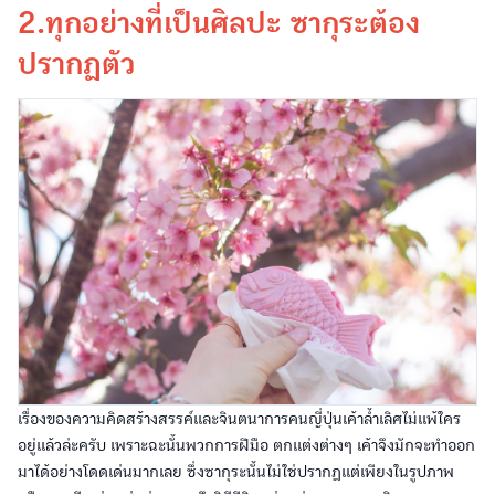
2.ทุกอย่างที่เป็นศิลปะ ซากุระต้อง
ปรากฏตัว
เรื่องของความคิดสร้างสรรค์และจินตนาการคนญี่ปุ่นเค้าล้ำเลิศไม่แพ้ใคร
อยู่แล้วล่ะครับ เพราะฉะนั้นพวกการฝีมือ ตกแต่งต่างๆ เค้าจึงมักจะทำออก
มาได้อย่างโดดเด่นมากเลย ซึ่งซากุระนั้นไม่ใช่ปรากฏแต่เพียงในรูปภาพ