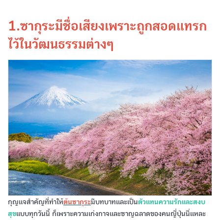
1.ซากุระมีชื่อเสียงเพราะถูกสอดแทรก
ไว้ในวัฒนธรรมต่างๆ
กุญแจสำคัญที่ทำให้
ต้นซากุระ
มีบทบาทและเป็น
ตัวแทนความรักและสงบ
สุข
แบบทุกวันนี้ ก็เพราะความเก่งกาจและชาญฉลาดของคนญี่ปุ่นนี่แหละ