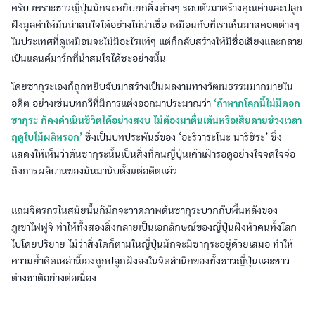
ครับ เพราะชาวญี่ปุ่นมักจะหยิบยกสิ่งต่างๆ รอบตัวมาสร้างคุณค่าและปลูก
ฝังมูลค่าให้มันน่าสนใจได้อย่างไม่น่าเชื่อ เหมือนกับที่เราเห็นมาสคอตต่างๆ
ในประเทศที่ดูเหมือนจะไม่มีอะไรแท้ๆ แต่ก็กลับสร้างให้มีชื่อเสียงและกลาย
เป็นแลนด์มาร์กที่น่าสนใจได้ซะอย่างนั้น
โดยซากุระเองก็ถูกหยิบจับมาสร้างเป็นผลงานทางวัฒนธรรมมากมายใน
อดีต อย่างเช่นบทกวีที่มีการแต่งออกมาประมาณว่า
‘ถ้าหากโลกนี้ไม่มีดอก
ซากุระ ก็คงดำเนินชีวิตได้อย่างสงบ ไม่ต้องมาตื่นเต้นหรือเสียดายช่วงเวลา
ฤดูใบไม้ผลิหรอก’
ซึ่งเป็นบทประพันธ์ของ ‘อะริวาระโนะ นาริฮิระ’ ซึ่ง
แสดงให้เห็นว่าต้นซากุระนั้นเป็นสิ่งที่คนญี่ปุ่นเค้าเฝ้ารอดูอย่างใจจดใจจ่อ
ถึงการผลิบานของมันมานับตั้งแต่อดีตแล้ว
แถมจิตรกรในสมัยนั้นก็มักจะวาดภาพต้นซากุระบวกกับพื้นหลังของ
ภูเขาไฟฟูจิ ทำให้ทั้งสองสิ่งกลายเป็นเอกลักษณ์ของญี่ปุ่นฝังหัวคนทั้งโลก
ไปโดยปริยาย ไม่ว่าสิ่งใดก็ตามในญี่ปุ่นมักจะมีซากุระอยู่ด้วยเสมอ ทำให้
ความย้ำคิดเหล่านี้เองถูกปลูกฝังลงในจิตสำนึกของทั้งชาวญี่ปุ่นและชาว
ต่างชาติอย่างต่อเนื่อง