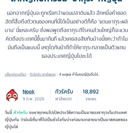
นอกจากญี่ปุ่นจะถูกเรียกว่าแดนปลาดิบแล้ว อีกหนึ่งคำยอด
ฮิตที่สื่อถึงตัวตนของคนที่นี่ได้เป็นอย่างดีก็คือ ‘แดนซากุระผลิ
บาน’ นี่แหละครับ ซึ่งพอพูดถึงซากุระทีไรคนส่วนใหญ่ก็จะแวบ
คิดถึงประเทศนี้ขึ้นมาทันที แล้วเคยสงสัยกันบ้างมั้ยคะว่าทำไม
มันถึงเป็นแบบนี้ เหตุใดกันน้าที่ทำให้ซากุระกลายเป็นตัวแทน
ของประเทศญี่ปุ่นไปซะได้
บล็อกท่องเที่ยว
ทัวร์ครับ พาอัพเดต
4 เหตุผล ทำไมคนญี่ปุ่นถึงให้
ความสำคัญกับการชม ‘ซากุระ’
ที่ญี่ปุ่น
Nook
ทัวร์ครับ
18,892
9 ก.พ. 2026
พาอัพเดต
views
วันนี้
ทัวร์ครับ
จะพาทุกคนไปเปิดประวัติความเป็นมาของซากุระในประเทศ
ญี่ปุ่นกัน ว่ามันมีที่มาที่ไปเป็นยังไงกันบ้างก่อนจะกลายมาเป็นมาสคอตของ
ญี่ปุ่นได้