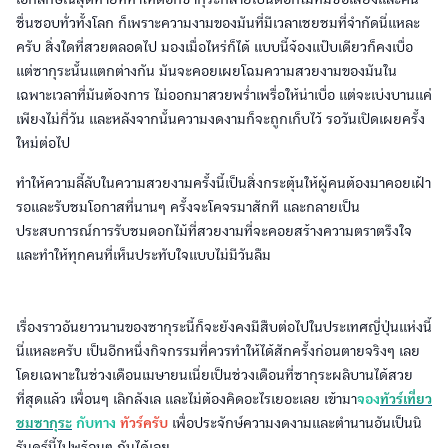
ชื่นชอบทั่วทั้งโลก ก็เพราะความงามของมันที่มีเวลาเชยชมที่จำกัดนี่แหละ
ครับ สิ่งใดที่สวยตลอดไป มองเมื่อไหร่ก็ได้ แบบนี้จ้องแป๊บเดียวก็คงเบื่อ
แต่ซากุระนั้นแตกต่างกัน มันจะคอยเผยโฉมความสวยงามของมันใน
เฉพาะเวลาที่มันต้องการ ไม่ออกมาสวยพร่ำเพรื่อให้น่าเบื่อ แต่จะเบ่งบานแค่
เพียงไม่กี่วัน และหลังจากนั้นความงดงามก็จะถูกเก็บไว้ รอวันเปิดเผยครั้ง
ใหม่ต่อไป
ทำให้ความลี้ลับในความสวยงามครั้งนี้เป็นสิ่งกระตุ้นให้ผู้คนต้องมาคอยเฝ้า
รอและรับชมโอกาสที่นานๆ ครั้งจะโคจรมาสักที และกลายเป็น
ประสบการณ์การรับชมดอกไม้ที่สวยงามที่จะคอยสร้างความตราตรึงใจ
และทำให้ทุกคนที่เห็นประทับใจแบบไม่มีวันลืม
เรื่องราวอันยาวนานของซากุระนี้ก็จะยังคงมีสืบต่อไปในประเทศญี่ปุ่นแห่งนี้
นี่แหละครับ เป็นอีกหนึ่งกิจกรรมที่ควรทำให้ได้สักครั้งก่อนตายจริงๆ เลย
โดยเฉพาะในช่วงเดือนเมษายนเนี่ยเป็นช่วงเดือนที่ซากุระผลิบานได้สวย
ที่สุดแล้ว เพื่อนๆ เลิกลังเล และไม่ต้องคิดอะไรเยอะเลย เข้ามา
จอง
ทัวร์เที่ยว
ชมซากุระ
กับทาง
ทัวร์ครับ
เพื่อประจักษ์ความงดงามและตำนานอันเป็นนิ
รันดฺร์นี้ไปพร้อมๆ กันได้เลย