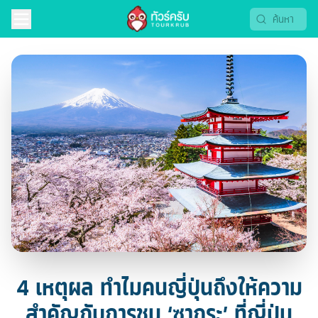
4 เหตุผล ทำไมคนญี่ปุ่นถึงให้ความ
สำคัญกับการชม ‘ซากุระ’ ที่ญี่ปุ่น