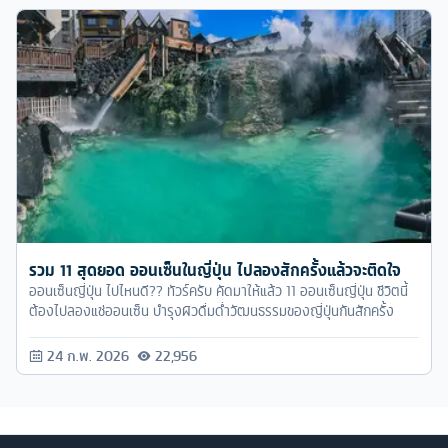
รวม 11 สุดยอด ออนเซ็นในญี่ปุ่น ไปลองสักครั้งแล้วจะติดใจ
ออนเซ็นญี่ปุ่น ไปไหนดี?? ทัวร์ครับ คัดมาให้แล้ว 11 ออนเซ็นญี่ปุ่น ชีวิตนี้
ต้องไปลองแช่ออนเซ็น บำรุงผิวดื่มด่ำวัฒนธรรมของญี่ปุ่นกันสักครั้ง
24 ก.พ. 2026
22,956