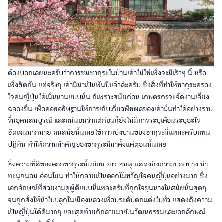
ต้องบอกเลยนะครับว่าการชมซากุระในบ้านเค้าไม่ใช่เพิ่งจะมีเร็วๆ นี้ หรือ
เพิ่งฮิตกัน แต่จริงๆ เค้ามีมาเป็นพันปีแล้วล่ะครับ ซึ่งสิ่งที่ทำให้ซากุระครอง
ใจคนญี่ปุ่นได้เนิ่นนานแบบนั้น ก็เพราะสมัยก่อน เกษตรกรจะจัดงานเลี้ยง
ฉลองขึ้น เพื่อคอยอธิษฐานให้การเก็บเกี่ยวพืชผลของเค้านั้นทำได้อย่างราบ
รื่นอุดมสมบูรณ์ และแน่นอนว่าแต่ก่อนก็ยังไม่มีการระบุเดือนระบุอะไร
ชัดเจนมากมาย คนสมัยนั้นเลยใช้การเบ่งบานของซากุระนี่แหละครับแทน
ปฏิทิน ทำให้ความสำคัญของซากุระมีมาตั้งแต่ตอนนั้นเลย
ซึ่งความที่สีของดอกซากุระนั้นอ่อน ขาว ชมพู แสดงถึงความบอบบาง น่า
ทะนุถนอม อ่อนโยน ทำให้กลายเป็นดอกไม้ขวัญใจคนญี่ปุ่นอย่างมาก ซึ่ง
เอกลักษณ์ที่สวยงามดูผู้ดีแบบนี้แหละครับที่ถูกใจขุนนางในสมัยนั้นสุดๆ
จนถูกสั่งให้นำไปปลูกในเมืองหลวงเพื่อประดับตกแต่งไปทั่ว แสดงถึงความ
เป็นญี่ปุ่นได้ดีมากๆ และสุดท้ายก็กลายมาเป็นวัฒนธรรมและเอกลักษณ์