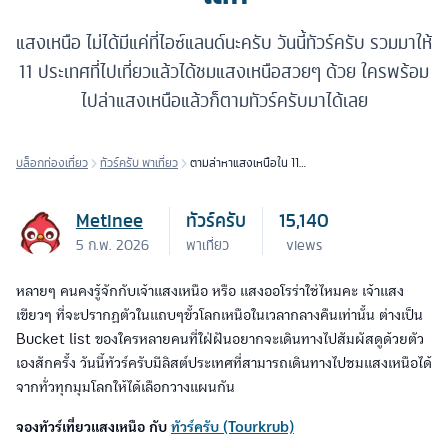
แสงเหนือ ไม่ได้มีแค่ที่ไอซ์แลนด์นะครับ วันนี้ทัวร์ครับ รวมมาให้
11 ประเทศที่ไปเที่ยวแล้วได้ชมแสงเหนือสวยๆ ด้วย ใครพร้อม
ไปล่าแสงเหนือแล้วก็ตามทัวร์ครับมาได้เลย
บล็อกท่องเที่ยว
ทัวร์ครับ พาเที่ยว
ตามล่าหาแสงเหนือใน 11
ประเทศทั่วโลก
Metinee
ทัวร์ครับ
15,140
5 ก.พ. 2026
พาเที่ยว
views
หลายๆ คนคงรู้จักกับเจ้าแสงเหนือ หรือ แสงออโรร่าใช่ไหมคะ เจ้าแสง
เขียวๆ ที่จะปรากฏตัวในแถบๆขั้วโลกเหนือในเวลากลางคืนเท่านั้น ต่างเป็น
Bucket list ของใครหลายคนที่ใฝ่ฝันอยากจะเดินทางไปสัมผัสดูด้วยตัว
เองสักครั้ง วันนี้ทัวร์ครับมีลิสต์ประเทศที่สามารถเดินทางไปชมแสงเหนือได้
จากทั่วทุกมุมโลกให้ได้เลือกวางแผนกัน
จองทัวร์เที่ยวแสงเหนือ กับ
ทัวร์ครับ (Tourkrub)