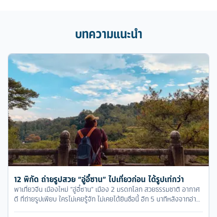
บทความแนะนำ
12 พิกัด ถ่ายรูปสวย “อู่อี๋ซาน” ไปเที่ยวก่อน ได้รูปเท่กว่า
พาเที่ยวจีน เมืองใหม่ “อู่อี๋ซาน” เมือง 2 มรดกโลก สวยธรรมชาติ อากาศ
ดี ที่ถ่ายรูปเพียบ ใครไม่เคยรู้จัก ไม่เคยได้ยินชื่อนี้ อีก 5 นาทีหลังจากอ่าน
บทความนี้จบ จะทำให้คุณอยากไปเที่ยวอู่อี๋ซานทันที