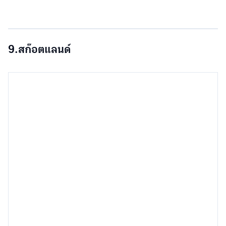
9.สก๊อตแลนด์