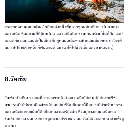
ประเทศแถบสแกนดิเนเวียอีกแห่งหนึ่งที่หลายๆคนมักเดินทางไปตามหา
แสงเหนือ ซึ่งสถานที่ที่นิยมไปล่าแสงเหนือในประเทศนอร์เวย์นั้นก็คือ แลป
แลนด์ค่ะ แลปแลนด์เป็นเมืองที่อยู่ตอนเหนือของฟินแลนด์เลยค่ะ ถ้าใครที่
อยากไปล่าแสงเหนือที่ฟินแลนด์ แนะนำให้ไปช่วงเดือนสิงหาคมนะ :)
8.รัสเซีย
รัสเซียเป็นอีกประเทศที่เราสามารถไปล่าแสงเหนือได้แบบไม่ต้องขอวีซ่า
สามารถบินไปจากเมืองไทยได้เลยค่ะ ที่รัสเซียเองก็มีสถานที่สำหรับการชม
แสงเหนือด้วยนะนั้นก็คือที่เมทอง เมอร์มังส์ก ซึ่งอยู่ทางตอนเหนือของ
รัสเซียค่ะ อ้อ นอกจากการดูแสงออโรร่าแล้ว อย่าลืมไปลองตกปลาน้ำแข็งดู
ด้วยนะ