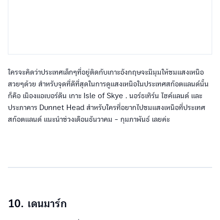
ใครจะคิดว่าประเทศเล็กๆที่อยู่ติดกับเกาะอังกฤษจะมีมุมให้ชมแสงเหนือ
สวยๆด้วย สำหรับจุดที่ดีที่สุดในการดูแสงเหนือในประเทศสก๊อตแลนด์นั้น
ก็คือ เมืองแอเบอร์ดีน เกาะ Isle of Skye . นอร์ธเทิร์น ไฮค์แลนด์ และ
ประภาคาร Dunnet Head สำหรับใครที่อยากไปชมแสงเหนือที่ประเทศ
สก๊อตแลนด์ แนะนำช่วงเดือนธันวาคม - กุมภาพันธ์ เลยค่ะ
10. เดนมาร์ก