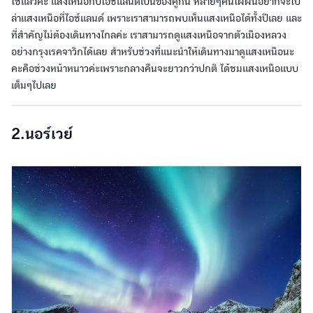
ใช่แล้วค่ะ แสงเหนือกับไอซ์แลนด์เป็นของคู่กัน หลายๆคนใฝ่ฝันอยากจะไป
ล่าแสงเหนือที่ไอซ์แลนด์ เพราะเราสามารถพบเห็นแสงเหนือได้ทั้งปีเลย และ
ที่สำคัญไม่ต้องเดินทางไกลค่ะ เราสามารถดูแสงเหนือจากตัวเมืองหลวง
อย่างกรุงเรคจาวิกได้เลย สำหรับช่วงที่แนะนำให้เดินทางมาดูแสงเหนือนะ
คะคือช่วงหน้าหนาวค่ะเพราะกลางคืนจะยาวกว่าปกติ ได้ชมแสงเหนือแบบ
เต็มๆไปเลย
2.นอร์เวย์