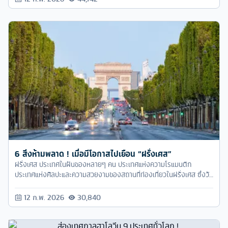
6 สิ่งห้ามพลาด ! เมื่อมีโอกาสไปเยือน “ฝรั่งเศส”
ฝรั่งเศส ประเทศในฝันของหลายๆ คน ประเทศแห่งความโรแมนติก
ประเทศแห่งศิลปะและความสวยงามของสถานที่ท่องเที่ยวในฝรั่งเศส ซึ่งวัน
นี้ ทัวร์ครับ ขอจัด 6 ทริคดีๆ ที่หากเพื่อนๆ ไปเที่ยวฝรั่งเศส ต้องไม่พลาด
เด็ดขาด
12 ก.พ. 2026
30,840