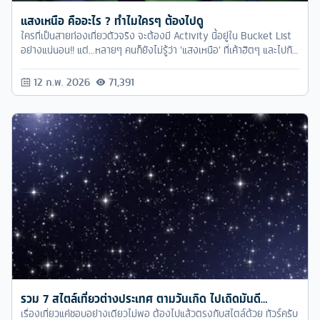
แสงเหนือ คืออะไร ? ทำไมใครๆ ต้องไปดู
ใครที่เป็นสายท่องเที่ยวตัวจริง จะต้องมี Activity นี้อยู่ใน Bucket List
อย่างแน่นอน!! แต่...หลายๆ คนก็ยังไม่รู้ว่า ‘แสงเหนือ’ ที่เค้าฮิตๆ และไปกัน
เนี่ย มันคืออะไรนะ? แล้วทำไมใครๆ ถึงต้องอยากไปดูขนาดนั้น?? วันนี้
ทัวร์ครับ เลยจะมาไขปริศนาที่ว่านี้ ให้ทุกคนหายงงกันครับ
12 ก.พ. 2026
71,391
รวม 7 สไตล์เที่ยวต่างประเทศ ตามวันเกิด ไปเถิดมันดี…
เรื่องเที่ยวแค่ชอบอย่างเดียวไม่พอ ต้องไปแล้วตรงกับสไตล์ด้วย ทัวร์ครับ