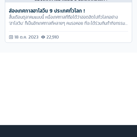
ส่องเทศกาลฮาโลวีน 9 ประเทศทั่วโลก !
สิ้นเดือนตุลาคมแบบนี้ หนึ่งเทศกาลที่ถือได้ว่าฮอตฮิตไปทั่วโลกอย่าง
‘ฮาโลวีน’ ก็เป็นอีกเทศกาลที่หลายๆ คนรอคอย ที่จะได้ร่วมกันทำกิจกรรม
สนุกๆ เล่นเกมมันส์ๆ และแต่งตัวแฟนซีต่างๆ เป็นอีกหนึ่งเทศกาลที่สนุก
และไม่ควรพลาดเลยล่ะครับ
18 ต.ค. 2023
22,910