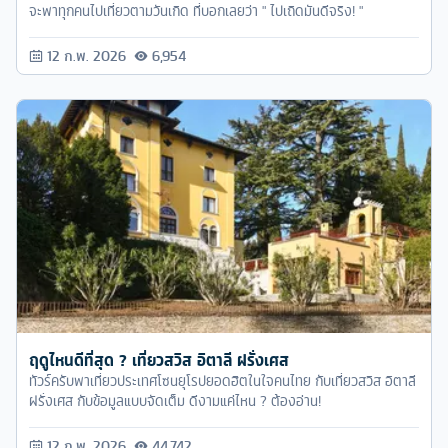
จะพาทุกคนไปเที่ยวตามวันเกิด ที่บอกเลยว่า " ไปเถิดมันดีจริง! "
12 ก.พ. 2026
6,954
ฤดูไหนดีที่สุด ? เที่ยวสวิส อิตาลี ฝรั่งเศส
ทัวร์ครับพาเที่ยวประเทศโซนยุโรปยอดฮิตในใจคนไทย กับเที่ยวสวิส อิตาลี
ฝรั่งเศส กับข้อมูลแบบจัดเต็ม ดีงามแค่ไหน ? ต้องอ่าน!
12 ก.พ. 2026
44,742