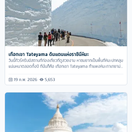
เทือกเขา Tateyama ดินแดนแห่งราชินีหิมะ
วันนี้ทัวร์ครับมีสถานที่ท่องเที่ยวที่ดูสวยงาม หาชมยากเป็นพื้นที่หิมะปกคลุม
แน่นหนาตลอดทั้งปี ที่นั่นก็คือ เทือกเขา Tateyama กำแพงหิมะทาเทยาม่า
คุโรเบะ
19 ก.พ. 2026
5,653