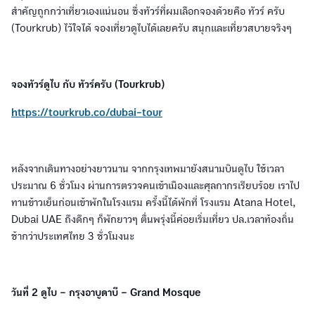
สำคัญถูกกว่าเที่ยวเองแน่นอน ซึ่งทัวร์ที่ผมเลือกจองด้วยคือ ทัวร์ ครับ
(Tourkrub) ไว้ใจได้ จองเที่ยวดูไบได้เลยครับ สนุกและเที่ยวสบายจริงๆ
จองทัวร์ดูไบ กับ ทัวร์ครับ (Tourkrub)
https://tourkrub.co/dubai-tour
หลังจากเดินทางอย่างยาวนาน จากกรุงเทพมายังสนามบินดูไบ ใช้เวลา
ประมาณ 6 ชั่วโมง ผ่านการตรวจคนเข้าเมืองและศุลกากรเรียบร้อย เราไป
ทานข้าวเย็นก่อนเข้าพักในโรงแรม ครั้งนี้ได้พักที่ โรงแรม Atana Hotel,
Dubai UAE ถึงดึกๆ ก็พักยาวๆ ตื่นพรุ่งนี้ค่อยเริ่มเที่ยว ปล.เวลาท้องถิ่น
ช้ากว่าประเทศไทย 3 ชั่วโมงนะ
วันที่ 2 ดูไบ – กรุงอาบูดาบี – Grand Mosque