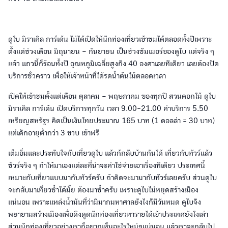
ดูไบ มิราเคิล การ์เด้น ไม่ได้เปิดให้นักท่องเที่ยวเข้าชมได้ตลอดทั้งปีเพราะ
ตั้งแต่ช่วงเดือน มิถุนายน – กันยายน เป็นช่วงซัมเมอร์ของดูไบ แต่จริง ๆ
แล้ว แถวนี้ก็ร้อนทั้งปี อุณหภูมิเฉลี่ยสูงถึง 40 องศาเลยทีเดียว เลยต้องปิด
บริการชั่วคราว เพื่อให้เจ้าหน้าที่ได้รดน้ำต้นไม้ตลอดเวลา
เปิดให้เข้าชมตั้งแต่เดือน ตุลาคม – พฤษภาคม ของทุกปี สวนดอกไม้ ดูไบ
มิราเคิล การ์เด้น เปิดบริการทุกวัน เวลา 9.00-21.00 ค่าบริการ 5.50
เหรียญสหรัฐฯ คิดเป็นเงินไทยประมาณ 165 บาท (1 ดอลล่า = 30 บาท)
แต่เด็กอายุต่ำกว่า 3 ขวบ เข้าฟรี
เต็มอิ่มและประทับใจกับเที่ยวดูไบ แล้วก้กลับบ้านกันได้ เที่ยวกับทัวร์แล้ว
ชัวร์จริง ๆ ถ้าให้มาเองแต่ละที่น่าจะค่าใช่จ่ายเอาเรื่องทีเดียว ประเทศนี้
เหมาะกับเที่ยวแบบมากับทัวร์ครับ ถ้าคิดจะมามากับทัวร์เลยครับ ส่วนดูไบ
จะกลับมาเที่ยวซ้ำได้มั๊ย ต้องมาซ้ำครับ เพราะดูไบไม่หยุดสร้างเมือง
แน่นอน เพราะแหล่งน้ำมันที่ว่ามีมากมหาศาลยังไงก็มีวันหมด ดูไบจึง
พยายามสร้างเมืองเพื่อดึงดูดนักท่องเที่ยวหารายได้เข้าประเทศยังไงเล่า
ส่วนนักท่องเที่ยวอย่างเราก็อยากเห็นอะไรใหม่ๆแน่นอน แล้วเราจะกลับไป