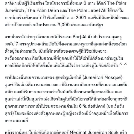
คาลิฟา เป็นผู้ริเริ่มสร้าง โดยโครงการมีทั้งหมด 3 เกาะ ได้แก่ The Palm
Jumeirah , The Palm Deira และ The Palm Jebel Ali ใช้เวลาใน
การก่อสร้างทั้งหมด 7 ปี เริ่มตั้งแต่ปี ค.ศ. 2001 ถมพื้นที่ดินเหนือน้ำทะเล
สร้างเป็นเกาะด้วยเงินประมาณ 3,000 ล้านดอลลาร์สหรัฐฯ
จากนั้นเราไปถ่ายรูปด้านนอกกับโรงแรม Burj Al Arab โรงแรมสุดหรู
ระดับ 7 ดาว รูปทรงคล้ายเรือใบที่งดงามและหรูหราที่สุดแห่งหนึ่งของโลก
ตั้งอยู่ริมอ่าวอาหรับ เป็นที่พักอาศัยของเศรษฐีที่มีชื่อเสียงชาว
ตะวันออกกลาง ถือเป็นสถานที่ที่ทุกคนถ้าไม่ได้เข้าไปก็ต้องมาถ่ายรูปริม
หาดให้ติดตึกเรือใบกันทั้งนั้น เพื่อให้แน่ใจว่าเรามาถึงดูไบกันแล้วครับ ^_^
เราไปแวะชื่นชมความงามของ สุเหร่าจูเมียร่าห์ (Jumeirah Mosque)
สุเหร่าหินอ่อนสีขาวนวลสะอาดตา ที่มีงานสถาปัตยกรรมที่สวยงามและทัน
สมัย และได้รับการกล่าวขานว่าเป็นมัสยิดที่สวยงามที่สุดของเมือง และ
สุเหร่าแห่งนี้เป็นสุเหร่าแห่งเดียวในดูไบที่เปิดโอกาสให้นักท่องเที่ยวทุกชาติ
ทุกศาสนาสามารถเข้าไปชมความงามด้านใน 6 วันต่อสัปดาห์ (ยกเว้นวัน
ศุกร์) โดยจะต้องแต่งตัวสุภาพและผู้หญิงจะต้องมีผ้าคลุมหน้าเพื่อเป็นการ
เคารพสถานที่
หลังจากนั้นเราไปต่อกันที่ตลาดติดแอร์ Medinat Jumeirah Souk หรือ