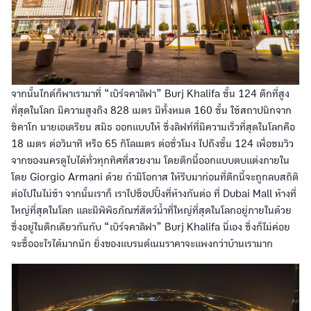
จากนั้นไกด์ก็พาเรามาที่ “เบิร์จคาลิฟา” Burj Khalifa ชั้น 124 ตึกที่สูง
ที่สุดในโลก มีความสูงถึง 828 เมตร มีทั้งหมด 160 ชั้น ใช้สถาปนิกจาก
ชิคาโก นายเอเดรียน สมิธ ออกแบบให้ ซึ่งลิฟท์ที่มีความเร็วที่สุดในโลกคือ
18 เมตร ต่อวินาที หรือ 65 กิโลเมตร ต่อชั่วโมง ไปถึงชั้น 124 เพื่อชมวิว
จากของนครดูไบได้ทั่วทุกทิศที่สวยงาม โดยตึกนี้ออกแบบตบแต่งภายใน
โดย Giorgio Armani ด้วย ถ้ามีโอกาส ให้รีบมาก่อนที่ตึกนี้จะถูกลบสถิติ
ต่อไปในไม่ช้า จากนั้นเราก็ เราไปช็อปปิ้งที่ห้างกันต่อ ที่ Dubai Mall ห้างที่
ใหญ่ที่สุดในโลก และมีพิพิธภัณฑ์สัตว์น้ำที่ใหญ่ที่สุดในโลกอยู่ภายในด้วย
ซึ่งอยู่ในตึกเดียวกันกับ “เบิร์จคาลิฟา” Burj Khalifa นี่เอง ซึ่งก็ไม่ค่อย
จะซื้ออะไรได้มากนัก ยิ่งของแบรนด์เนมราคาจะแพงกว่าบ้านเรามาก