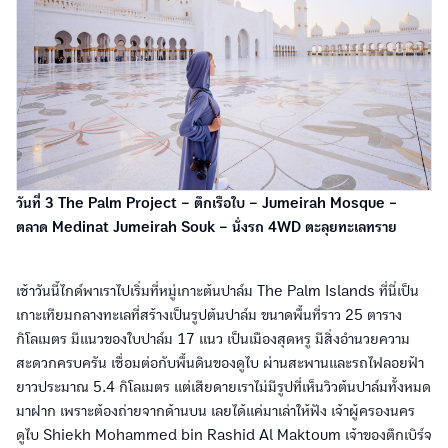
วันที่ 3 The Palm Project – ตึกเรือใบ – Jumeirah Mosque -
ตลาด Medinat Jumeirah Souk – นั่งรถ 4WD ตะลุยทะเลทราย
เช้าวันนี้ไกด์พาเราไปเริ่มที่หมู่เกาะต้นปาล์ม The Palm Islands ที่นี่เป็น
เกาะเทียมกลางทะเลที่สร้างเป็นรูปต้นปาล์ม ขนาดพื้นที่ราว 25 ตาราง
กิโลเมตร มีแนวของใบปาล์ม 17 แนว เป็นเมืองสุดหรู มีสิ่งอำนวยความ
สะดวกครบครัน เชื่อมต่อกับพื้นดินของดูไบ ผ่านสะพานและรถไฟลอยฟ้า
ยาวประมาณ 5.4 กิโลเมตร แต่เสียดายเราไม่มีรูปที่เห็นวิวต้นปาล์มทั้งหมด
มาฝาก เพราะต้องถ่ายจากด้านบน เลยได้แค่มาเล่าให้ฟัง เจ้าผู้ครองนคร
ดูไบ Shiekh Mohammed bin Rashid Al Maktoum เจ้าของตึกเบิร์จ