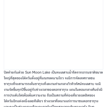
ปิดท้ายกันด้วย Sun Moon Lake เป็นทะเลสาบน้ำจืดจากธรรมชาติขนาด
ใหญ่ที่สุดของไต้หวันตั้งอยู่ที่มณฑลหนานโถว จะมีการจัดเทศกาลชม
ซากุระที่จะสามารถเห็นซากุระที่งดงามท่ามกลางวิวทิวทัศน์ทะเลสาบ จะมี
งานจัดขึ้นทุกปีขึ้นอยู่กับช่วงเวลาของดอกซากุระ แถมในตอนกลางคืนยังมี
การประดับไฟเพื่อเพิ่มความงาม ถือเป็นสถานที่ท่องเที่ยวยอดฮิตของ
ไต้หวันอีกแห่งหนึ่งเลยทีเดียว ช่วงเวลาที่เหมาะแก่การมาชมดอกซากุระ
บานคงเป็นช่วงกลางเดือนกุมภาพันธ์โดยสามารถเดินทางมายัง Sun