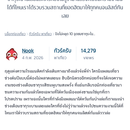
ได้ที่ไหนเราได้รวบรวมสถานที่ยอดฮิตมาให้ทุกคนจนลิสต์กัน
เลย
บล็อกท่องเที่ยว
ทัวร์ครับ พาเที่ยว
ปังไม่หยุด 10 จุดชมซากุระใน
ไต้หวัน สวยไม่แพ้ที่ใดในโลก
Nook
ทัวร์ครับ
14,279
4 ก.พ. 2026
พาเที่ยว
views
ฤดูแห่งความโรแมนติคกำลังเดินทางมาถึงแล้วจ้ะพี่จ๋า ใครมีแพลนเที่ยว
ช่วงต้นปีแบบนี้ต้องไม่พลาดเลยนะ ฮึบอีกนิดรออีกหน่อยก็จะได้เจอความ
งามของช่วงเดือนซากุระสีชมพูบานสะพรั่ง ที่แย้มกลีบรอนักท่องเที่ยวมา
ชมความงามกันแล้วโดยเฉพาะที่ไต้หวันเมืองแห่งชานมไข่มุกที่เรา
โปรดปราน เพราะฉะนั้นใครที่กำลังมีแพลนมาไต้หวันกันบ้างล่ะก็เราแนะนำ
ช่วงเดือนซากุระบานเลยและใครที่ยังไม่รู้ว่ามาแล้วจะไปชมความงามนี้ได้ที่
ไหนเราได้รวบรวมสถานที่ยอดฮิตมาให้ทุกคนจนลิสต์กันแล้วววล่ะ