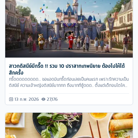
สาวกดิสนีย์มีกรี๊ด !! รวม 10 ปราสาทเทพนิยาย ต้องไปให้ได้
สักครั้ง
กรี๊ดดดดดดดดด… ขอแอดมินกรี๊ดก่อนเลยเป็นคนแรก เพราะรักความเป็น
ดิสนีย์ ความเจ้าหญิงดิสนีย์มากกก ถึงมากที่ซู้ดดด.. ตั้งแต่เด็กจนโตใคร
ที่ดูการ์ตูนของดิสนีย์ ก็จะเห็นว่าเจ้าหญิงแต่ละคนก็มีปราสาทเป็นของตัว
เอง แล้วเด็กน้อยอย่างเราก็จะมโนไปว่า อยากจะมีปราสาทแบบนี้บ้างอะไร
13 ก.พ. 2026
27,176
บ้าง