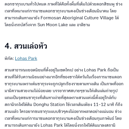
ดอกซากุระบานทั่วไปหมด ภาพที่ได้คือทั้งพื้นที่เต็มไปด้วยดอกสีชมพู ช่วง
เวลาที่เหมาะแก่การมาชมดอกซากุระบานคงเป็นช่วงเดือนมีนาคม โดย
สามารถเดินทางมายัง Formosan Aboriginal Culture Village ได้
โดยนั่งรถบัสวิ่งจาก Sun Moon Lake และ อาลีซาน
4. สวนเล่อหัว
พิกัด:
Lohas Park
สวนสาธารณะยอดนิยมที่ตั้งอยู่ในเขตไทเป อย่าง Lohas Park ถือเป็น
สวนที่ได้รับความนิยมอย่างมากอีกที่ของชาวไต้หวันในเรื่องการมาชมดอก
ซากุระบานเพราะต้นซากุระจะถูกปลูกเรียงรายตามทางเดิน เป็นภาพที่ออก
มามีความสวยงามไม่น้อยเลย บรรยากาศสบายๆชวนให้เดินเล่นถ่ายรูป
แถมเป็นจุดชมซากุระที่เดินทางง่ายที่สุดเพราะสวนแห่งนี้ตั้งอยู่ใกล้กับ
สถานีรถไฟใต้ดิน Donghu Station ใช้เวลาเดินเพียง 11-12 นาที ก็ถึง
สวนแล้ว ใครอยากชมซากุระแบบชิวๆคงไม่อยากพลาดอย่างแน่นอน ช่วง
เวลาที่เหมาะแก่การมาชมดอกซากุระบานคงเป็นช่วงเดือนกุมภาพันธ์ โดย
สามารถเดินทางมายัง Lohas Park ได้โดยนั่งรถไฟใต้ดินมาลงสถานี