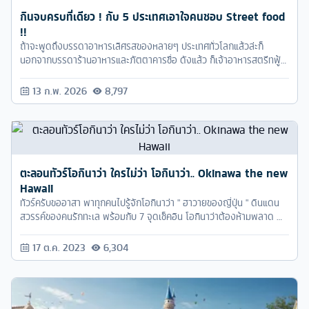
กินจบครบที่เดียว ! กับ 5 ประเทศเอาใจคนชอบ Street food
!!
ถ้าจะพูดถึงบรรดาอาหารเลิศรสของหลายๆ ประเทศทั่วโลกแล้วล่ะก็
นอกจากบรรดาร้านอาหารและภัตตาคารชื่อ ดังแล้ว ก็เจ้าอาหารสตรีทฟู้ด
นี่แหละที่อร่อยไม่แพ้กัน เรียกได้ว่าไปเที่ยวที่ไหนต้องไปลองสตรีทฟู้ดของ
ที่นั่นกันให้ ได้สักครั้ง
13 ก.พ. 2026
8,797
ตะลอนทัวร์โอกินาว่า ใครไม่ว่า โอกินาว่า.. Okinawa the new
Hawaii
ทัวร์ครับขออาสา พาทุกคนไปรู้จักโอกินาว่า " ฮาวายของญี่ปุ่น " ดินแดน
สวรรค์ของคนรักทะเล พร้อมกับ 7 จุดเช็คอิน โอกินาว่าต้องห้ามพลาด 🌊
☀️
17 ต.ค. 2023
6,304