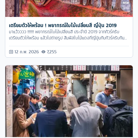
เตรียมตัวให้พร้อม ! พยากรณ์ใบไม้เปลี่ยนสี ญี่ปุ่น 2019
มาแว้วววว !!!!!!! พยากรณ์ใบไม้เปลี่ยนสี ประจำปี 2019 จากทัวร์ครับ
เตรียมตัวให้พร้อม แล้วไปถ่ายรูป สัมผัสใบไม้แดงที่ญี่ปุ่นกับทัวร์ครับกันดี
กว่า ><"
12 ก.พ. 2026
7,255