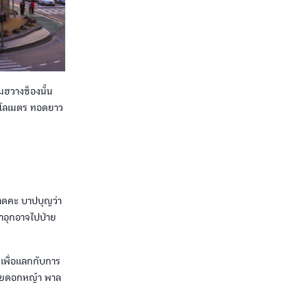
มฮวางซ็องนั้น
ิโลเมตร ทอดยาว
ตลาดคะ บาปบุญว่า
ำอุกอาจไปป่าย
แกเพื่อแลกกับการ
ด้วยดอกหญ้า พาล