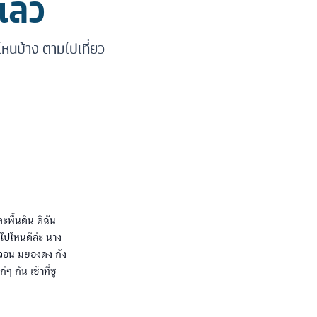
แล้ว
ี่ไหนบ้าง ตามไปเที่ยว
ะพื้นดิน ดิฉัน
้วไปไหนดีล่ะ นาง
เทวอน มยองดง กัง
 กัน เช้าที่ซู