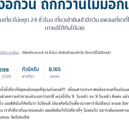
อีกวัน ถึกกว่านี้ไม่มีอีก
เที่ยวไม่หยุด 24 ชั่วโมง เที่ยวเช้ายันเช้าอีกวัน แพลนเที่ยวท
เกาหลีใต้กันได้เลย
วร์ครับ พาเที่ยว
พิชิตเที่ยวเกาหลี 24 ชั่วโมง เช้ายันเช้าของอีกวัน ถึกกว่านี้ไม่มีอีกแล้ว
inee
ทัวร์ครับ
8,165
พ. 2026
พาเที่ยว
views
ั้งนี้เที่ยวให้สุดแล้วหยุดที่ซุปแก้แฮงค์!!! เพื่อนสาวประกาศหลังจากเครื่องบินแต
ด้วยความท้าทายแล้วบอกว่าเอาซี้ พรุ่งนี้เริ่ม 9 โมงเช้า จบ 9 โมงเช้า ดีลค่ะ แล
่ง เออสิดิฉันก็คิดในว่า ไปไหนดี (ต้องคิดในใจเดี๋ยวนางหาว่าไม่เซียน) ฮงแด อิ
 เราก็เที่ยวกันมาหมดแล้ว เลยตัดสินใจไปเที่ยวที่ๆ ไม่เคยไป อยากเดินหลงทางเก๋ๆ
ชินชอน จัดไปคะซิส