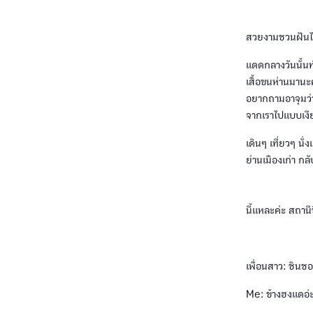
สวยงามชวนฝันไห
แดดกลางวันนั้นท
เสื้อขนห่านมานะค
อยากถามอาจุมว่า
จากเราไปแบบเง
เดินๆ เที่ยวๆ นั
ย่านเมืองเก่า กล
นี้แหละค่ะ สถาน
เพื่อนสาว: ชินช
Me: ข้างฮงแดอ่