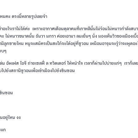
มคะ ตรงนี้หลายรูปเลยจ้า
ำอะไรเราไม่ได้ค่ะ เพราะอากาศเดือนตุลาคมที่เกาหลีนั้นไม่ร้อนไม่หนาวกำลังสบ
ะ ไม่หนาวขนาดนั้น ธันวา มกรา ค่อยเอามา ลมเย็นๆ นั่ง มองเห็นวิวของเมืองเบื้
มีลูกชายไหม หนูจะสมัครเป็นสะใภ้จะได้อยู่ที่ซูวอน เหมือนอาจุมจะรู้ว่าจะพูดอะ
ียบๆ
่งเล่น อัพเฟส ไอจี ถ่ายเซลฟี่ ล ทวิตเตอร์ ให้หนำใจ เวลาก็ผ่านไปบ่ายแก่ๆ เราก็เล
ับไปยังสถานีซูวอนเพื่อเข้าเมืองไปยังชินชอน
ีชินชอน
อนอยู่ไหน งง
ะแก