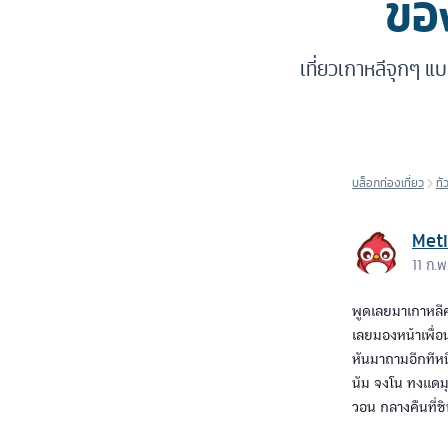
ของ
เที่ยวเกาหลีจุกๆ แบบ
บล็อกท่องเที่ยว
ทั
Met
11 ก.
พูดเลยมาเกาหลีคร
เลยมองหน้าเพื่อน
หันมาถามอีกทีหนึ
นัม จงโน ทงแดมุน
วอน กลางคืนที่