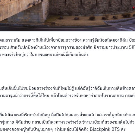
วัฒนธรรมกัน สองสาวก็เดินไปเที่ยวป้อมฮวางซ็อง ความรู้อันน้อยนิดของดิฉัน ป้อ
ยโจซอน สำหรับปกป้องบ้านเมืองจากการรุกรานของฆ่าศึก มีความยาวประมาณ 5ก
 ของจริงใหญ่กว่าในภาพนะคะ แต่ชะนีขี้เกียจเดินค่ะ
่มต้นเดินขึ้นไปชมป้อมฮวางซ็องกันที่ไหนไม่รู้ แต่ดิฉันรู้ว่าดิฉันเห็นทางเดินข้าง
ยถามอาจุมม่าว่าตรงนี้ขึ้นได้ไหม กลัวโดนตำรวจจับขอหาทำลายโบราณสถาน กระท
ึ้นไปได้ ตรงนี้เรียกบันไดอีหนู ลื้อปีนไปก่อนเดวอั้วตามไป แล้วเราก็ผูกมิตรกับ
อาจุ่มถ่าย ดิฉันถ่าย กลายเป็นมิตรภาพระหว่างวัย ข้างบนป้อมก็สวยงามเต็มไป
รทัยเพลงดอกหญ้ากับป่าปูนมากๆ ทำไมหล่อนไม่คิดถึง Blackpink BTS ค่ะ