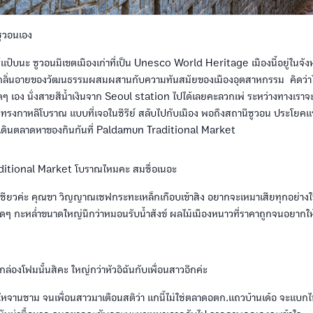
่ซูวอนเอง
รู้แป๊บนะ ซูวอนมีเขตเมืองเก่าที่เป็น Unesco World Heritage เมืองนี้อยู่ในจั
ีกลิ่นอายของวัฒนธรรมผสมผสานกับความทันสมัยของเมืองอุตสาหกรรม คิดว่าไก
ดๆ เอง นั่งสายสีน้ำเงินจาก Seoul station ไปได้เลยคะลวกเพ่ ระหว่างทางเราจะ
ทรงกาหลีโบราณ แบบที่เจอในซีรีย์ สลับไปกับเมือง พอถึงสถานีซูวอน ประโยคแ
วไปเดินตลาดหาของกินกันที่ Paldamun Traditional Market
itional Market โบราณไหมคะ สมชื่อเนอะ
ชียวค่ะ คุณขา วิญญาณเชฟกระทะเหล็กเกือบเข้าสิง อยากจะเหมาเสียทุกอย่างใ
ๆ กะหล่ำขนาดใหญ่นึกว่าหมอนรับน้ำสังข์ ผลไม้เมืองหนาวที่ราคาถูกจนอยากให้
กล่องโฟมนั้นสิคะ ใหญ่กว่าหัวอิฉันกับเพื่อนสาวอีกค่ะ
อไหจานชาม จนเพื่อนสาวมาเตือนสติว่า แกนี้ไม่ใช่ตลาดอตก.แถวบ้านเด้อ จะแบกไห