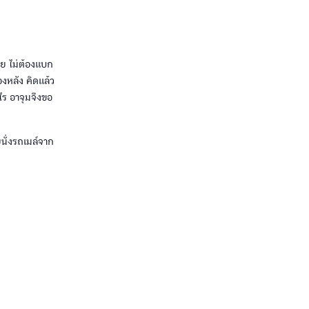
าย ไม่ต้องแบก
องหลัง คิดแล้ว
ไร อาจุมจึงขอ
ยนั่งรถเมล์จาก