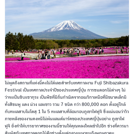
ไม่พูดถึงสถานที่แห่งนี้คงไม่ได้เลยสำหรับเทศกาลงาน Fuji Shibazakura
Festival เป็นเทศกาลประจำปีของประเทศญี่ปุ่น การชมดอกไม้ต่างๆ ไม่
ว่าจะเป็นชิบะซากุระ เป็นพืชที่มีถิ่นกำเนิดจากอเมริกาเหนือที่มีขนาดเล็กมี
ทั้งสีชมพู แดง ม่วง และขาว รวม 7 ชนิด กว่า 800,000 ดอก ตั้งอยู่ใกล้
กับทะเลสาบโมโตสุ 1 ใน 5 ทะเลสาบที่ล้อมรอบภูเขาไฟฟูจิ ซึ่งแน่นอนว่าวิว
ภายหลังของงานคงหนีไม่พ้นแลนด์มาร์คของประเทศญี่ปุ่นอย่าง ภูเขาไฟ
ฟูจิ ยิ่งทำให้บรรยากาศของงานนี้ชวนให้คุณหลงใหลเข้าไปอีก ช่วงที่ควรมา
สัมผัสกับเทศกาลดอกไม้คือช่วงตั้งแต่กลางเมษายนถึงพฤษภาคม