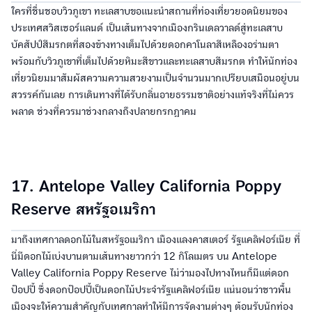
ใครที่ชื่นชอบวิวภูเขา ทะเลสาบขอแนะนำสถานที่ท่องเที่ยวยอดนิยมของ
ประเทศสวิสเซอร์แลนด์ เป็นเส้นทางจากเมืองกรินเดลวาลด์สู่ทะเลสาบ
บัคสัปป์สีมรกตที่สองข้างทางเต็มไปด้วยดอกคาโนลาสีเหลืองอร่ามตา
พร้อมกับวิวภูเขาที่เต็มไปด้วยหิมะสีขาวและทะเลสาบสีมรกต ทำให้นักท่อง
เที่ยวนิยมมาสัมผัสความความสวยงามเป็นจำนวนมากเปรียบเสมือนอยู่บน
สวรรค์กันเลย การเดินทางที่ได้รับกลิ่นอายธรรมชาติอย่างแท้จริงที่ไม่ควร
พลาด ช่วงที่ควรมาช่วงกลางถึงปลายกรกฎาคม
17. Antelope Valley California Poppy
Reserve สหรัฐอเมริกา
มาถึงเทศกาลดอกไม้ในสหรัฐอเมริกา เมืองแลงคาสเตอร์ รัฐแคลิฟอร์เนีย ที่
นี่มีดอกไม้เบ่งบานตามเส้นทางยาวกว่า 12 กิโลเมตร บน Antelope
Valley California Poppy Reserve ไม่ว่ามองไปทางไหนก็มีแต่ดอก
ป๊อปปี้ ซึ่งดอกป๊อปปี้เป็นดอกไม้ประจำรัฐแคลิฟอร์เนีย แน่นอนว่าชาวพื้น
เมืองจะให้ความสำคัญกับเทศกาลทำให้มีการจัดงานต่างๆ ต้อนรับนักท่อง