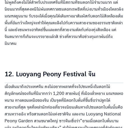
ไม่พูดถึงคงไม่ได้สำหรับประเทศจีนที่มีสถานที่ชมดอกไม้จำนวนมาก แต่
นิยมมากที่สุดคงหนีไม่พ้นเทศกาลชมดอกเรพซีดที่เบ่งบานทั่วเมืองโหลวผิง
มณฑลยูนนาน รับรองได้เมื่อคุณได้เดินทางมาสัมผัสกับดอกไม้สีเหลืองเต็ม
พื้นที่อันกว้างใหญ่จะทำให้คุณตะลึงไปกับความสวยงามของธรรมชาติเหล่า
นี้ และยังชมพระอาทิตย์ขึ้นและตกที่สวยงามตัดกับท้องทุ่งสีเหลือง แค่
จินตนาการก็เกินจะบรรยายแล้วสิ ช่วงที่ควรมาคือช่วงกุมภาพันธ์ถึง
มีนาคม
12. Luoyang Peony Festival จีน
เมื่อเดินมาถึงประเทศจีน คงไม่อยากพลาดที่จะไปชมหนึ่งในดอกไม้
สัญลักษณ์ของจีนที่มีมากกว่า 1,200 สายพันธุ์ ที่เมืองลั่วหยาง มณฑลเหอ
หนาน ทางตอนเหนือของจีน เป็นจุดที่มีดอกโบตั๋นที่ขึ้นชื่อว่าปลูกได้
สวยงามที่สุด จุดที่เหล่านักท่องเที่ยวจะนิยมเดินทางไปชมดอกโบตั๋นนั้นคือ
สวนหวางเฉิง หรือสวนดอกไม้แห่งชาติจีน และงาน Luoyang National
Peony Garden สวนขนาดใหญ่ ชาวจีนเชื่อว่า“ยามเมื่อดอกโบตั๋นบาน
แล้ว จะมีดอกอื่นใดกล้าเทียบเคียง” ทำให้เทศงานเป็นเทศกาลที่สำคัญของ