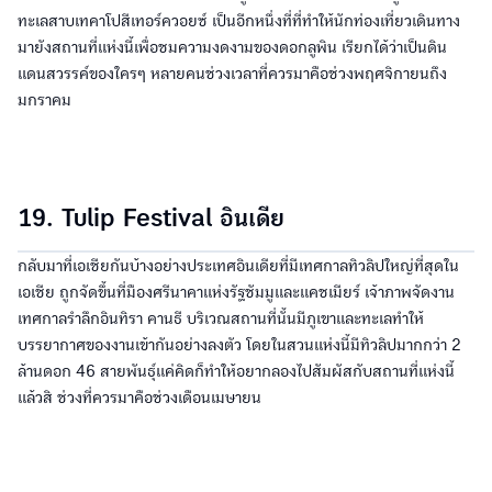
ทะเลสาบเทคาโปสีเทอร์ควอยซ์ เป็นอีกหนึ่งที่ที่ทำให้นักท่องเที่ยวเดินทาง
มายังสถานที่แห่งนี้เพื่อชมความงดงามของดอกลูพิน เรียกได้ว่าเป็นดิน
แดนสวรรค์ของใครๆ หลายคนช่วงเวลาที่ควรมาคือช่วงพฤศจิกายนถึง
มกราคม
19. Tulip Festival อินเดีย
กลับมาที่เอเชียกันบ้างอย่างประเทศอินเดียที่มีเทศกาลทิวลิปใหญ่ที่สุดใน
เอเชีย ถูกจัดขึ้นที่มืองศรีนาคาแห่งรัฐชัมมูและแคชเมียร์ เจ้าภาพจัดงาน
เทศกาลรำลึกอินทิรา คานธี บริเวณสถานที่นั้นมีภูเขาและทะเลทำให้
บรรยากาศของงานเข้ากันอย่างลงตัว โดยในสวนแห่งนี้มีทิวลิปมากกว่า 2
ล้านดอก 46 สายพันธุ์แค่คิดก็ทำให้อยากลองไปสัมผัสกับสถานที่แห่งนี้
แล้วสิ ช่วงที่ควรมาคือช่วงเดือนเมษายน