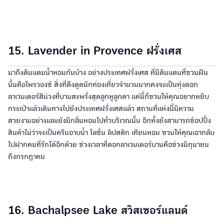
15. Lavender in Provence ฝรั่งเศส
มาถึงดินแดนน้ำหอมกันบ้าง อย่างประเทศฝรั่งเศส ที่มีดินแดนที่ชวนฝัน
นั้นคือโพรวองซ์ สิ่งที่ดึงดูดนักท่องเที่ยวจำนวนมากคงจะเป็นทุ่งดอก
ลาเวนเดอร์สีม่วงที่บานสะพรั่งสุดลูกหูลูกตา แค่นี้ก็ชวนให้คุณอยากหยิบ
กระเป๋าแล้วเดินทางไปยังประเทศฝรั่งเศสแล้ว สถานที่แห่งนี้มีความ
สวยงามอย่างและยังมีกลิ่นหอมไปทั่วบริเวณนั้น อีกทั้งยังสามารถช้อปปิ้ง
สินค้าไม่ว่าจะเป็นครีมอาบน้ำ โลชั่น ลิปสติก เทียนหอม ชวนให้คุณเอากลับ
ไปฝากคนที่รักได้อีกด้วย ช่วงเวลาที่ดอกลาเวนเดอร์บานคือช่วงมิถุนายน
ถึงกรกฎาคม
16. Bachalpsee Lake สวิสเซอร์แลนด์