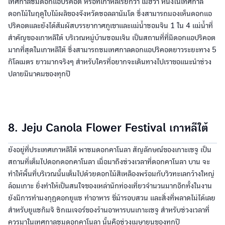
เทศกาลชมดอกแอปริคอต หรือที่เกาหลีเรียกว่า เมฮวา หนึ่งในเทศกาล
ดอกไม้ในฤดูใบไม้ผลิของจังหวัดชอลลานัมโด ซึ่งสามารถมองเห็นดอกแอ
ปริคอตและยังได้สัมผัสบรรยากาศภูเขาและแม่น้ำชอมจิน 1 ใน 4 แม่น้ำที่
สำคัญของเกาหลีใต้ บริเวณหมู่บ้านชอมเจิน เป็นสถานที่ที่มีดอกแอปริคอต
มากที่สุดในเกาหลีใต้ ซึ่งสามารถชมเทศกาลดอกแอปริคอตยาวระยะทาง 5
กิโลเมตร ยาวมากจริงๆ สำหรับใครที่อยากจะเดินทางไปเราขอแนะนำช่วง
ปลายมีนาคมของทุกปี
8. Jeju Canola Flower Festival เกาหลีใต้
ยังอยู่ที่ประเทศเกาหลีใต้ พาชมดอกคาโนลา สัญลักษณ์ของเกาะเชจู เป็น
สถานที่เต็มไปดอกดอกคาโนลา เมื่อมาถึงช่วงเวลาที่ดอกคาโนลา บาน จะ
ทำให้พื้นที่บริเวณนั้นเต็มไปด้วยดอกไม้สีเหลืองพร้อมกับวิวทะเลกว้างใหญ่
ล้อมเกาะ ยิ่งทำให้เป็นสนใจของเหล่านักท่องเที่ยวจำนวนมากอีกทั้งในงาน
ยังมีการทำมงกุฎดอกยูแช ทำอาหาร ขี่ม้ารอบสวน และสิ่งที่พลาดไม่ได้เลย
สำหรับยูแชกิมจิ ซิกเนเจอร์ของร้านอาหารบนเกาะเชจู สำหรับช่วงเวลาที่
ควรมาในเทศกาลชมดอกคาโนลา นั้นคือช่วงเมษายนของทุกปี