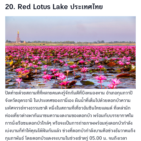
20. Red Lotus Lake ประเทศไทย
ปิดท้ายด้วยสถานที่ที่หลายคนคงรู้จักกันดีที่บึงหนองหาน อำเภอกุมภวาปี
จังหวัดอุดรธานี ในประเทศของเรานี่เอง ผืนน้ำที่เต็มไปด้วยดอกบัวความ
มหัศจรรย์ทางธรรมชาติ หนึ่งในสถานที่เที่ยวอันซีนไทยแลนด์ ที่เหล่านัก
ท่องเที่ยวต่างพากันมาชมความงดงามของดอกบัว พร้อมกับบรรยากาศใน
การนั่งเรือชมดอกบัวใกล้ๆ หรือจะเป็นการถ่ายภาพพร้อมทุ่งดอกบัวกำลัง
เบ่งบานก็ทำให้คุณได้ฟินกันแล้ว ช่วงที่ดอกบัวกำลังบานคือช่วงธันวาคมถึง
กุมภาพันธ์ โดยดอกบัวแดงจะบานในช่วงเช้าตรู่ 05.00 น. จนถึงเวลา