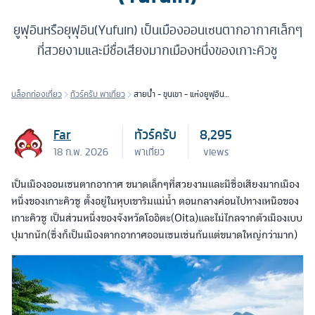
ยูฟุอินหรือยุฟุอิน(Yufuin) เป็นเมืองออนเซนตากอากาศเล็กๆ
ที่สวยงามและมีชื่อเสียงมากเมืองหนึ่งของเกาะคิวชู
บล็อกท่องเที่ยว
ทัวร์ครับ พาเที่ยว
สายน้ำ - ขุนเขา - แห่งยูฟุอิน
(Yufuin)
Far
ทัวร์ครับ
8,295
18 ก.พ. 2026
พาเที่ยว
views
เป็นเมืองออนเซนตากอากาศ ขนาดเล็กๆที่สวยงามและมีชื่อเสียงมากเมือง
หนึ่งของเกาะคิวชู ตั้งอยู่ในหุบเขาริมแม่น้ำ ตอนกลางค่อนไปทางเหนือของ
เกาะคิวชู เป็นส่วนหนึ่งของจังหวัดโออิตะ(Oita)และไม่ไกลจากตัวเมืองเบบ
ปุมากนัก(ซึ่งก็เป็นเมืองตากอากาศออนเซนเช่นกันแต่ขนาดใหญ่กว่ามาก)