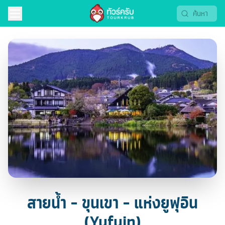
สายน้ำ - ขุนเขา - แห่งยูฟุอิน
(Yufuin)