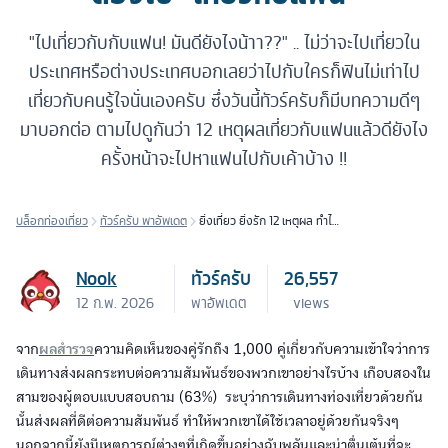
"ไปเที่ยวกับกับแฟน! มันดียังไงน้าา??" .. ไม่ว่าจะไปเที่ยวใน
ประเทศหรือต่างประเทศบอกเลยว่าไปกับใครก็ฟินไม่เท่าไป
เที่ยวกับคนรู้ใจนั่นเองครับ ซึ่งวันนี้ทัวร์ครับก็มีบทความดีๆ
มาบอกต่อ ตามไปดูกันว่า 12 เหตุผลเที่ยวกับแฟนแล้วดียังไง
ครั้งหน้าจะไปหาแฟนไปกับเค้าบ้าง !!
บล็อกท่องเที่ยว
ทัวร์ครับ พาอัพเดต
ยิ่งเที่ยว ยิ่งรัก 12 เหตุผล ทำไม
ต้องไป "เที่ยวกับแฟน"
Nook
ทัวร์ครับ
26,557
12 ก.พ. 2026
พาอัพเดต
views
จาก
ผลสำรวจ
ความคิดเห็นของคู่รักถึง 1,000 คู่เกี่ยวกับความเข้าใจว่าการ
เดินทางส่งผลกระทบต่อความสัมพันธ์ของพวกเขาอย่างไรบ้าง เกือบสองใน
สามของผู้ตอบแบบสอบถาม (63%) ระบุว่าการเดินทางท่องเที่ยวด้วยกัน
นั้นส่งผลที่ดีต่อความสัมพันธ์ ทำให้พวกเขาได้ใช้เวลาอยู่ด้วยกันจริงๆ
นอกจากนี้ยังมีเหตุการณ์ต่างๆที่เกิดขึ้นอย่างฉับพลันและน่าตื่นเต้นที่จะ