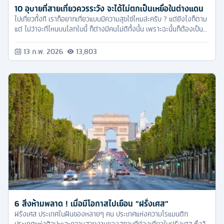
10 อุบายที่สายเที่ยวควรระวัง จะได้ไม่ตกเป็นเหยื่อในต่างแดน
ไปเที่ยวทั้งที เราก็อยากเที่ยวแบบมีความสุขใช่ไหมล่ะครับ ? แต่ยังไงก็ตาม
แต่ ไม่ว่าจะที่ไหนบนโลกใบนี้ ก็ต่างมีคนไม่ดีทั้งนั้น เพราะฉะนั้นก็ต้องเป็น
หน้าที่ของนักท่องเที่ยวอย่างเราแล้วล่ะ ที่จะต้องคอยระมัดระวังตัวเอง
และศึกษาวิธีหลบหลีกมิจฉาชีพ
13 ก.พ. 2026
13,803
6 สิ่งห้ามพลาด ! เมื่อมีโอกาสไปเยือน “ฝรั่งเศส”
ฝรั่งเศส ประเทศในฝันของหลายๆ คน ประเทศแห่งความโรแมนติก
ประเทศแห่งศิลปะและความสวยงามของสถานที่ท่องเที่ยวในฝรั่งเศส ซึ่งวัน