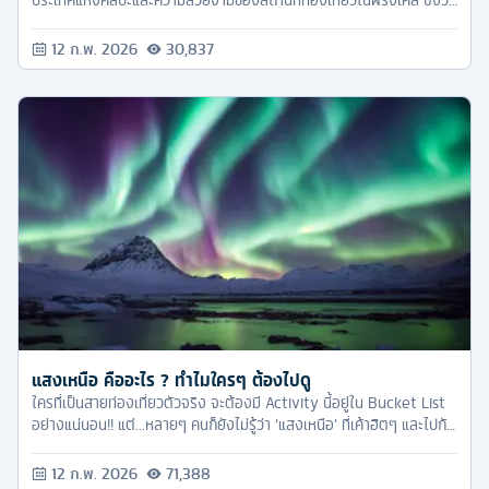
นี้ ทัวร์ครับ ขอจัด 6 ทริคดีๆ ที่หากเพื่อนๆ ไปเที่ยวฝรั่งเศส ต้องไม่พลาด
เด็ดขาด
12 ก.พ. 2026
30,837
แสงเหนือ คืออะไร ? ทำไมใครๆ ต้องไปดู
ใครที่เป็นสายท่องเที่ยวตัวจริง จะต้องมี Activity นี้อยู่ใน Bucket List
อย่างแน่นอน!! แต่...หลายๆ คนก็ยังไม่รู้ว่า ‘แสงเหนือ’ ที่เค้าฮิตๆ และไปกัน
เนี่ย มันคืออะไรนะ? แล้วทำไมใครๆ ถึงต้องอยากไปดูขนาดนั้น?? วันนี้
ทัวร์ครับ เลยจะมาไขปริศนาที่ว่านี้ ให้ทุกคนหายงงกันครับ
12 ก.พ. 2026
71,388