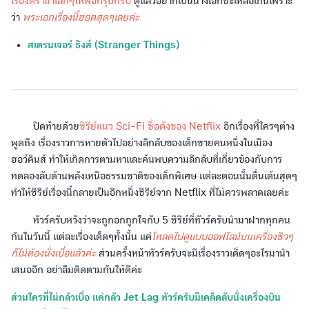
เรื่องดราม่าเล็กๆให้พอกรุบกริบ
ดูแล้วอยากเป็นนางเอกซะเหลือเกินเพราะ
ว่า
พระเอกเรื่องนี้ฮอตสุดๆเลยค่ะ
สเตรนเจอร์ ธิงส์ (Stranger Things)
ปิดท้ายด้วย
ซีรีย์แนว Sci-Fi ชื่อดังของ Netflix
อีกเรื่องที่ใครๆต่าง
พูดถึง เรื่องราวการหายตัวไปอย่างลึกลับของเด็กชายคนหนึ่งในเมือง
ฮอว์คินส์ ทำให้เกิดการตามหาและค้นพบความลึกลับที่เกี่ยวข้องกับการ
ทดลองลับด้านพลังเหนือธรรมชาติของเด็กพิเศษ แต่ละตอนนั้นตื่นเต้นสุดๆ
ทำให้ซีรีย์เรื่องนี้กลายเป็นอีกหนึ่งซีรีย์จาก Netflix ที่ไม่ควรพลาดเลยค่ะ
ทัวร์ครับหวังว่าจะถูกอกถูกใจกับ 5 ซีรีย์ที่ทัวร์ครับนำมาฝากทุกคน
กันในวันนี้ แต่ละเรื่องเด็ดๆทั้งนั้น แค่
โหลดไปดูแบบออฟไลน์บนเครื่องชิวๆ
ก็ไม่ต้องนั่งเบื่อแล้วค่ะ
ส่วนครั้งหน้าทัวร์ครับจะมีเรื่องราวเด็ดๆอะไรมานำ
เสนออีก อย่าลืมติดตามกันให้ดีค่ะ
ส่วนใครที่ไม่กลัวเบื่อ แค่กลัว Jet Lag ทัวร์ครับมีเคล็ดลับนั่งเครื่องบิน