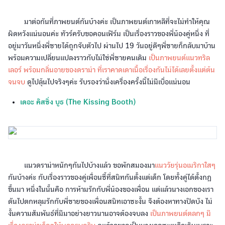
มาต่อกันที่ภาพยนต์กันบ้างค่ะ เป็นภาพยนต์เกาหลีที่จะไม่ทำให้คุณ
ผิดหวังแน่นอนค่ะ ทัวร์ครับขอคอนเฟิร์ม เป็นเรื่องราวของพี่น้องคู่หนึ่ง ที่
อยู่มาวันหนึ่งพี่ชายได้ถูกจับตัวไป ผ่านไป 19 วันอยู่ดีๆพี่ชายก็กลับมาบ้าน
พร้อมความเปลี่ยนแปลงราวกับไม่ใช่พี่ชายคนเดิม
เป็นภาพยนต์แนวทริล
เลอร์ พร้อมกลิ่นอายของดราม่า ที่เราคาดเดาเนื้อเรื่องกันไม่ได้เลยตั้งแต่ต้น
จนจบ
ดูไปลุ้นไปจริงๆค่ะ รับรองว่านั่งเครื่องครั้งนี้ไม่มีเบื่อแน่นอน
เดอะ คิสซิ่ง บูธ (The Kissing Booth)
แนวดราม่าหนักๆกันไปบ้างแล้ว ขอพักสมองมา
แนววัยรุ่นอเมริกาใสๆ
กันบ้างค่ะ กับเรื่องราวของคู่เพื่อนซี้ที่สนิทกันตั้งแต่เด็ก โดยทั้งคู่ได้ตั้งกฎ
ขึ้นมา หนึ่งในนั้นคือ การห้ามรักกับพี่น้องของเพื่อน แต่แล้วนางเอกของเรา
ดันไปตกหลุมรักกับพี่ชายของเพื่อนสนิทเอาซะงั้น จึงต้องหาทางปิดบัง ไม่
งั้นความสัมพันธ์ที่มีมาอย่างยาวนานอาจต้องจบลง
เป็นภาพยนต์ตลกๆ มี