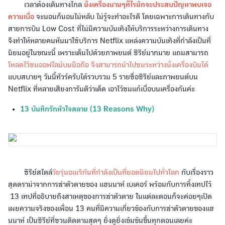
เวลาต้องเดินทางไกล
นั่งเครื่องนานๆทีไรมักจะประสบปัญหาพบเจอ
ความเบื่อ
จะนอนก็นอนไม่หลับ ไม่รู้จะทำอะไรดี โดยเฉพาะการเดินทางกับ
สายการบิน Low Cost ที่ไม่มีความบันเทิงให้บริการระหว่างการเดินทาง
จึงทำให้หลายคนหันมาใช้บริการ Netflix แหล่งความบันเทิงที่กำลังเป็นที่
นิยมอยู่ในขณะนี้ เพราะเต็มไปด้วยภาพยนต์ ซีรีย์มากมาย แถมสามารถ
โหลดไว้ชมออฟไลน์บนมือถือ จึงสามารถนำไปชมระหว่างนั่งเครื่องบินได้
แบบสบายๆ วันนี้ทัวร์ครับได้รวบรวม 5 รายชื่อซีรีย์และภาพยนต์บน
Netflix ที่หลายเสียงการันตีว่าเด็ด เอาไว้ชมแก้เบื่อบนเครื่องกันค่ะ
13 บันทึกรักหัวใจสลาย (13 Reasons Why)
ซีรีย์สไตล์
วัยรุ่นอเมริกันที่กำลังเป็นที่ยอดนิยมไปทั่วโลก
กับเรื่องราว
สุดดราม่าจากการฆ่าตัวตายของ แฮนนาห์ เบเคอร์ พร้อมกับการทิ้งเทปไว้
13 เทปที่อธิบายถึงสาเหตุของการฆ่าตัวตาย ในแต่ละตอนก็จะค่อยๆเปิด
เผยความจริงของเพื่อน 13 คนที่มีความเกี่ยวข้องกับการฆ่าตัวตายของแฮ
นนาห์ เป็นซีรีย์ที่ชวนติดตามสุดๆ ยิ่งดูยิ่งเข้มข้นขึ้นทุกตอนเลยค่ะ