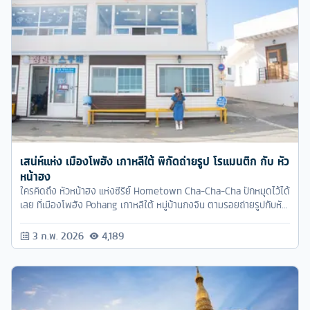
เสน่ห์แห่ง เมืองโพฮัง เกาหลีใต้ พิกัดถ่ายรูป โรแมนติก กับ หัว
หน้าฮง
ใครคิดถึง หัวหน้าฮง แห่งซีรีย์ Hometown Cha-Cha-Cha ปักหมุดไว้ได้
เลย ที่เมืองโพฮัง Pohang เกาหลีใต้ หมู่บ้านกงจิน ตามรอยถ่ายรูปกับหัว
หน้าฮงกัน
3 ก.พ. 2026
4,189